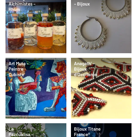
Alchimistes –
– Bijoux
Rhum
Art Muta –
Anagath’ –
Peintre
Bijoux
Cubiste
d’Occitanie
La
Bijoux Titane
Pazcualisa –
France®