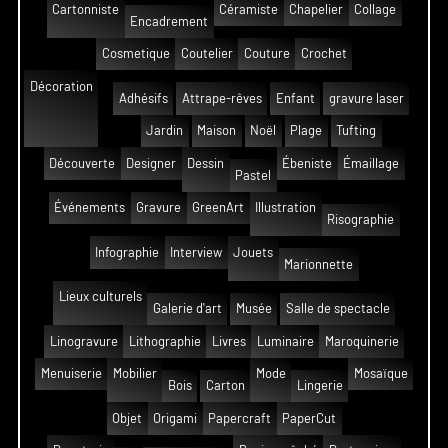
Cartonniste
Céramiste
Chapelier
Collage
Encadrement
Cosmetique
Coutelier
Couture
Crochet
Décoration
Adhésifs
Attrape-rêves
Enfant
gravure laser
Jardin
Maison
Noël
Plage
Tufting
Découverte
Designer
Dessin
Ébeniste
Émaillage
Pastel
Événements
Gravure
GreenArt
Illustration
Risographie
Infographie
Interview
Jouets
Marionnette
Lieux culturels
Galerie d'art
Musée
Salle de spectacle
Linogravure
Lithographie
Livres
Luminaire
Maroquinerie
Menuiserie
Mobilier
Mode
Mosaïque
Bois
Carton
Lingerie
Objet
Origami
Papercraft
PaperCut