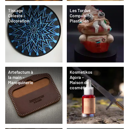
Tissage
Les Tordus
Céleste –
Compulsifs –
Décoration
Plasticien
Artefactum à
Kosmetikos
la main –
Agora –
Maroquinerie
Maison de
cosmétique