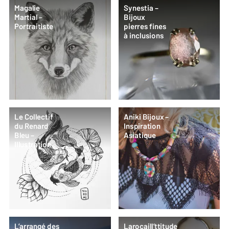
Magalie
Synestia –
Martial –
Bijoux
Portraitiste
pierres fines
à inclusions
Le Collectif
Aniki Bijoux –
du Renard
Inspiration
Bleu –
Asiatique
Illustration
L’arrangé des
Larocaill’ttitude