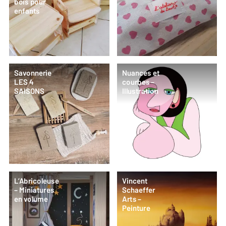
bois pour
enfants
Savonnerie
Nuances et
LES 4
courbes –
SAISONS
Illustration
L’Abricoleuse
Vincent
– Miniatures
Schaeffer
en volume
Arts –
Peinture