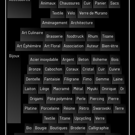
Animaux
Chaussures
Cuir
Panier
Sacs
Textile
Vélo
Verre de Murano
Aménagement
Architecture
Art Culinaire
Brasserie
foodtruck
Rhum
Tisane
Art Éphémère
Art Floral
Association
Auteur
Bien-être
Bijoux
Acier inoxydable
Argent
Beton
Boheme
Bois
Bronze
Cabochon
Coraux
Cristal
Cuir
Cuivre
Dentelle
Fantaisie
Filigrane
Fimo
Gemme
Laine
Laiton
Liège
Macramé
Métal
Miyuki
Onirique
Or
Origami
Pâte polymère
Perle
Piercing
Pierre
Platine
Porcelaine
Résine
Rétro
Swarovski
Terre
Textile
Titane
Upcycling
Verre
Bio
Bougie
Boutiques
Broderie
Calligraphie