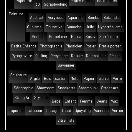
Papeterie
Papier mâché
Partenaires
3D
Scrapbooking
Peinture
Abstrait
Acrylique
Aquarelle
Bombe
Botaniste
Cubisme
Figurative
Gouache
Huile
Hyperréalisme
Pochoir
Porcelaine
Posca
Spray
Surréaliste
Petite Enfance
Photographie
Plasticien
Potier
Pret à porter
Pyrogravure
Quilling
Recyclage
Reliure
Rempailleur
Résine
Savonnier
Sculpture
Argile
Bois
carton
Métal
Papier
pierre
Verre
Sérigraphie
Showroom
Sneakarts
Steampunk
Street Art
String Art
Stylisme
Bébé
Enfant
Femme
Jeans
Wax
Tapissier
Tatoueur
Tissage
Tricot
Upcycling
Vannerie
Verrier
Vitrailliste