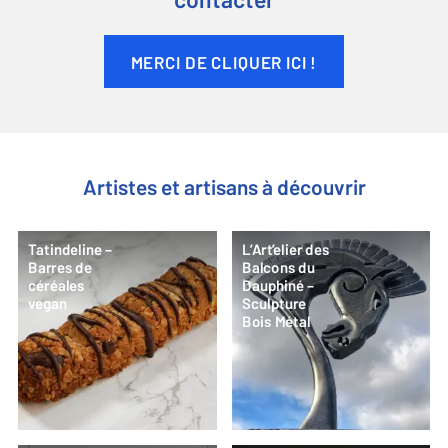
contacter
MERCI DE CLIQUER ICI !
Artistes et artisans à découvrir
Tatindeline –
L’Art’elier des
Barres de
Balcons du
céréales
Dauphiné –
vegan
Sculpture
Bois Métal