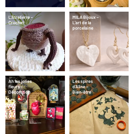
L’Âtrelierre –
MILA Bijoux –
Crochet
L’art de la
porcelaine
Ah les jolies
Les spires
fleurs –
d’Aline –
Décoration
Bien-être