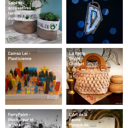
Sacs et
accessoires
textile
durables
Camso Lei –
La Patte
Plasticienne
Dorée –
Crochet
FerryPaint –
L’Art de la
Illustrateur et
Faune –
artiste
Marque de