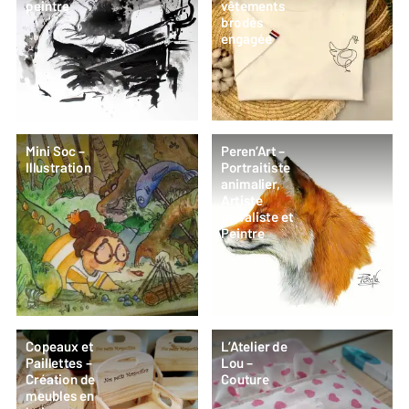
peintre
vêtements
brodés
engagée
Mini Soc –
Peren’Art –
Illustration
Portraitiste
animalier,
Artiste
muraliste et
Peintre
Copeaux et
L’Atelier de
Paillettes –
Lou –
Création de
Couture
meubles en