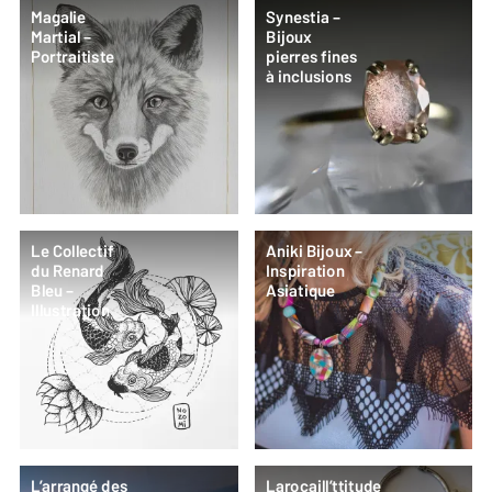
Magalie
Synestia –
Martial –
Bijoux
Portraitiste
pierres fines
à inclusions
Le Collectif
Aniki Bijoux –
du Renard
Inspiration
Bleu –
Asiatique
Illustration
L’arrangé des
Larocaill’ttitude