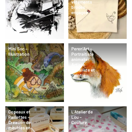
peintre
vêtements
brodés
engagée
Mini Soc –
Peren’Art –
Illustration
Portraitiste
animalier,
Artiste
muraliste et
Peintre
Copeaux et
L’Atelier de
Paillettes –
Lou –
Création de
Couture
meubles en