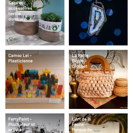
Sacs et
accessoires
textile
durables
Camso Lei –
La Patte
Plasticienne
Dorée –
Crochet
FerryPaint –
L’Art de la
Illustrateur et
Faune –
artiste
Marque de