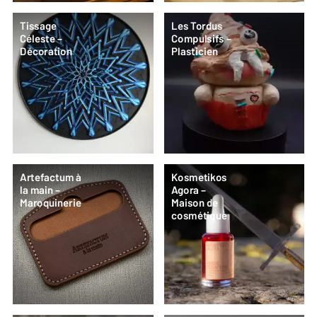
Tissage
Les Tordus
Céleste –
Compulsifs –
Décoration
Plasticien
Artefactum à
Kosmetikos
la main –
Agora –
Maroquinerie
Maison de
cosmétique