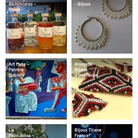
Alchimistes –
– Bijoux
Rhum
Art Muta –
Anagath’ –
Peintre
Bijoux
Cubiste
d’Occitanie
La
Bijoux Titane
Pazcualisa –
France®