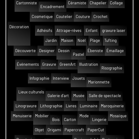
Cartonniste
Céramiste
Chapelier
Collage
Encadrement
Cosmetique
Coutelier
Couture
Crochet
Décoration
Adhésifs
Attrape-rêves
Enfant
gravure laser
Jardin
Maison
Noël
Plage
Tufting
Découverte
Designer
Dessin
Ébeniste
Émaillage
Pastel
Événements
Gravure
GreenArt
Illustration
Risographie
Infographie
Interview
Jouets
Marionnette
Lieux culturels
Galerie d'art
Musée
Salle de spectacle
Linogravure
Lithographie
Livres
Luminaire
Maroquinerie
Menuiserie
Mobilier
Mode
Mosaïque
Bois
Carton
Lingerie
Objet
Origami
Papercraft
PaperCut