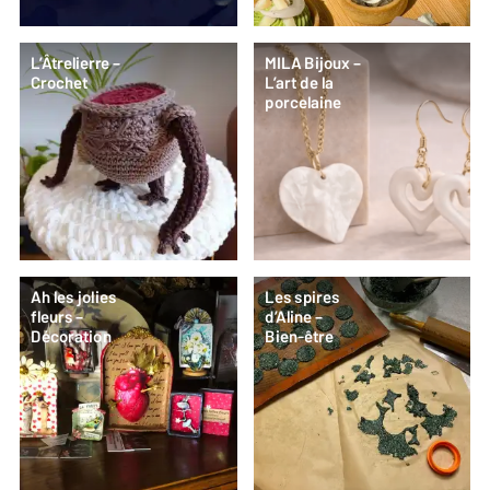
L’Âtrelierre –
MILA Bijoux –
Crochet
L’art de la
porcelaine
Ah les jolies
Les spires
fleurs –
d’Aline –
Décoration
Bien-être