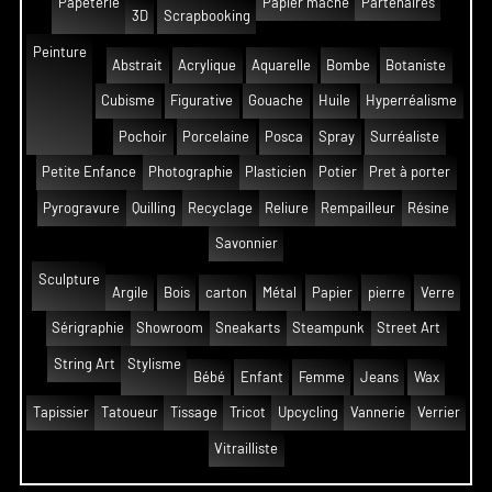
Papeterie
Papier mâché
Partenaires
3D
Scrapbooking
Peinture
Abstrait
Acrylique
Aquarelle
Bombe
Botaniste
Cubisme
Figurative
Gouache
Huile
Hyperréalisme
Pochoir
Porcelaine
Posca
Spray
Surréaliste
Petite Enfance
Photographie
Plasticien
Potier
Pret à porter
Pyrogravure
Quilling
Recyclage
Reliure
Rempailleur
Résine
Savonnier
Sculpture
Argile
Bois
carton
Métal
Papier
pierre
Verre
Sérigraphie
Showroom
Sneakarts
Steampunk
Street Art
String Art
Stylisme
Bébé
Enfant
Femme
Jeans
Wax
Tapissier
Tatoueur
Tissage
Tricot
Upcycling
Vannerie
Verrier
Vitrailliste