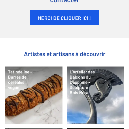
contacter
MERCI DE CLIQUER ICI !
Artistes et artisans à découvrir
Tatindeline –
L’Art’elier des
Barres de
Balcons du
céréales
Dauphiné –
vegan
Sculpture
Bois Métal