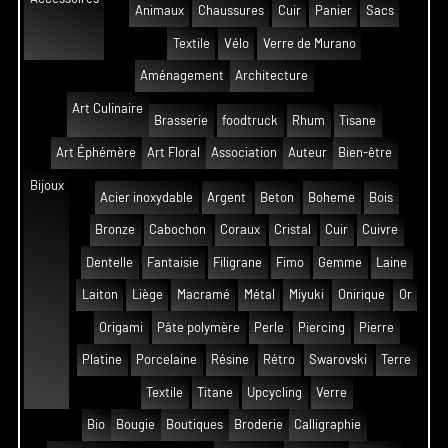
Animaux
Chaussures
Cuir
Panier
Sacs
Textile
Vélo
Verre de Murano
Aménagement
Architecture
Art Culinaire
Brasserie
foodtruck
Rhum
Tisane
Art Éphémère
Art Floral
Association
Auteur
Bien-être
Bijoux
Acier inoxydable
Argent
Beton
Boheme
Bois
Bronze
Cabochon
Coraux
Cristal
Cuir
Cuivre
Dentelle
Fantaisie
Filigrane
Fimo
Gemme
Laine
Laiton
Liège
Macramé
Métal
Miyuki
Onirique
Or
Origami
Pâte polymère
Perle
Piercing
Pierre
Platine
Porcelaine
Résine
Rétro
Swarovski
Terre
Textile
Titane
Upcycling
Verre
Bio
Bougie
Boutiques
Broderie
Calligraphie