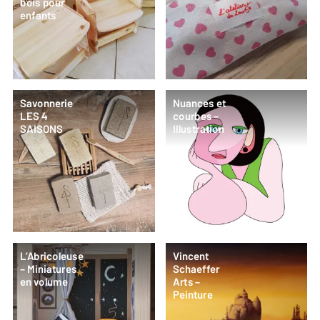
bois pour
enfants
Savonnerie
Nuances et
LES 4
courbes –
SAISONS
Illustration
L’Abricoleuse
Vincent
– Miniatures
Schaeffer
en volume
Arts –
Peinture