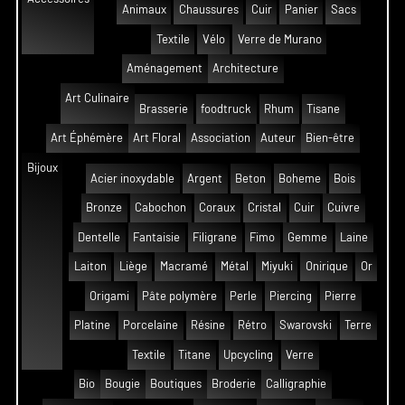
Animaux
Chaussures
Cuir
Panier
Sacs
Textile
Vélo
Verre de Murano
Aménagement
Architecture
Art Culinaire
Brasserie
foodtruck
Rhum
Tisane
Art Éphémère
Art Floral
Association
Auteur
Bien-être
Bijoux
Acier inoxydable
Argent
Beton
Boheme
Bois
Bronze
Cabochon
Coraux
Cristal
Cuir
Cuivre
Dentelle
Fantaisie
Filigrane
Fimo
Gemme
Laine
Laiton
Liège
Macramé
Métal
Miyuki
Onirique
Or
Origami
Pâte polymère
Perle
Piercing
Pierre
Platine
Porcelaine
Résine
Rétro
Swarovski
Terre
Textile
Titane
Upcycling
Verre
Bio
Bougie
Boutiques
Broderie
Calligraphie