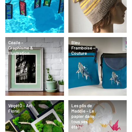
Céaile –
Bleu
Graphisme &
Framboise –
Illustration
Couture
VégétÔ – Art
Les plis de
Floral
Maddie – Le
papier dans
tous ses
états