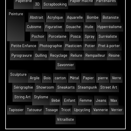
Papeterie
Papier mâché
Partenaires
3D
Scrapbooking
Peinture
Abstrait
Acrylique
Aquarelle
Bombe
Botaniste
Cubisme
Figurative
Gouache
Huile
Hyperréalisme
Pochoir
Porcelaine
Posca
Spray
Surréaliste
Petite Enfance
Photographie
Plasticien
Potier
Pret à porter
Pyrogravure
Quilling
Recyclage
Reliure
Rempailleur
Résine
Savonnier
Sculpture
Argile
Bois
carton
Métal
Papier
pierre
Verre
Sérigraphie
Showroom
Sneakarts
Steampunk
Street Art
String Art
Stylisme
Bébé
Enfant
Femme
Jeans
Wax
Tapissier
Tatoueur
Tissage
Tricot
Upcycling
Vannerie
Verrier
Vitrailliste