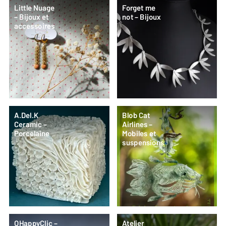
Little Nuage
Forget me
– Bijoux et
not – Bijoux
accessoires
A.Del.K
Blob Cat
Ceramic –
Airlines –
Porcelaine
Mobiles et
suspensions
OHappyClic –
Atelier