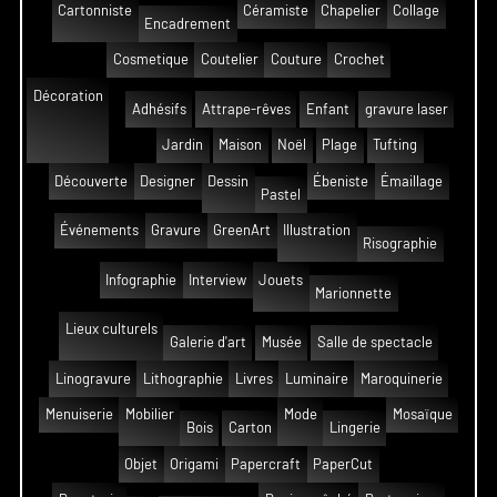
Cartonniste
Céramiste
Chapelier
Collage
Encadrement
Cosmetique
Coutelier
Couture
Crochet
Décoration
Adhésifs
Attrape-rêves
Enfant
gravure laser
Jardin
Maison
Noël
Plage
Tufting
Découverte
Designer
Dessin
Ébeniste
Émaillage
Pastel
Événements
Gravure
GreenArt
Illustration
Risographie
Infographie
Interview
Jouets
Marionnette
Lieux culturels
Galerie d'art
Musée
Salle de spectacle
Linogravure
Lithographie
Livres
Luminaire
Maroquinerie
Menuiserie
Mobilier
Mode
Mosaïque
Bois
Carton
Lingerie
Objet
Origami
Papercraft
PaperCut