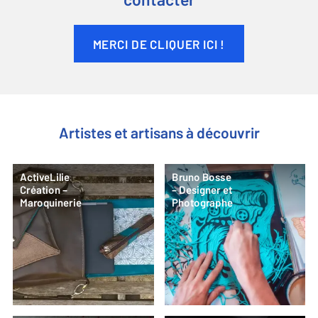
contacter
MERCI DE CLIQUER ICI !
Artistes et artisans à découvrir
ActiveLilie
Bruno Bosse
Création –
– Designer et
Maroquinerie
Photographe