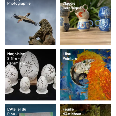
Photographie
Claudie
Céramique
Marjolaine
Lilou –
Siffre –
Peinture
Céramiste
L’Atelier du
Feuille
Piou –
d’Artichaut –