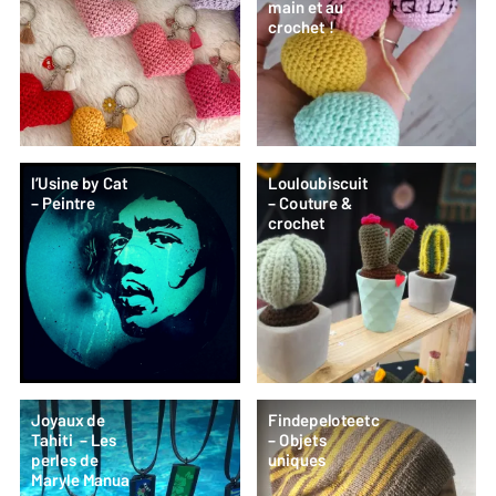
main et au
crochet !
l’Usine by Cat
Louloubiscuit
– Peintre
– Couture &
crochet
Joyaux de
Findepeloteetc
Tahiti – Les
– Objets
perles de
uniques
Maryle Manua