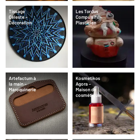
Tissage
Les Tordus
Céleste –
Compulsifs –
Décoration
Plasticien
Artefactum à
Kosmetikos
la main –
Agora –
Maroquinerie
Maison de
cosmétique