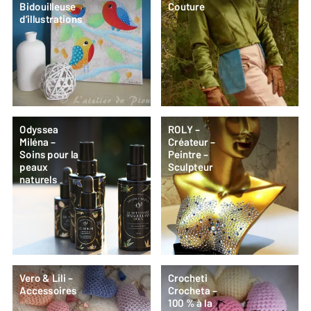
Bidouilleuse
Couture
d’illustrations
Odyssea
ROLY –
Miléna –
Créateur –
Soins pour la
Peintre –
peaux
Sculpteur
naturels
Vero & Lili –
Crocheti
Accessoires
Crocheta –
100 % à la