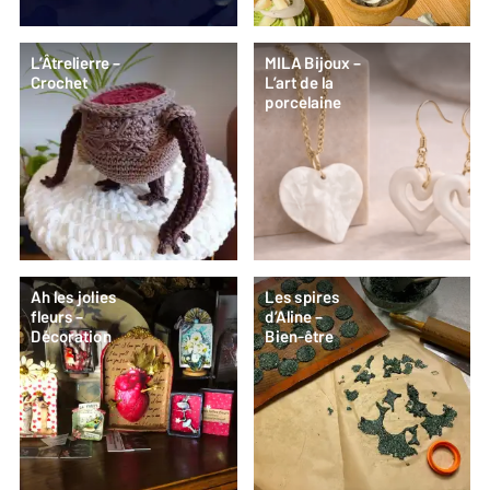
L’Âtrelierre –
MILA Bijoux –
Crochet
L’art de la
porcelaine
Ah les jolies
Les spires
fleurs –
d’Aline –
Décoration
Bien-être