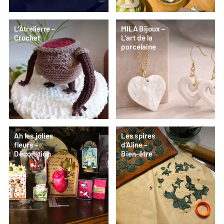
L’Âtrelierre –
MILA Bijoux –
Crochet
L’art de la
porcelaine
Ah les jolies
Les spires
fleurs –
d’Aline –
Décoration
Bien-être