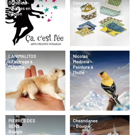
Durables –
tissu pour un
Meubles en
usage au
Carton
quotidien
LANIMALITOS
Nicolas
– Feutrage à
Medzela –
l’aiguille
Peinture à
l’huile
PIERRES DES
Chaandanee
SENS –
– Bougie
Bougie