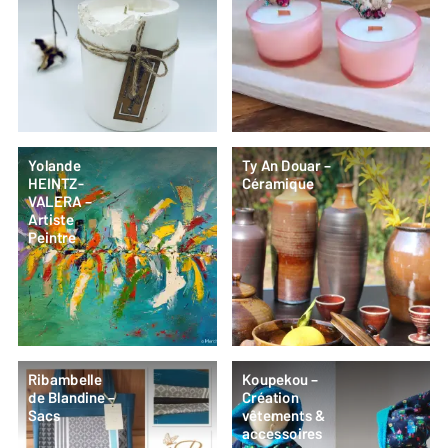
Yolande
Ty An Douar –
HEINTZ-
Céramique
VALERA –
Artiste
Peintre
Ribambelle
Koupekou –
de Blandine –
Création
Sacs
vêtements &
accessoires