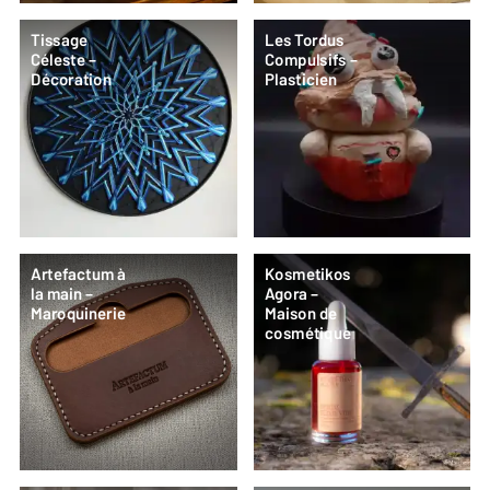
Tissage
Les Tordus
Céleste –
Compulsifs –
Décoration
Plasticien
Artefactum à
Kosmetikos
la main –
Agora –
Maroquinerie
Maison de
cosmétique