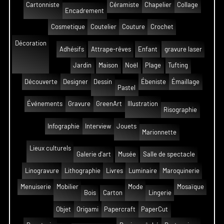
Cartonniste
Céramiste
Chapelier
Collage
Encadrement
Cosmetique
Coutelier
Couture
Crochet
Décoration
Adhésifs
Attrape-rêves
Enfant
gravure laser
Jardin
Maison
Noël
Plage
Tufting
Découverte
Designer
Dessin
Ébeniste
Émaillage
Pastel
Événements
Gravure
GreenArt
Illustration
Risographie
Infographie
Interview
Jouets
Marionnette
Lieux culturels
Galerie d'art
Musée
Salle de spectacle
Linogravure
Lithographie
Livres
Luminaire
Maroquinerie
Menuiserie
Mobilier
Mode
Mosaïque
Bois
Carton
Lingerie
Objet
Origami
Papercraft
PaperCut