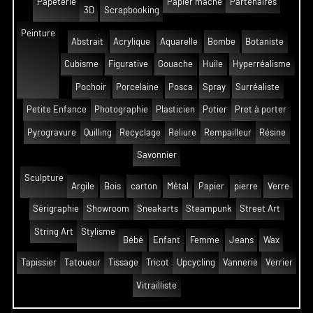
Papeterie
Papier mâché
Partenaires
3D
Scrapbooking
Peinture
Abstrait
Acrylique
Aquarelle
Bombe
Botaniste
Cubisme
Figurative
Gouache
Huile
Hyperréalisme
Pochoir
Porcelaine
Posca
Spray
Surréaliste
Petite Enfance
Photographie
Plasticien
Potier
Pret à porter
Pyrogravure
Quilling
Recyclage
Reliure
Rempailleur
Résine
Savonnier
Sculpture
Argile
Bois
carton
Métal
Papier
pierre
Verre
Sérigraphie
Showroom
Sneakarts
Steampunk
Street Art
String Art
Stylisme
Bébé
Enfant
Femme
Jeans
Wax
Tapissier
Tatoueur
Tissage
Tricot
Upcycling
Vannerie
Verrier
Vitrailliste