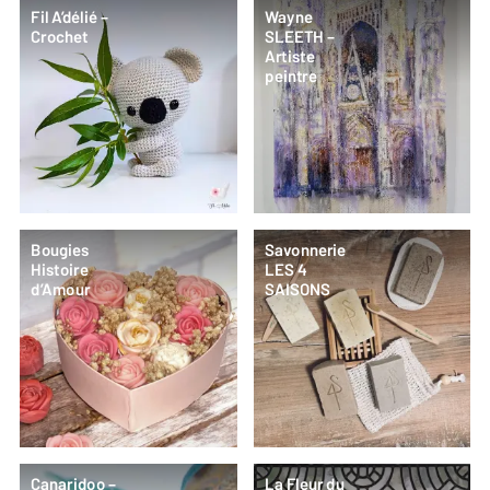
Fil A’délié –
Wayne
Crochet
SLEETH –
Artiste
peintre
Bougies
Savonnerie
Histoire
LES 4
d’Amour
SAISONS
Canaridoo –
La Fleur du