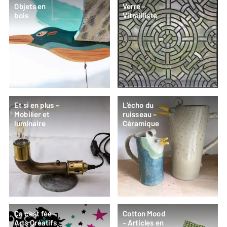
Objets en
Verre –
bois
Vitrailliste
Et si en plus –
L’écho du
Mobilier et
ruisseau –
luminaire
Céramique
Ça c’est fée –
Cotton Mood
Arts Créatifs
– Articles en