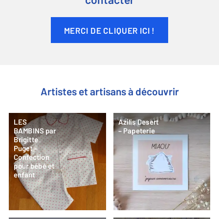
contacter
MERCI DE CLIQUER ICI !
Artistes et artisans à découvrir
LES
Azilis Desert
BAMBINS par
– Papeterie
Brigitte
Puget –
Confection
pour bébé et
enfant