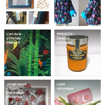
L’art de la
MIMIXOTIC –
p’tite lulu –
Saveurs
Peinture
exotiques
Jungle wood
Lelali
– Objets
céramique
Décoration
d’intérieur