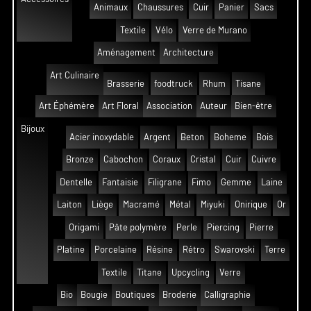
Animaux
Chaussures
Cuir
Panier
Sacs
Textile
Vélo
Verre de Murano
Aménagement
Architecture
Art Culinaire
Brasserie
foodtruck
Rhum
Tisane
Art Éphémère
Art Floral
Association
Auteur
Bien-être
Bijoux
Acier inoxydable
Argent
Beton
Boheme
Bois
Bronze
Cabochon
Coraux
Cristal
Cuir
Cuivre
Dentelle
Fantaisie
Filigrane
Fimo
Gemme
Laine
Laiton
Liège
Macramé
Métal
Miyuki
Onirique
Or
Origami
Pâte polymère
Perle
Piercing
Pierre
Platine
Porcelaine
Résine
Rétro
Swarovski
Terre
Textile
Titane
Upcycling
Verre
Bio
Bougie
Boutiques
Broderie
Calligraphie