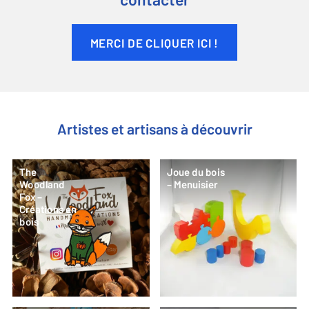
contacter
MERCI DE CLIQUER ICI !
Artistes et artisans à découvrir
The
Joue du bois
Woodland
– Menuisier
Fox –
Créations en
bois