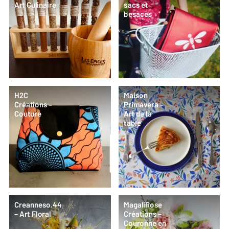
Art Culinaire
sacs et
besaces
H2C
Maison
Créations –
Primavera –
Couture
Art de la
table
Creanneso.44
MagaliRose
– Art Floral
Créations –
Couronne en