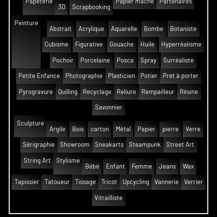
Papeterie
Papier mâché
Partenaires
3D
Scrapbooking
Peinture
Abstrait
Acrylique
Aquarelle
Bombe
Botaniste
Cubisme
Figurative
Gouache
Huile
Hyperréalisme
Pochoir
Porcelaine
Posca
Spray
Surréaliste
Petite Enfance
Photographie
Plasticien
Potier
Pret à porter
Pyrogravure
Quilling
Recyclage
Reliure
Rempailleur
Résine
Savonnier
Sculpture
Argile
Bois
carton
Métal
Papier
pierre
Verre
Sérigraphie
Showroom
Sneakarts
Steampunk
Street Art
String Art
Stylisme
Bébé
Enfant
Femme
Jeans
Wax
Tapissier
Tatoueur
Tissage
Tricot
Upcycling
Vannerie
Verrier
Vitrailliste