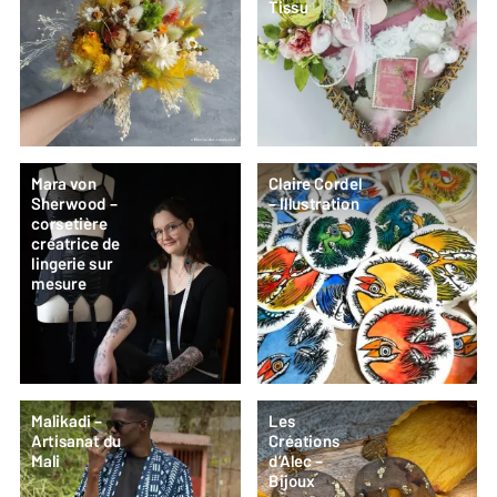
Tissu
Mara von
Claire Cordel
Sherwood –
– Illustration
corsetière
créatrice de
lingerie sur
mesure
Malikadi –
Les
Artisanat du
Créations
Mali
d’Alec –
Bijoux