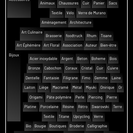
Animaux
Chaussures
Cuir
Panier
Sacs
Textile
Vélo
Verre de Murano
Aménagement
Architecture
Art Culinaire
Brasserie
foodtruck
Rhum
Tisane
Art Éphémère
Art Floral
Association
Auteur
Bien-être
Bijoux
Acier inoxydable
Argent
Beton
Boheme
Bois
Bronze
Cabochon
Coraux
Cristal
Cuir
Cuivre
Dentelle
Fantaisie
Filigrane
Fimo
Gemme
Laine
Laiton
Liège
Macramé
Métal
Miyuki
Onirique
Or
Origami
Pâte polymère
Perle
Piercing
Pierre
Platine
Porcelaine
Résine
Rétro
Swarovski
Terre
Textile
Titane
Upcycling
Verre
Bio
Bougie
Boutiques
Broderie
Calligraphie