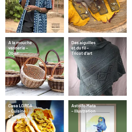
A la mouche
Des aiguilles
vannerie –
et du fil –
Objet
Tricot d’art
Casa LORCA
Astolfo Mata
– Cuisine
– Illustration
d’Amérique
du Sud