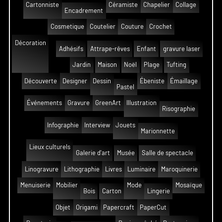
Cartonniste
Céramiste
Chapelier
Collage
Encadrement
Cosmetique
Coutelier
Couture
Crochet
Décoration
Adhésifs
Attrape-rêves
Enfant
gravure laser
Jardin
Maison
Noël
Plage
Tufting
Découverte
Designer
Dessin
Ébeniste
Émaillage
Pastel
Événements
Gravure
GreenArt
Illustration
Risographie
Infographie
Interview
Jouets
Marionnette
Lieux culturels
Galerie d'art
Musée
Salle de spectacle
Linogravure
Lithographie
Livres
Luminaire
Maroquinerie
Menuiserie
Mobilier
Mode
Mosaïque
Bois
Carton
Lingerie
Objet
Origami
Papercraft
PaperCut