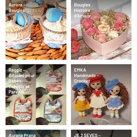
Aurora –
Bougies
Bougies
Histoire
d’Amour
Raggiz –
EMKA
Articles pour
Handmade –
Bébés,
Crochet
Enfants et
Parents
Aurana Prana
JE 2 SEVES –