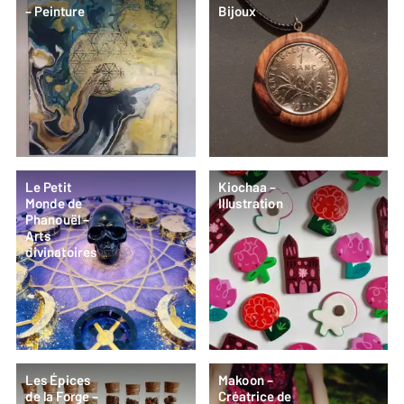
– Peinture
Bijoux
Le Petit
Kiochaa –
Monde de
Illustration
Phanouël –
Arts
divinatoires
Les Épices
Makoon –
de la Forge –
Créatrice de