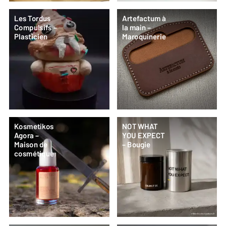
Les Tordus
Artefactum à
Compulsifs –
la main –
Plasticien
Maroquinerie
Kosmetikos
NOT WHAT
Agora –
YOU EXPECT
Maison de
– Bougie
cosmétique