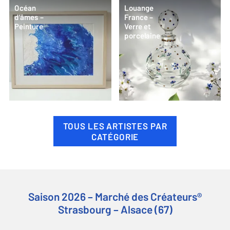
Océan
Louange
d’âmes –
France –
Peinture
Verre et
porcelaine
TOUS LES ARTISTES PAR
CATÉGORIE
Saison 2026 – Marché des Créateurs®
Strasbourg – Alsace (67)