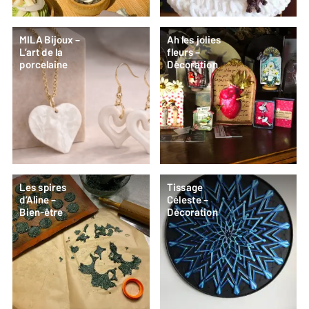
MILA Bijoux –
Ah les jolies
L’art de la
fleurs –
porcelaine
Décoration
Les spires
Tissage
d’Aline –
Céleste –
Bien-être
Décoration