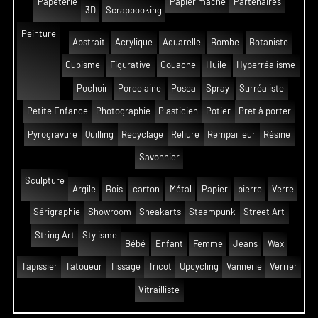
Papeterie
Papier mâché
Partenaires
3D
Scrapbooking
Peinture
Abstrait
Acrylique
Aquarelle
Bombe
Botaniste
Cubisme
Figurative
Gouache
Huile
Hyperréalisme
Pochoir
Porcelaine
Posca
Spray
Surréaliste
Petite Enfance
Photographie
Plasticien
Potier
Pret à porter
Pyrogravure
Quilling
Recyclage
Reliure
Rempailleur
Résine
Savonnier
Sculpture
Argile
Bois
carton
Métal
Papier
pierre
Verre
Sérigraphie
Showroom
Sneakarts
Steampunk
Street Art
String Art
Stylisme
Bébé
Enfant
Femme
Jeans
Wax
Tapissier
Tatoueur
Tissage
Tricot
Upcycling
Vannerie
Verrier
Vitrailliste