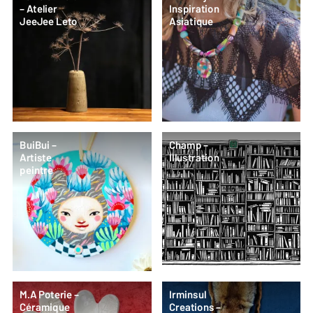
– Atelier
Inspiration
JeeJee Leto
Asiatique
BuiBui –
Champ –
Artiste
Illustration
peintre
M.A Poterie –
Irminsul
Céramique
Creations –