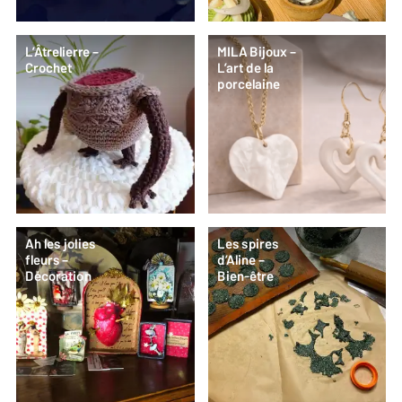
L’Âtrelierre –
MILA Bijoux –
Crochet
L’art de la
porcelaine
Ah les jolies
Les spires
fleurs –
d’Aline –
Décoration
Bien-être