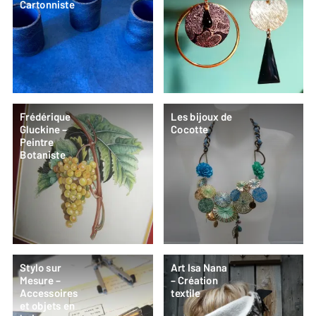
Cartonniste
Frédérique
Les bijoux de
Gluckine –
Cocotte
Peintre
Botaniste
Stylo sur
Art Isa Nana
Mesure –
– Création
Accessoires
textile
et objets en