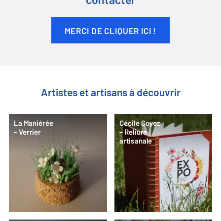
contacter
MERCI DE CLIQUER ICI !
Artistes et artisans à découvrir
La Maniérée
Cécile Coyez
– Verrier
– Reliure
artisanale