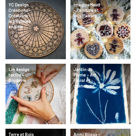
YC Design
ImaginaMaud
Créations –
– Peinture et
Créations
illustratrice
artisanales
en bois
Lm design
Jardin de
textile –
Plume – Art
Broderie
Floral et
cyanotype
Terre et Bois
Aniki Bijoux –