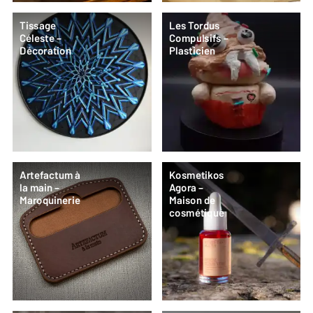
Tissage
Les Tordus
Céleste –
Compulsifs –
Décoration
Plasticien
Artefactum à
Kosmetikos
la main –
Agora –
Maroquinerie
Maison de
cosmétique