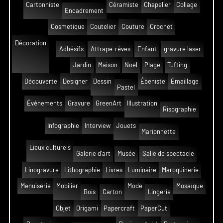
Cartonniste
Céramiste
Chapelier
Collage
Encadrement
Cosmetique
Coutelier
Couture
Crochet
Décoration
Adhésifs
Attrape-rêves
Enfant
gravure laser
Jardin
Maison
Noël
Plage
Tufting
Découverte
Designer
Dessin
Ébeniste
Émaillage
Pastel
Événements
Gravure
GreenArt
Illustration
Risographie
Infographie
Interview
Jouets
Marionnette
Lieux culturels
Galerie d'art
Musée
Salle de spectacle
Linogravure
Lithographie
Livres
Luminaire
Maroquinerie
Menuiserie
Mobilier
Mode
Mosaïque
Bois
Carton
Lingerie
Objet
Origami
Papercraft
PaperCut