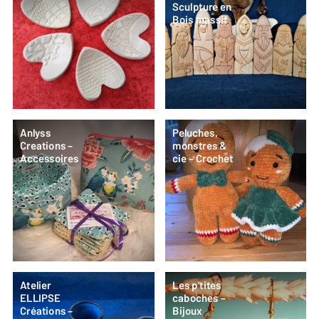
Sculpture en
Bois massif
Anlyss
Peluches,
Creations –
monstres &
Accessoires
cie – Crochet
Atelier
Les p’tites
ELLIPSE
caboches –
Créations –
Bijoux