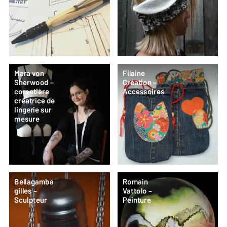
bois
Mara von
Filaine
Sherwood –
Création –
corsetière
Accessoires
créatrice de
lingerie sur
mesure
Bellagamba
Romain
gilles –
Vattolo –
Sculpteur
Peinture