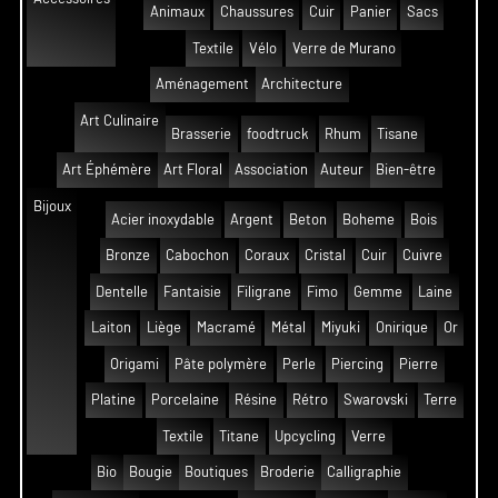
Animaux
Chaussures
Cuir
Panier
Sacs
Textile
Vélo
Verre de Murano
Aménagement
Architecture
Art Culinaire
Brasserie
foodtruck
Rhum
Tisane
Art Éphémère
Art Floral
Association
Auteur
Bien-être
Bijoux
Acier inoxydable
Argent
Beton
Boheme
Bois
Bronze
Cabochon
Coraux
Cristal
Cuir
Cuivre
Dentelle
Fantaisie
Filigrane
Fimo
Gemme
Laine
Laiton
Liège
Macramé
Métal
Miyuki
Onirique
Or
Origami
Pâte polymère
Perle
Piercing
Pierre
Platine
Porcelaine
Résine
Rétro
Swarovski
Terre
Textile
Titane
Upcycling
Verre
Bio
Bougie
Boutiques
Broderie
Calligraphie