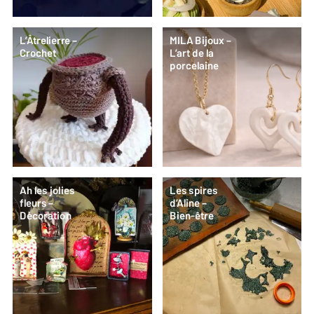
L’Âtrelierre –
MILA Bijoux –
Crochet
L’art de la
porcelaine
Ah les jolies
Les spires
fleurs –
d’Aline –
Décoration
Bien-être