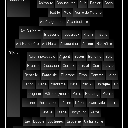
Animaux
Chaussures
Cuir
Panier
Sacs
Textile
Vélo
Verre de Murano
Aménagement
Architecture
Art Culinaire
Brasserie
foodtruck
Rhum
Tisane
Art Éphémère
Art Floral
Association
Auteur
Bien-être
Bijoux
Acier inoxydable
Argent
Beton
Boheme
Bois
Bronze
Cabochon
Coraux
Cristal
Cuir
Cuivre
Dentelle
Fantaisie
Filigrane
Fimo
Gemme
Laine
Laiton
Liège
Macramé
Métal
Miyuki
Onirique
Or
Origami
Pâte polymère
Perle
Piercing
Pierre
Platine
Porcelaine
Résine
Rétro
Swarovski
Terre
Textile
Titane
Upcycling
Verre
Bio
Bougie
Boutiques
Broderie
Calligraphie