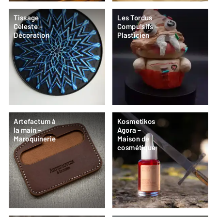
Tissage
Les Tordus
Céleste –
Compulsifs –
Décoration
Plasticien
Artefactum à
Kosmetikos
la main –
Agora –
Maroquinerie
Maison de
cosmétique