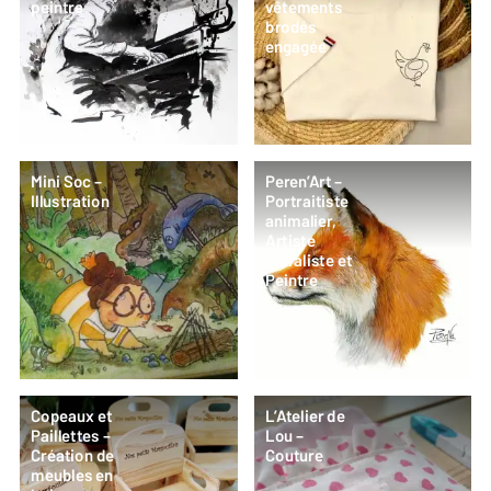
peintre
vêtements
brodés
engagée
Mini Soc –
Peren’Art –
Illustration
Portraitiste
animalier,
Artiste
muraliste et
Peintre
Copeaux et
L’Atelier de
Paillettes –
Lou –
Création de
Couture
meubles en