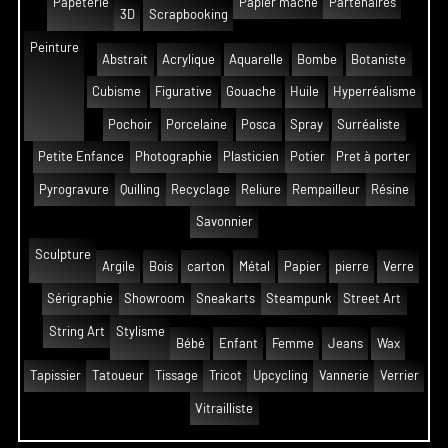
Papeterie
Papier mâché
Partenaires
3D
Scrapbooking
Peinture
Abstrait
Acrylique
Aquarelle
Bombe
Botaniste
Cubisme
Figurative
Gouache
Huile
Hyperréalisme
Pochoir
Porcelaine
Posca
Spray
Surréaliste
Petite Enfance
Photographie
Plasticien
Potier
Pret à porter
Pyrogravure
Quilling
Recyclage
Reliure
Rempailleur
Résine
Savonnier
Sculpture
Argile
Bois
carton
Métal
Papier
pierre
Verre
Sérigraphie
Showroom
Sneakarts
Steampunk
Street Art
String Art
Stylisme
Bébé
Enfant
Femme
Jeans
Wax
Tapissier
Tatoueur
Tissage
Tricot
Upcycling
Vannerie
Verrier
Vitrailliste