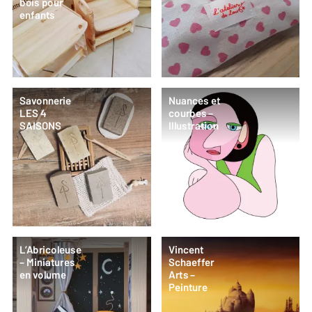
bois pour
enfants
Savonnerie
Nuances et
LES 4
courbes –
SAISONS
Illustration
L’Abricoleuse
Vincent
– Miniatures
Schaeffer
en volume
Arts –
Peinture