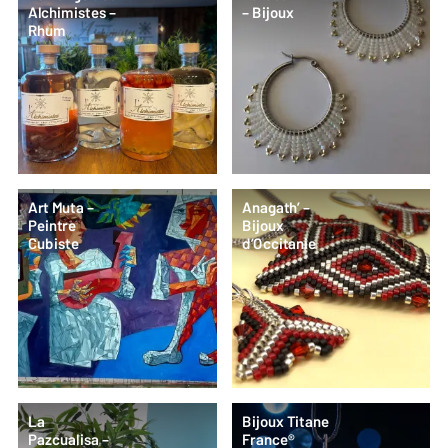
Alchimistes –
– Bijoux
Rhum
Art Muta –
Anagath’ –
Peintre
Bijoux
Cubiste
d’Occitanie
La
Bijoux Titane
Pazcualisa –
France®