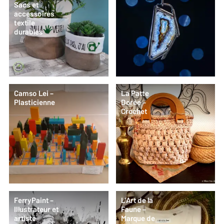
Sacs et
accessoires
textile
durables
Camso Lei –
La Patte
Plasticienne
Dorée –
Crochet
FerryPaint –
L’Art de la
Illustrateur et
Faune –
artiste
Marque de