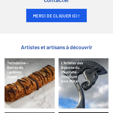
contacter
MERCI DE CLIQUER ICI !
Artistes et artisans à découvrir
Tatindeline –
L’Art’elier des
Barres de
Balcons du
céréales
Dauphiné –
vegan
Sculpture
Bois Métal