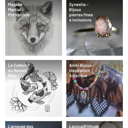
Magalie
Synestia –
Martial –
Bijoux
Portraitiste
pierres fines
à inclusions
Le Collectif
Aniki Bijoux –
du Renard
Inspiration
Bleu –
Asiatique
Illustration
L’arrangé des
Larocaill’ttitude