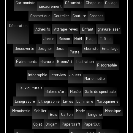
Cartonniste
Céramiste
Chapelier
Collage
Encadrement
Cosmetique
Coutelier
Couture
Crochet
Décoration
Adhésifs
Attrape-rêves
Enfant
gravure laser
Jardin
Maison
Noël
Plage
Tufting
Découverte
Designer
Dessin
Ébeniste
Émaillage
Pastel
Événements
Gravure
GreenArt
Illustration
Risographie
Infographie
Interview
Jouets
Marionnette
Lieux culturels
Galerie d'art
Musée
Salle de spectacle
Linogravure
Lithographie
Livres
Luminaire
Maroquinerie
Menuiserie
Mobilier
Mode
Mosaïque
Bois
Carton
Lingerie
Objet
Origami
Papercraft
PaperCut