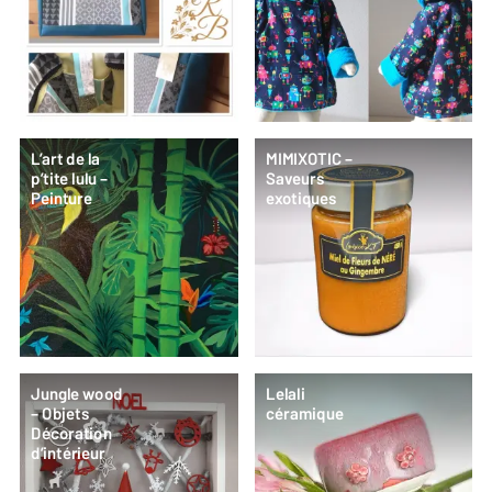
L’art de la
MIMIXOTIC –
p’tite lulu –
Saveurs
Peinture
exotiques
Jungle wood
Lelali
– Objets
céramique
Décoration
d’intérieur