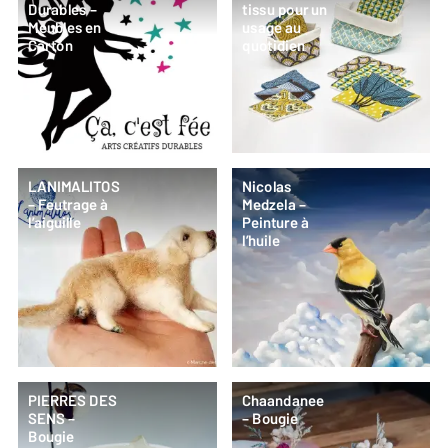
Durables –
tissu pour un
Meubles en
usage au
Carton
quotidien
LANIMALITOS
Nicolas
– Feutrage à
Medzela –
l’aiguille
Peinture à
l’huile
PIERRES DES
Chaandanee
SENS –
– Bougie
Bougie