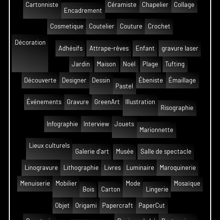
Cartonniste
Céramiste
Chapelier
Collage
Encadrement
Cosmetique
Coutelier
Couture
Crochet
Décoration
Adhésifs
Attrape-rêves
Enfant
gravure laser
Jardin
Maison
Noël
Plage
Tufting
Découverte
Designer
Dessin
Ébeniste
Émaillage
Pastel
Événements
Gravure
GreenArt
Illustration
Risographie
Infographie
Interview
Jouets
Marionnette
Lieux culturels
Galerie d'art
Musée
Salle de spectacle
Linogravure
Lithographie
Livres
Luminaire
Maroquinerie
Menuiserie
Mobilier
Mode
Mosaïque
Bois
Carton
Lingerie
Objet
Origami
Papercraft
PaperCut