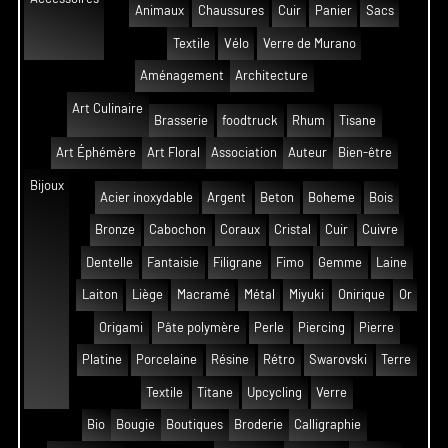
Animaux
Chaussures
Cuir
Panier
Sacs
Textile
Vélo
Verre de Murano
Aménagement
Architecture
Art Culinaire
Brasserie
foodtruck
Rhum
Tisane
Art Éphémère
Art Floral
Association
Auteur
Bien-être
Bijoux
Acier inoxydable
Argent
Beton
Boheme
Bois
Bronze
Cabochon
Coraux
Cristal
Cuir
Cuivre
Dentelle
Fantaisie
Filigrane
Fimo
Gemme
Laine
Laiton
Liège
Macramé
Métal
Miyuki
Onirique
Or
Origami
Pâte polymère
Perle
Piercing
Pierre
Platine
Porcelaine
Résine
Rétro
Swarovski
Terre
Textile
Titane
Upcycling
Verre
Bio
Bougie
Boutiques
Broderie
Calligraphie