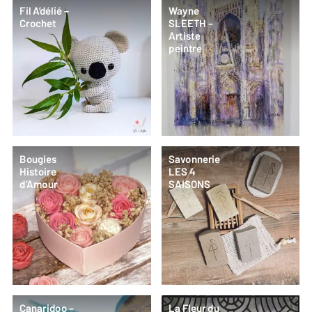
Fil A’délié –
Wayne
Crochet
SLEETH –
Artiste
peintre
Bougies
Savonnerie
Histoire
LES 4
d’Amour
SAISONS
Canaridoo –
La Fleur du