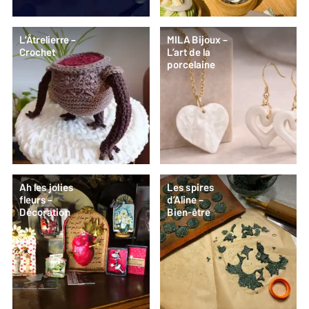
L’Âtrelierre –
MILA Bijoux –
Crochet
L’art de la
porcelaine
Ah les jolies
Les spires
fleurs –
d’Aline –
Décoration
Bien-être