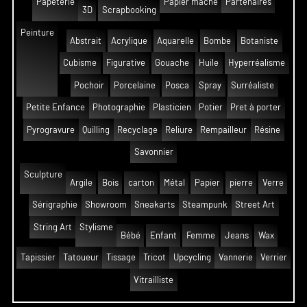
Papeterie
Papier mâché
Partenaires
3D
Scrapbooking
Peinture
Abstrait
Acrylique
Aquarelle
Bombe
Botaniste
Cubisme
Figurative
Gouache
Huile
Hyperréalisme
Pochoir
Porcelaine
Posca
Spray
Surréaliste
Petite Enfance
Photographie
Plasticien
Potier
Pret à porter
Pyrogravure
Quilling
Recyclage
Reliure
Rempailleur
Résine
Savonnier
Sculpture
Argile
Bois
carton
Métal
Papier
pierre
Verre
Sérigraphie
Showroom
Sneakarts
Steampunk
Street Art
String Art
Stylisme
Bébé
Enfant
Femme
Jeans
Wax
Tapissier
Tatoueur
Tissage
Tricot
Upcycling
Vannerie
Verrier
Vitrailliste