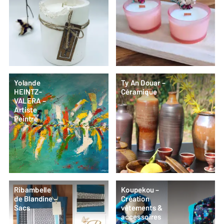
Yolande
Ty An Douar –
HEINTZ-
Céramique
VALERA –
Artiste
Peintre
Ribambelle
Koupekou –
de Blandine –
Création
Sacs
vêtements &
accessoires