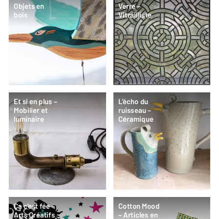
Objets en
Verre –
bois
Vitrailliste
Et si en plus –
L’écho du
Mobilier et
ruisseau –
luminaire
Céramique
Ça c’est fée –
Cotton Mood
Arts Créatifs
– Articles en