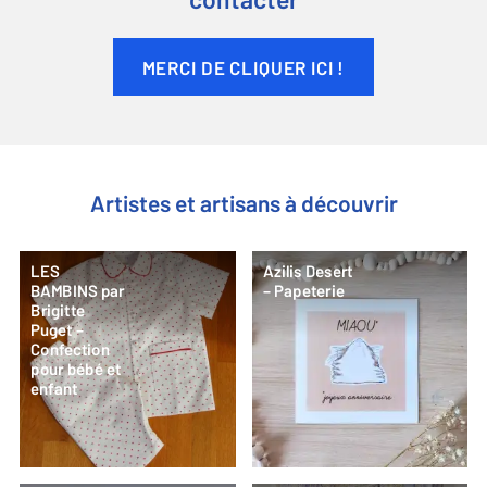
contacter
MERCI DE CLIQUER ICI !
Artistes et artisans à découvrir
LES
Azilis Desert
BAMBINS par
– Papeterie
Brigitte
Puget –
Confection
pour bébé et
enfant