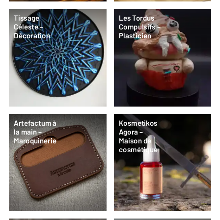
Tissage
Les Tordus
Céleste –
Compulsifs –
Décoration
Plasticien
Artefactum à
Kosmetikos
la main –
Agora –
Maroquinerie
Maison de
cosmétique