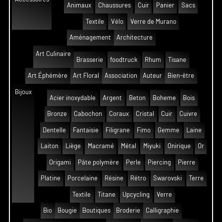
Animaux
Chaussures
Cuir
Panier
Sacs
Textile
Vélo
Verre de Murano
Aménagement
Architecture
Art Culinaire
Brasserie
foodtruck
Rhum
Tisane
Art Éphémère
Art Floral
Association
Auteur
Bien-être
Bijoux
Acier inoxydable
Argent
Beton
Boheme
Bois
Bronze
Cabochon
Coraux
Cristal
Cuir
Cuivre
Dentelle
Fantaisie
Filigrane
Fimo
Gemme
Laine
Laiton
Liège
Macramé
Métal
Miyuki
Onirique
Or
Origami
Pâte polymère
Perle
Piercing
Pierre
Platine
Porcelaine
Résine
Rétro
Swarovski
Terre
Textile
Titane
Upcycling
Verre
Bio
Bougie
Boutiques
Broderie
Calligraphie