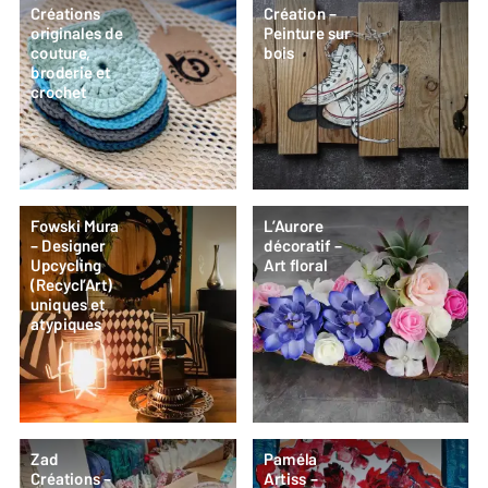
Créations
Création –
originales de
Peinture sur
couture,
bois
broderie et
crochet
Fowski Mura
L’Aurore
– Designer
décoratif –
Upcycling
Art floral
(Recycl’Art)
uniques et
atypiques
Zad
Paméla
Créations –
Artiss –