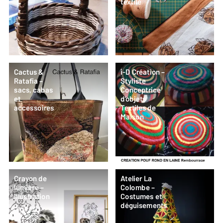
textile
Cactus &
i-D Création –
Ratafia –
Styliste
sacs, cabas
Conceptrice
et
d’objets
accessoires
Textiles de
Maison
Crayon de
Atelier La
lumière –
Colombe –
Illustration
Costumes et
déguisements