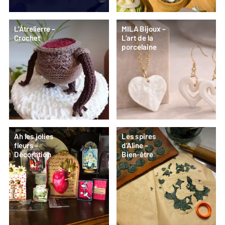
L’Âtrelierre –
MILA Bijoux –
Crochet
L’art de la
porcelaine
Ah les jolies
Les spires
fleurs –
d’Aline –
Décoration
Bien-être