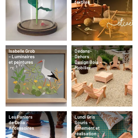
textiles
Isabelle Grob
Dedans-
– Luminaires
Dehors
et peintures
Design Bois –
Mobilier
Les Paniers
Lundi Gris
de Delia –
Souris –
Accessoires
Ornement et
réalisation