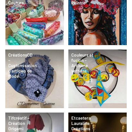
Couture
Peintre
CréationsCD
Couleurs et
–
fusion –
Customisation
Artisane
d’articles de
verrière
Mode
Tifcréatif –
Etcaetera
Création
Lauraline –
Origami
Créations