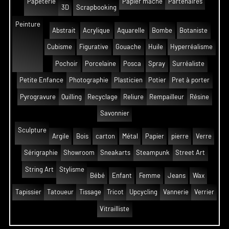
Papeterie
Papier mâché
Partenaires
3D
Scrapbooking
Peinture
Abstrait
Acrylique
Aquarelle
Bombe
Botaniste
Cubisme
Figurative
Gouache
Huile
Hyperréalisme
Pochoir
Porcelaine
Posca
Spray
Surréaliste
Petite Enfance
Photographie
Plasticien
Potier
Pret à porter
Pyrogravure
Quilling
Recyclage
Reliure
Rempailleur
Résine
Savonnier
Sculpture
Argile
Bois
carton
Métal
Papier
pierre
Verre
Sérigraphie
Showroom
Sneakarts
Steampunk
Street Art
String Art
Stylisme
Bébé
Enfant
Femme
Jeans
Wax
Tapissier
Tatoueur
Tissage
Tricot
Upcycling
Vannerie
Verrier
Vitrailliste