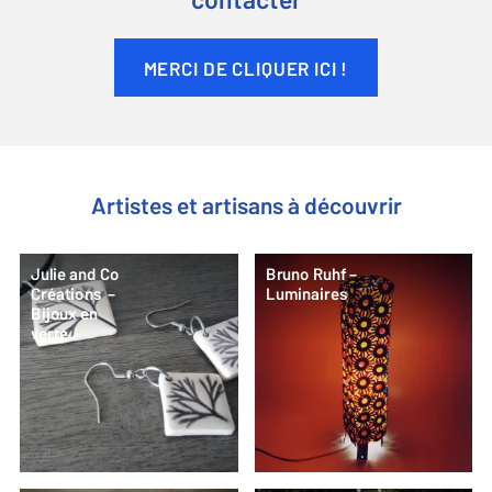
contacter
MERCI DE CLIQUER ICI !
Artistes et artisans à découvrir
Julie and Co
Bruno Ruhf –
Créations –
Luminaires
Bijoux en
verre