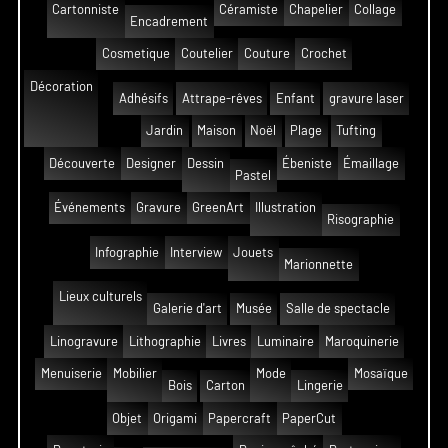
Cartonniste
Céramiste
Chapelier
Collage
Encadrement
Cosmetique
Coutelier
Couture
Crochet
Décoration
Adhésifs
Attrape-rêves
Enfant
gravure laser
Jardin
Maison
Noël
Plage
Tufting
Découverte
Designer
Dessin
Ébeniste
Émaillage
Pastel
Événements
Gravure
GreenArt
Illustration
Risographie
Infographie
Interview
Jouets
Marionnette
Lieux culturels
Galerie d'art
Musée
Salle de spectacle
Linogravure
Lithographie
Livres
Luminaire
Maroquinerie
Menuiserie
Mobilier
Mode
Mosaïque
Bois
Carton
Lingerie
Objet
Origami
Papercraft
PaperCut