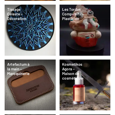
Tissage
Les Tordus
Céleste –
Compulsifs –
Décoration
Plasticien
Artefactum à
Kosmetikos
la main –
Agora –
Maroquinerie
Maison de
cosmétique