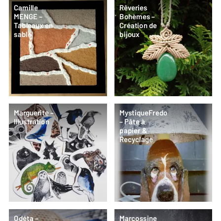
Camille
Rêveries
MENGE –
Bohèmes –
Tableaux en
Création de
sable
bijoux
Marguerite –
MystiqueFredo
Illustration
– Pâte à
papier &
Recyclage
Odéta –
Marcossine