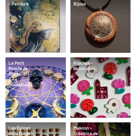
– Peinture
Bijoux
Le Petit
Kiochaa –
Monde de
Illustration
Phanouël –
Arts
divinatoires
Les Épices
Makoon –
de la Forge –
Créatrice de