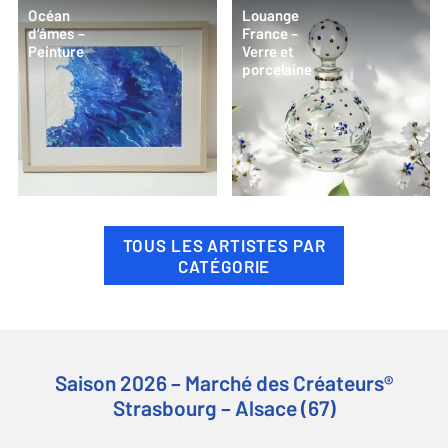
Océan
Louange
d’âmes –
France –
Peinture
Verre et
porcelaine
TOUS LES ARTISTES PAR
CATÉGORIE
Saison 2026 – Marché des Créateurs®
Strasbourg – Alsace (67)