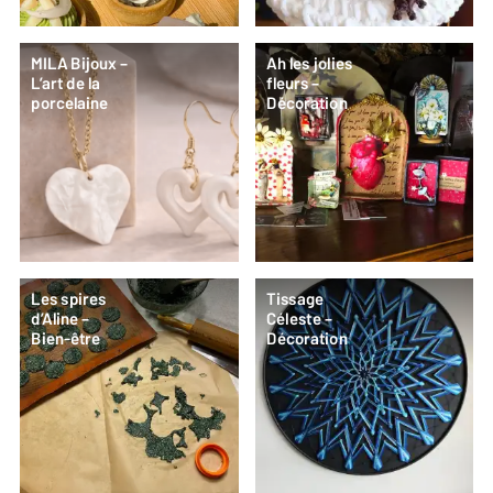
MILA Bijoux –
Ah les jolies
L’art de la
fleurs –
porcelaine
Décoration
Les spires
Tissage
d’Aline –
Céleste –
Bien-être
Décoration