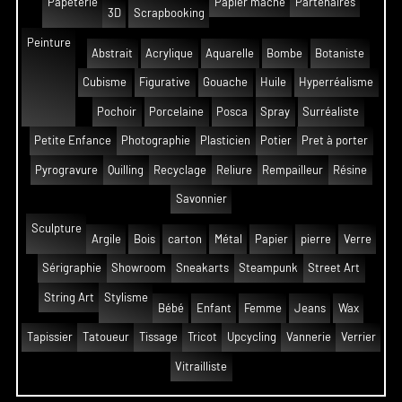
Papeterie
Papier mâché
Partenaires
3D
Scrapbooking
Peinture
Abstrait
Acrylique
Aquarelle
Bombe
Botaniste
Cubisme
Figurative
Gouache
Huile
Hyperréalisme
Pochoir
Porcelaine
Posca
Spray
Surréaliste
Petite Enfance
Photographie
Plasticien
Potier
Pret à porter
Pyrogravure
Quilling
Recyclage
Reliure
Rempailleur
Résine
Savonnier
Sculpture
Argile
Bois
carton
Métal
Papier
pierre
Verre
Sérigraphie
Showroom
Sneakarts
Steampunk
Street Art
String Art
Stylisme
Bébé
Enfant
Femme
Jeans
Wax
Tapissier
Tatoueur
Tissage
Tricot
Upcycling
Vannerie
Verrier
Vitrailliste