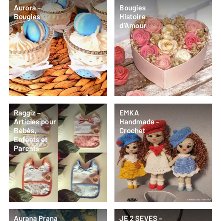
Aurora –
Bougies
Bougies
Histoire
d’Amour
Raggiz –
EMKA
Articles pour
Handmade –
Bébés,
Crochet
Enfants et
Parents
Aurana Prana
JE 2 SEVES –