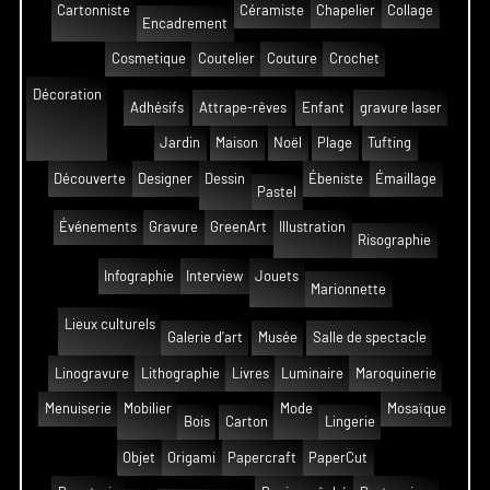
Cartonniste
Céramiste
Chapelier
Collage
Encadrement
Cosmetique
Coutelier
Couture
Crochet
Décoration
Adhésifs
Attrape-rêves
Enfant
gravure laser
Jardin
Maison
Noël
Plage
Tufting
Découverte
Designer
Dessin
Ébeniste
Émaillage
Pastel
Événements
Gravure
GreenArt
Illustration
Risographie
Infographie
Interview
Jouets
Marionnette
Lieux culturels
Galerie d'art
Musée
Salle de spectacle
Linogravure
Lithographie
Livres
Luminaire
Maroquinerie
Menuiserie
Mobilier
Mode
Mosaïque
Bois
Carton
Lingerie
Objet
Origami
Papercraft
PaperCut