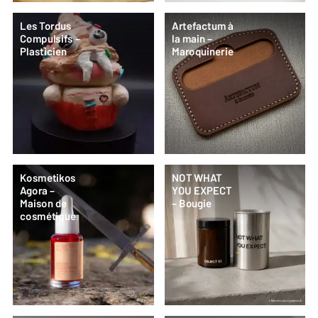
Les Tordus
Artefactum à
Compulsifs –
la main –
Plasticien
Maroquinerie
Kosmetikos
NOT WHAT
Agora –
YOU EXPECT
Maison de
– Bougie
cosmétique