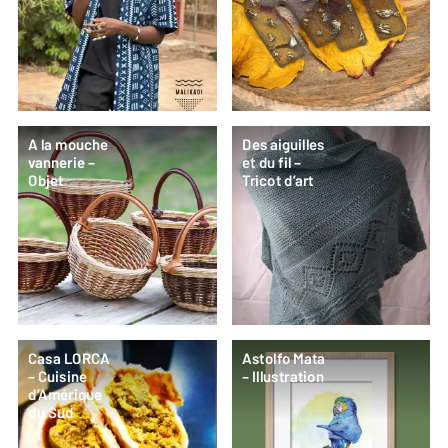
A la mouche
Des aiguilles
vannerie –
et du fil –
Objet
Tricot d’art
Casa LORCA
Astolfo Mata
– Cuisine
– Illustration
d’Amérique
du Sud