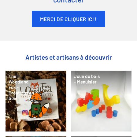
contacter
MERCI DE CLIQUER ICI !
Artistes et artisans à découvrir
The
Joue du bois
Woodland
– Menuisier
Fox –
Créations en
bois