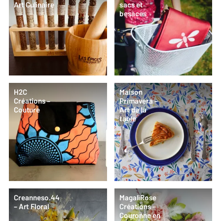
Art Culinaire
sacs et
besaces
H2C
Maison
Créations –
Primavera –
Couture
Art de la
table
Creanneso.44
MagaliRose
– Art Floral
Créations –
Couronne en