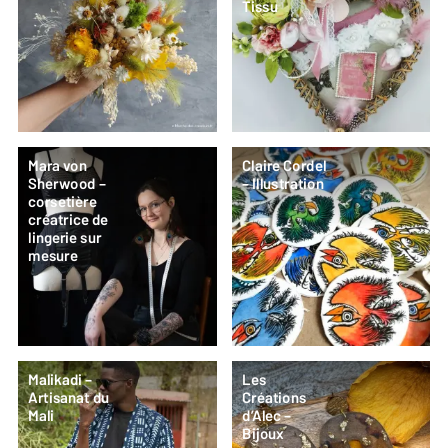
Tissu
Mara von
Claire Cordel
Sherwood –
– Illustration
corsetière
créatrice de
lingerie sur
mesure
Malikadi –
Les
Artisanat du
Créations
Mali
d’Alec –
Bijoux