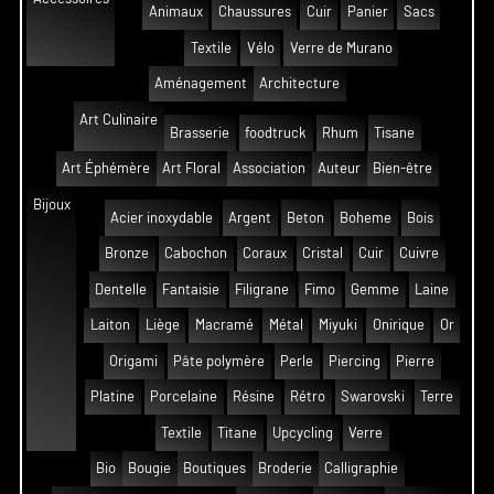
Animaux
Chaussures
Cuir
Panier
Sacs
Textile
Vélo
Verre de Murano
Aménagement
Architecture
Art Culinaire
Brasserie
foodtruck
Rhum
Tisane
Art Éphémère
Art Floral
Association
Auteur
Bien-être
Bijoux
Acier inoxydable
Argent
Beton
Boheme
Bois
Bronze
Cabochon
Coraux
Cristal
Cuir
Cuivre
Dentelle
Fantaisie
Filigrane
Fimo
Gemme
Laine
Laiton
Liège
Macramé
Métal
Miyuki
Onirique
Or
Origami
Pâte polymère
Perle
Piercing
Pierre
Platine
Porcelaine
Résine
Rétro
Swarovski
Terre
Textile
Titane
Upcycling
Verre
Bio
Bougie
Boutiques
Broderie
Calligraphie