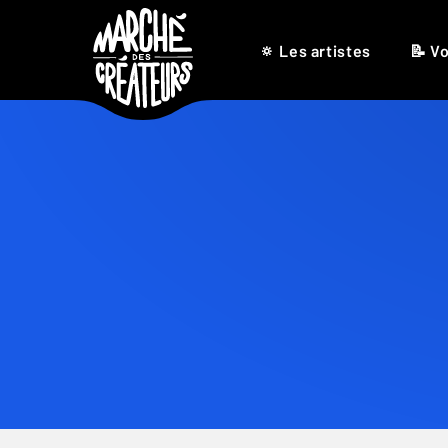
🔅 Les artistes
📝 Vo