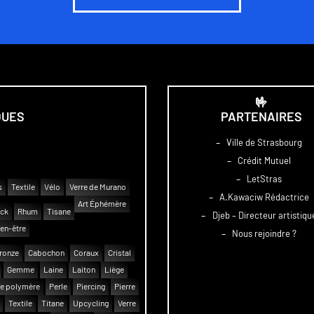
🤟
QUES
PARTENAIRES
–
Ville de Strasbourg
–
Crédit Mutuel
–
LetStras
s
Textile
Vélo
Verre de Murano
–
A.Kawaciw Rédactrice
Art Éphémère
uck
Rhum
Tisane
–
Djeb – Directeur artistiqu
en-être
–
Nous rejoindre ?
ronze
Cabochon
Coraux
Cristal
Gemme
Laine
Laiton
Liège
e polymère
Perle
Piercing
Pierre
Textile
Titane
Upcycling
Verre