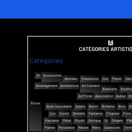
🙌
CATÉGORIES ARTISTI
Catégories
3D
Accessoires
Animaux
Chaussures
Cuir
Panier
Sac
Aménagement
Architecture
Art Culinaire
Brasserie
foodtr
Art Floral
Association
Auteur
Bi
Bijoux
Acier inoxydable
Argent
Beton
Boheme
Bois
B
Cuir
Cuivre
Dentelle
Fantaisie
Filigrane
Fimo
Macramé
Métal
Miyuki
Onirique
Or
Origami
Pât
Platine
Porcelaine
Résine
Rétro
Swarovski
Terre