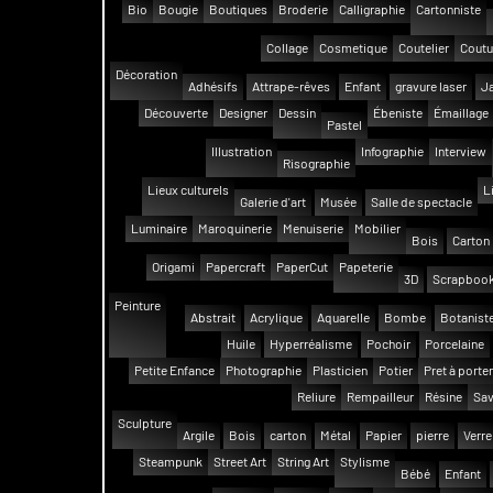
Bio
Bougie
Boutiques
Broderie
Calligraphie
Cartonniste
Collage
Cosmetique
Coutelier
Coutu
Décoration
Adhésifs
Attrape-rêves
Enfant
gravure laser
Ja
Découverte
Designer
Dessin
Ébeniste
Émaillage
Pastel
Illustration
Infographie
Interview
Risographie
Lieux culturels
L
Galerie d'art
Musée
Salle de spectacle
Luminaire
Maroquinerie
Menuiserie
Mobilier
Bois
Carton
Origami
Papercraft
PaperCut
Papeterie
3D
Scrapbook
Peinture
Abstrait
Acrylique
Aquarelle
Bombe
Botanist
Huile
Hyperréalisme
Pochoir
Porcelaine
Petite Enfance
Photographie
Plasticien
Potier
Pret à porter
Reliure
Rempailleur
Résine
Sav
Sculpture
Argile
Bois
carton
Métal
Papier
pierre
Verre
Steampunk
Street Art
String Art
Stylisme
Bébé
Enfant