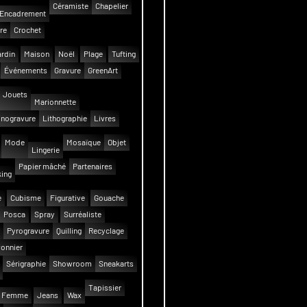
Céramiste
Chapelier
Encadrement
re
Crochet
rdin
Maison
Noël
Plage
Tufting
Événements
Gravure
GreenArt
Jouets
Marionnette
inogravure
Lithographie
Livres
Mode
Mosaïque
Objet
Lingerie
Papier mâché
Partenaires
ing
e
Cubisme
Figurative
Gouache
Posca
Spray
Surréaliste
Pyrogravure
Quilling
Recyclage
onnier
Sérigraphie
Showroom
Sneakarts
Tapissier
Femme
Jeans
Wax