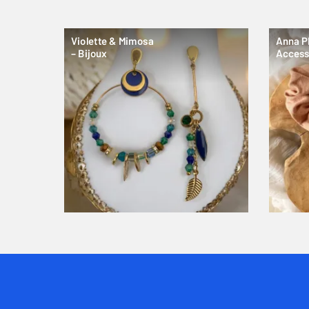
Violette & Mimosa
Anna P
– Bijoux
Access