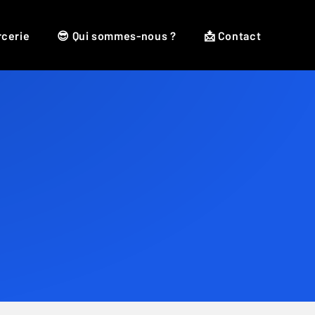
rcerie
😎 Qui sommes-nous ?
📩 Contact