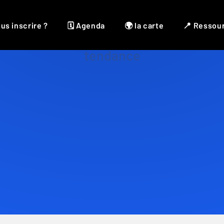
us inscrire ?
🗓 Agenda
🌍 la carte
📍 Ressou
tendance