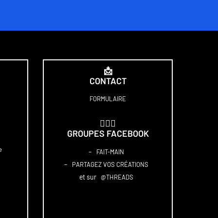
📩
CONTACT
FORMULAIRE
🏋🏻‍♀️
GROUPES FACEBOOK
e
–
FAIT-MAIN
–
PARTAGEZ VOS CRÉATIONS
et sur
@THREADS