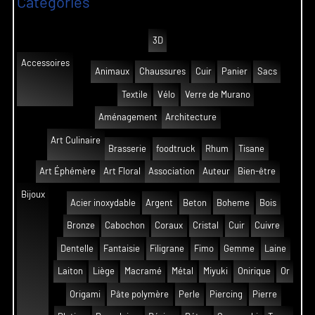
Catégories
3D
Accessoires
Animaux
Chaussures
Cuir
Panier
Sacs
Textile
Vélo
Verre de Murano
Aménagement
Architecture
Art Culinaire
Brasserie
foodtruck
Rhum
Tisane
Art Éphémère
Art Floral
Association
Auteur
Bien-être
Bijoux
Acier inoxydable
Argent
Beton
Boheme
Bois
Bronze
Cabochon
Coraux
Cristal
Cuir
Cuivre
Dentelle
Fantaisie
Filigrane
Fimo
Gemme
Laine
Laiton
Liège
Macramé
Métal
Miyuki
Onirique
Or
Origami
Pâte polymère
Perle
Piercing
Pierre