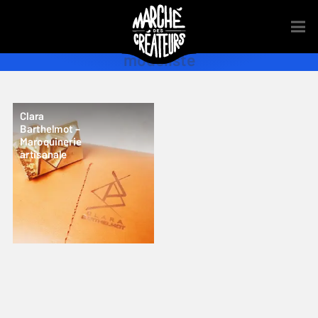
modeliste
Clara
Barthelmot –
Maroquinerie
artisanale