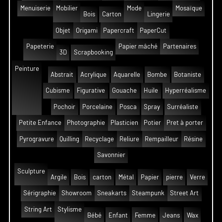
Menuiserie
Mobilier
Mode
Mosaïque
Bois
Carton
Lingerie
Objet
Origami
Papercraft
PaperCut
Papeterie
Papier mâché
Partenaires
3D
Scrapbooking
Peinture
Abstrait
Acrylique
Aquarelle
Bombe
Botaniste
Cubisme
Figurative
Gouache
Huile
Hyperréalisme
Pochoir
Porcelaine
Posca
Spray
Surréaliste
Petite Enfance
Photographie
Plasticien
Potier
Pret à porter
Pyrogravure
Quilling
Recyclage
Reliure
Rempailleur
Résine
Savonnier
Sculpture
Argile
Bois
carton
Métal
Papier
pierre
Verre
Sérigraphie
Showroom
Sneakarts
Steampunk
Street Art
String Art
Stylisme
Bébé
Enfant
Femme
Jeans
Wax