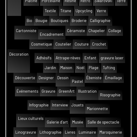
Platine
Porcelaine
Résine
Rétro
Swarovski
Terre
Textile
Titane
Upcycling
Verre
Bio
Bougie
Boutiques
Broderie
Calligraphie
Cartonniste
Céramiste
Chapelier
Collage
Encadrement
Cosmetique
Coutelier
Couture
Crochet
Décoration
Adhésifs
Attrape-rêves
Enfant
gravure laser
Jardin
Maison
Noël
Plage
Tufting
Découverte
Designer
Dessin
Ébeniste
Émaillage
Pastel
Événements
Gravure
GreenArt
Illustration
Risographie
Infographie
Interview
Jouets
Marionnette
Lieux culturels
Galerie d'art
Musée
Salle de spectacle
Linogravure
Lithographie
Livres
Luminaire
Maroquinerie