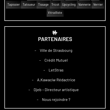
Tapissier
Tatoueur
Tissage
Tricot
Upcycling
Vannerie
Verrier
Vitrailliste
🤟
PARTENAIRES
Ville de Strasbourg
–
Crédit Mutuel
–
LetStras
–
A.Kawaciw Rédactrice
–
Djeb – Directeur artistique
–
Nous rejoindre ?
–