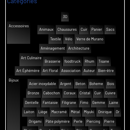
Catégories
3D
Accessoires
Animaux
Chaussures
Cuir
Panier
Sacs
Textile
Vélo
Verre de Murano
Aménagement
Architecture
Art Culinaire
Brasserie
foodtruck
Rhum
Tisane
Art Éphémère
Art Floral
Association
Auteur
Bien-être
Bijoux
Acier inoxydable
Argent
Beton
Boheme
Bois
Bronze
Cabochon
Coraux
Cristal
Cuir
Cuivre
Dentelle
Fantaisie
Filigrane
Fimo
Gemme
Laine
Laiton
Liège
Macramé
Métal
Miyuki
Onirique
Or
Origami
Pâte polymère
Perle
Piercing
Pierre