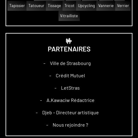
Tapissier
Tatoueur
Tissage
Tricot
Upcycling
Vannerie
Verrier
Vitrailliste
🤟
PARTENAIRES
Ville de Strasbourg
–
Crédit Mutuel
–
LetStras
–
A.Kawaciw Rédactrice
–
Djeb – Directeur artistique
–
Nous rejoindre ?
–