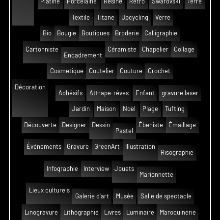
Platine
Porcelaine
Résine
Rétro
Swarovski
Terre
Textile
Titane
Upcycling
Verre
Bio
Bougie
Boutiques
Broderie
Calligraphie
Cartonniste
Céramiste
Chapelier
Collage
Encadrement
Cosmetique
Coutelier
Couture
Crochet
Décoration
Adhésifs
Attrape-rêves
Enfant
gravure laser
Jardin
Maison
Noël
Plage
Tufting
Découverte
Designer
Dessin
Ébeniste
Émaillage
Pastel
Événements
Gravure
GreenArt
Illustration
Risographie
Infographie
Interview
Jouets
Marionnette
Lieux culturels
Galerie d'art
Musée
Salle de spectacle
Linogravure
Lithographie
Livres
Luminaire
Maroquinerie