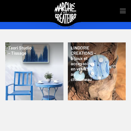
filage
Teori Studio
LINDORIE
– Tissage
CREATIONS –
bijoux et
accessoires
en verre filé
au
chalumeau