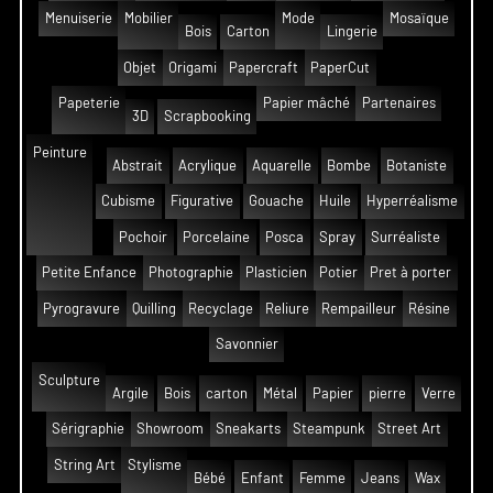
Menuiserie
Mobilier
Mode
Mosaïque
Bois
Carton
Lingerie
Objet
Origami
Papercraft
PaperCut
Papeterie
Papier mâché
Partenaires
3D
Scrapbooking
Peinture
Abstrait
Acrylique
Aquarelle
Bombe
Botaniste
Cubisme
Figurative
Gouache
Huile
Hyperréalisme
Pochoir
Porcelaine
Posca
Spray
Surréaliste
Petite Enfance
Photographie
Plasticien
Potier
Pret à porter
Pyrogravure
Quilling
Recyclage
Reliure
Rempailleur
Résine
Savonnier
Sculpture
Argile
Bois
carton
Métal
Papier
pierre
Verre
Sérigraphie
Showroom
Sneakarts
Steampunk
Street Art
String Art
Stylisme
Bébé
Enfant
Femme
Jeans
Wax