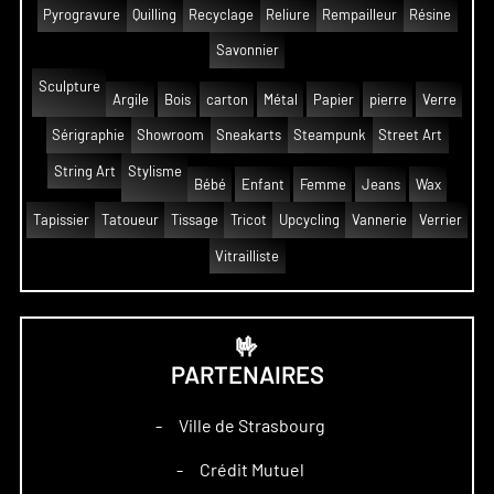
Pyrogravure
Quilling
Recyclage
Reliure
Rempailleur
Résine
Savonnier
Sculpture
Argile
Bois
carton
Métal
Papier
pierre
Verre
Sérigraphie
Showroom
Sneakarts
Steampunk
Street Art
String Art
Stylisme
Bébé
Enfant
Femme
Jeans
Wax
Tapissier
Tatoueur
Tissage
Tricot
Upcycling
Vannerie
Verrier
Vitrailliste
🤟
PARTENAIRES
Ville de Strasbourg
–
Crédit Mutuel
–