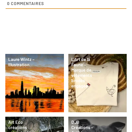
0
COMMENTAIRES
Laure Wintz –
L’Art de la
Illustration
Faune –
Marque de
vêtements
brodés
engagée
Art Eco
DJB
créations
Créations –