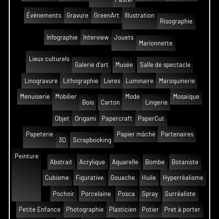
Événements
Gravure
GreenArt
Illustration
Risographie
Infographie
Interview
Jouets
Marionnette
Lieux culturels
Galerie d'art
Musée
Salle de spectacle
Linogravure
Lithographie
Livres
Luminaire
Maroquinerie
Menuiserie
Mobilier
Mode
Mosaïque
Bois
Carton
Lingerie
Objet
Origami
Papercraft
PaperCut
Papeterie
Papier mâché
Partenaires
3D
Scrapbooking
Peinture
Abstrait
Acrylique
Aquarelle
Bombe
Botaniste
Cubisme
Figurative
Gouache
Huile
Hyperréalisme
Pochoir
Porcelaine
Posca
Spray
Surréaliste
Petite Enfance
Photographie
Plasticien
Potier
Pret à porter