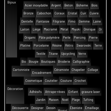
Bijoux
Acier inoxydable
Argent
Beton
Boheme
Bois
Bronze
Cabochon
Coraux
Cristal
Cuir
Cuivre
Dentelle
Fantaisie
Filigrane
Fimo
Gemme
Laine
Laiton
Liège
Macramé
Métal
Miyuki
Onirique
Or
Origami
Pâte polymère
Perle
Piercing
Pierre
Platine
Porcelaine
Résine
Rétro
Swarovski
Terre
Textile
Titane
Upcycling
Verre
Bio
Bougie
Boutiques
Broderie
Calligraphie
Cartonniste
Céramiste
Chapelier
Collage
Encadrement
Cosmetique
Coutelier
Couture
Crochet
Décoration
Adhésifs
Attrape-rêves
Enfant
gravure laser
Jardin
Maison
Noël
Plage
Tufting
Découverte
Designer
Dessin
Ébeniste
Émaillage
Pastel