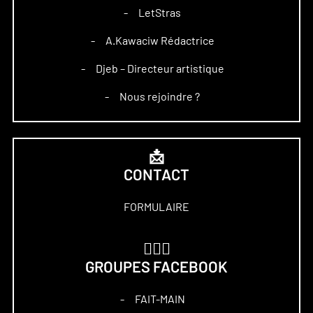
LetStras
–
A.Kawaciw Rédactrice
–
Djeb – Directeur artistique
–
Nous rejoindre ?
–
📩
CONTACT
FORMULAIRE
🏋🏻‍♀️
GROUPES FACEBOOK
FAIT-MAIN
–