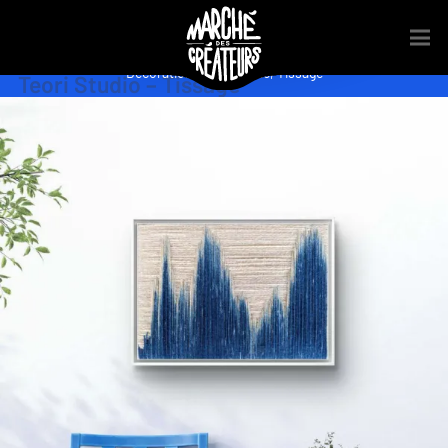
Décoration
,
Découverte
,
Tissage
Teori Studio – Tissage