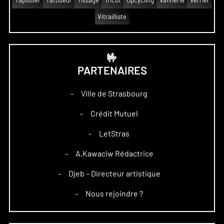
Tapissier
Tatoueur
Tissage
Tricot
Upcycling
Vannerie
Verrier
Vitrailliste
🤟
PARTENAIRES
Ville de Strasbourg
–
Crédit Mutuel
–
LetStras
–
A.Kawaciw Rédactrice
–
Djeb – Directeur artistique
–
Nous rejoindre ?
–