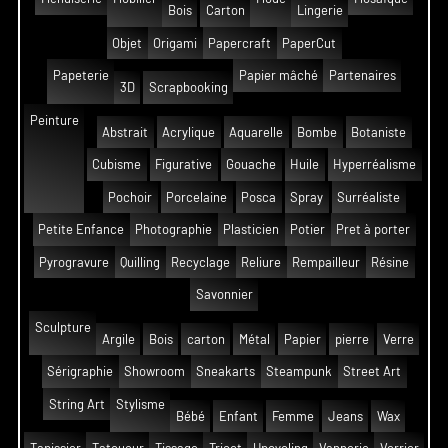
Bois
Carton
Lingerie
Objet
Origami
Papercraft
PaperCut
Papeterie
Papier mâché
Partenaires
3D
Scrapbooking
Peinture
Abstrait
Acrylique
Aquarelle
Bombe
Botaniste
Cubisme
Figurative
Gouache
Huile
Hyperréalisme
Pochoir
Porcelaine
Posca
Spray
Surréaliste
Petite Enfance
Photographie
Plasticien
Potier
Pret à porter
Pyrogravure
Quilling
Recyclage
Reliure
Rempailleur
Résine
Savonnier
Sculpture
Argile
Bois
carton
Métal
Papier
pierre
Verre
Sérigraphie
Showroom
Sneakarts
Steampunk
Street Art
String Art
Stylisme
Bébé
Enfant
Femme
Jeans
Wax