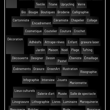
Textile
Titane
Upcycling
Verre
Bio
Bougie
Boutiques
Broderie
Calligraphie
Cartonniste
Céramiste
Chapelier
Collage
Encadrement
Cosmetique
Coutelier
Couture
Crochet
Décoration
Adhésifs
Attrape-rêves
Enfant
gravure laser
Jardin
Maison
Noël
Plage
Tufting
Découverte
Designer
Dessin
Ébeniste
Émaillage
Pastel
Événements
Gravure
GreenArt
Illustration
Risographie
Infographie
Interview
Jouets
Marionnette
Lieux culturels
Galerie d'art
Musée
Salle de spectacle
Linogravure
Lithographie
Livres
Luminaire
Maroquinerie
Menuiserie
Mobilier
Mode
Mosaïque