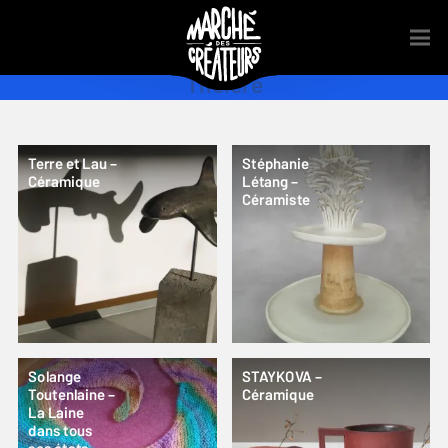
Théière
Terre et Lau –
Stéphanie
Céramique
Létang –
Céramiste
Solange
STAYKOVA –
Toutenlaine –
Céramique
La Laine
dans tous