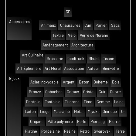
3D
Accessoires
Animaux
Chaussures
Cuir
Panier
Sacs
Textile
Vélo
Verre de Murano
Aménagement
Architecture
Art Culinaire
Brasserie
foodtruck
Rhum
Tisane
Art Éphémère
Art Floral
Association
Auteur
Bien-être
Bijoux
Acier inoxydable
Argent
Beton
Boheme
Bois
Bronze
Cabochon
Coraux
Cristal
Cuir
Cuivre
Dentelle
Fantaisie
Filigrane
Fimo
Gemme
Laine
Laiton
Liège
Macramé
Métal
Miyuki
Onirique
Or
Origami
Pâte polymère
Perle
Piercing
Pierre
Platine
Porcelaine
Résine
Rétro
Swarovski
Terre