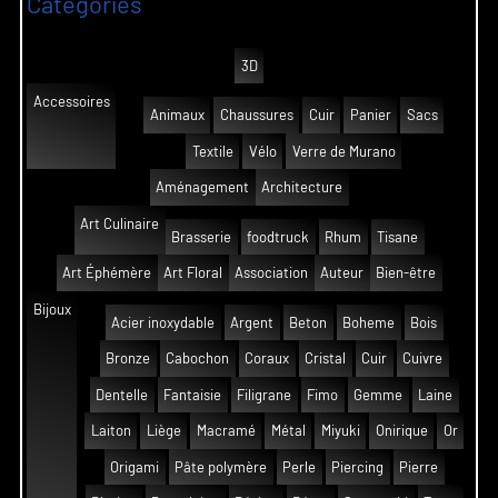
Catégories
3D
Accessoires
Animaux
Chaussures
Cuir
Panier
Sacs
Textile
Vélo
Verre de Murano
Aménagement
Architecture
Art Culinaire
Brasserie
foodtruck
Rhum
Tisane
Art Éphémère
Art Floral
Association
Auteur
Bien-être
Bijoux
Acier inoxydable
Argent
Beton
Boheme
Bois
Bronze
Cabochon
Coraux
Cristal
Cuir
Cuivre
Dentelle
Fantaisie
Filigrane
Fimo
Gemme
Laine
Laiton
Liège
Macramé
Métal
Miyuki
Onirique
Or
Origami
Pâte polymère
Perle
Piercing
Pierre