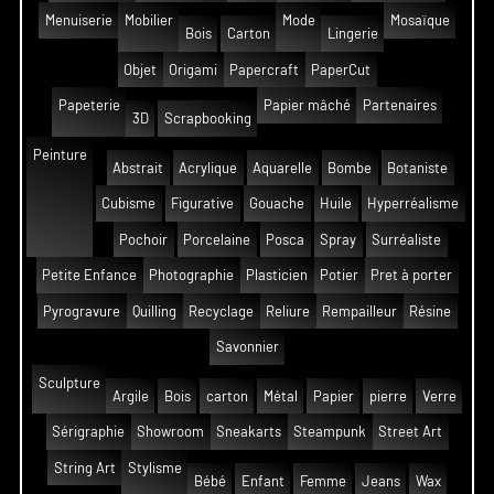
Menuiserie
Mobilier
Mode
Mosaïque
Bois
Carton
Lingerie
Objet
Origami
Papercraft
PaperCut
Papeterie
Papier mâché
Partenaires
3D
Scrapbooking
Peinture
Abstrait
Acrylique
Aquarelle
Bombe
Botaniste
Cubisme
Figurative
Gouache
Huile
Hyperréalisme
Pochoir
Porcelaine
Posca
Spray
Surréaliste
Petite Enfance
Photographie
Plasticien
Potier
Pret à porter
Pyrogravure
Quilling
Recyclage
Reliure
Rempailleur
Résine
Savonnier
Sculpture
Argile
Bois
carton
Métal
Papier
pierre
Verre
Sérigraphie
Showroom
Sneakarts
Steampunk
Street Art
String Art
Stylisme
Bébé
Enfant
Femme
Jeans
Wax