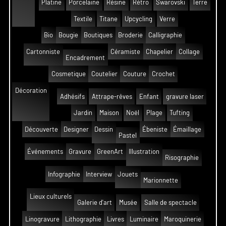
Platine
Porcelaine
Résine
Rétro
Swarovski
Terre
Textile
Titane
Upcycling
Verre
Bio
Bougie
Boutiques
Broderie
Calligraphie
Cartonniste
Céramiste
Chapelier
Collage
Encadrement
Cosmetique
Coutelier
Couture
Crochet
Décoration
Adhésifs
Attrape-rêves
Enfant
gravure laser
Jardin
Maison
Noël
Plage
Tufting
Découverte
Designer
Dessin
Ébeniste
Émaillage
Pastel
Événements
Gravure
GreenArt
Illustration
Risographie
Infographie
Interview
Jouets
Marionnette
Lieux culturels
Galerie d'art
Musée
Salle de spectacle
Linogravure
Lithographie
Livres
Luminaire
Maroquinerie