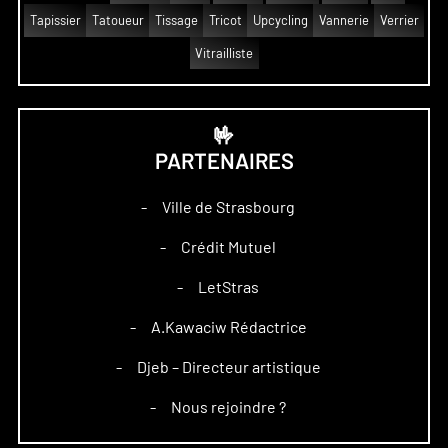
Tapissier
Tatoueur
Tissage
Tricot
Upcycling
Vannerie
Verrier
Vitrailliste
🤟
PARTENAIRES
Ville de Strasbourg
–
Crédit Mutuel
–
LetStras
–
A.Kawaciw Rédactrice
–
Djeb – Directeur artistique
–
Nous rejoindre ?
–