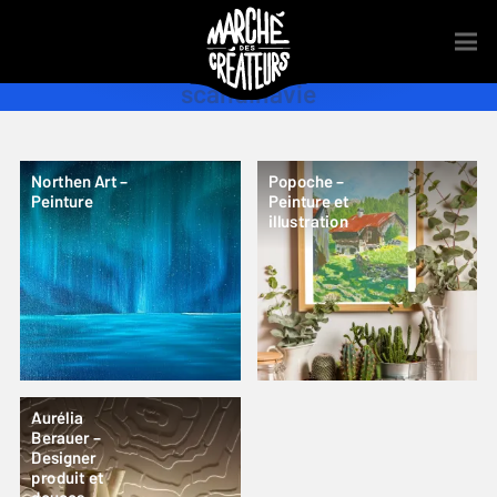
scandinavie
Northen Art –
Popoche –
Peinture
Peinture et
illustration
Aurélia
Berauer –
Designer
produit et