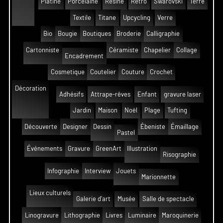
Platine
Porcelaine
Résine
Rétro
Swarovski
Terre
Textile
Titane
Upcycling
Verre
Bio
Bougie
Boutiques
Broderie
Calligraphie
Cartonniste
Céramiste
Chapelier
Collage
Encadrement
Cosmetique
Coutelier
Couture
Crochet
Décoration
Adhésifs
Attrape-rêves
Enfant
gravure laser
Jardin
Maison
Noël
Plage
Tufting
Découverte
Designer
Dessin
Ébeniste
Émaillage
Pastel
Événements
Gravure
GreenArt
Illustration
Risographie
Infographie
Interview
Jouets
Marionnette
Lieux culturels
Galerie d'art
Musée
Salle de spectacle
Linogravure
Lithographie
Livres
Luminaire
Maroquinerie