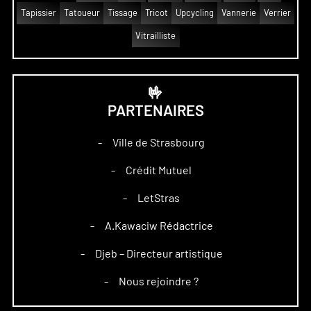
Tapissier
Tatoueur
Tissage
Tricot
Upcycling
Vannerie
Verrier
Vitrailliste
🤟
PARTENAIRES
Ville de Strasbourg
–
Crédit Mutuel
–
LetStras
–
A.Kawaciw Rédactrice
–
Djeb – Directeur artistique
–
Nous rejoindre ?
–