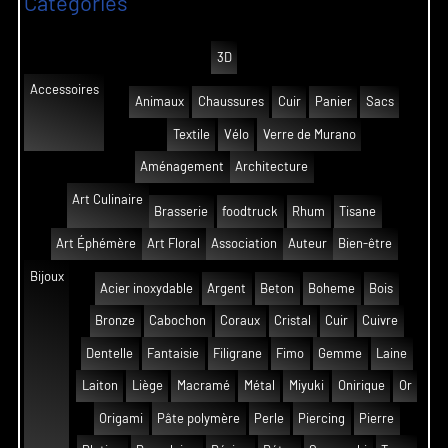
Catégories
3D
Accessoires
Animaux
Chaussures
Cuir
Panier
Sacs
Textile
Vélo
Verre de Murano
Aménagement
Architecture
Art Culinaire
Brasserie
foodtruck
Rhum
Tisane
Art Éphémère
Art Floral
Association
Auteur
Bien-être
Bijoux
Acier inoxydable
Argent
Beton
Boheme
Bois
Bronze
Cabochon
Coraux
Cristal
Cuir
Cuivre
Dentelle
Fantaisie
Filigrane
Fimo
Gemme
Laine
Laiton
Liège
Macramé
Métal
Miyuki
Onirique
Or
Origami
Pâte polymère
Perle
Piercing
Pierre