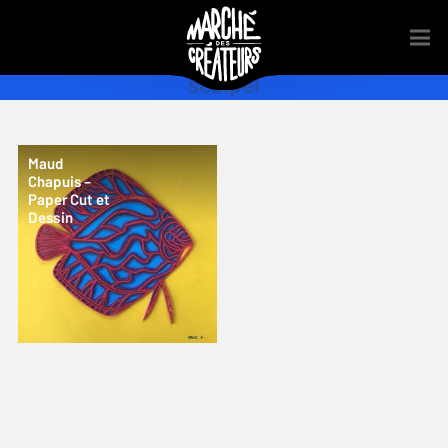
scalpel
Maud
Chapuis –
Paper Cut et
Dessin