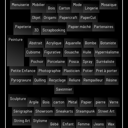
Menuiserie
Mobilier
Mode
Mosaïque
Bois
Carton
Lingerie
Objet
Origami
Papercraft
PaperCut
Papeterie
Papier mâché
Partenaires
3D
Scrapbooking
Peinture
Abstrait
Acrylique
Aquarelle
Bombe
Botaniste
Cubisme
Figurative
Gouache
Huile
Hyperréalisme
Pochoir
Porcelaine
Posca
Spray
Surréaliste
Petite Enfance
Photographie
Plasticien
Potier
Pret à porter
Pyrogravure
Quilling
Recyclage
Reliure
Rempailleur
Résine
Savonnier
Sculpture
Argile
Bois
carton
Métal
Papier
pierre
Verre
Sérigraphie
Showroom
Sneakarts
Steampunk
Street Art
String Art
Stylisme
Bébé
Enfant
Femme
Jeans
Wax