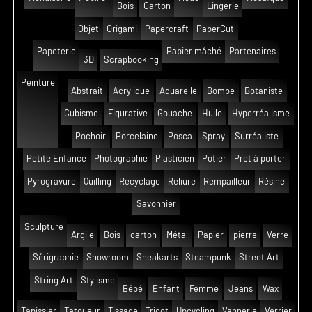
Bois
Carton
Lingerie
Objet
Origami
Papercraft
PaperCut
Papeterie
Papier mâché
Partenaires
3D
Scrapbooking
Peinture
Abstrait
Acrylique
Aquarelle
Bombe
Botaniste
Cubisme
Figurative
Gouache
Huile
Hyperréalisme
Pochoir
Porcelaine
Posca
Spray
Surréaliste
Petite Enfance
Photographie
Plasticien
Potier
Pret à porter
Pyrogravure
Quilling
Recyclage
Reliure
Rempailleur
Résine
Savonnier
Sculpture
Argile
Bois
carton
Métal
Papier
pierre
Verre
Sérigraphie
Showroom
Sneakarts
Steampunk
Street Art
String Art
Stylisme
Bébé
Enfant
Femme
Jeans
Wax
Tapissier
Tatoueur
Tissage
Tricot
Upcycling
Vannerie
Verrier