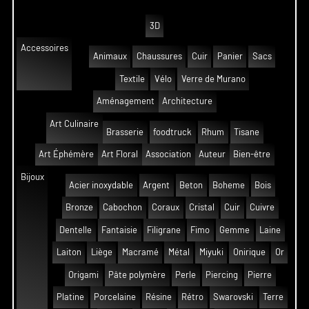
3D
Accessoires
Animaux
Chaussures
Cuir
Panier
Sacs
Textile
Vélo
Verre de Murano
Aménagement
Architecture
Art Culinaire
Brasserie
foodtruck
Rhum
Tisane
Art Éphémère
Art Floral
Association
Auteur
Bien-être
Bijoux
Acier inoxydable
Argent
Beton
Boheme
Bois
Bronze
Cabochon
Coraux
Cristal
Cuir
Cuivre
Dentelle
Fantaisie
Filigrane
Fimo
Gemme
Laine
Laiton
Liège
Macramé
Métal
Miyuki
Onirique
Or
Origami
Pâte polymère
Perle
Piercing
Pierre
Platine
Porcelaine
Résine
Rétro
Swarovski
Terre