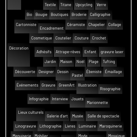
Textile
Titane
Upcycling
Verre
Bio
Bougie
Boutiques
Broderie
Calligraphie
Cartonniste
Céramiste
Chapelier
Collage
Encadrement
Cosmetique
Coutelier
Couture
Crochet
Décoration
Adhésifs
Attrape-rêves
Enfant
gravure laser
Jardin
Maison
Noël
Plage
Tufting
Découverte
Designer
Dessin
Ébeniste
Émaillage
Pastel
Événements
Gravure
GreenArt
Illustration
Risographie
Infographie
Interview
Jouets
Marionnette
Lieux culturels
Galerie d'art
Musée
Salle de spectacle
Linogravure
Lithographie
Livres
Luminaire
Maroquinerie
Menuiserie
Mobilier
Mode
Mosaïque