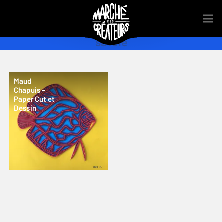
savoie
Maud
Chapuis –
Paper Cut et
Dessin