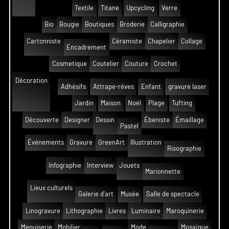
Textile
Titane
Upcycling
Verre
Bio
Bougie
Boutiques
Broderie
Calligraphie
Cartonniste
Céramiste
Chapelier
Collage
Encadrement
Cosmetique
Coutelier
Couture
Crochet
Décoration
Adhésifs
Attrape-rêves
Enfant
gravure laser
Jardin
Maison
Noël
Plage
Tufting
Découverte
Designer
Dessin
Ébeniste
Émaillage
Pastel
Événements
Gravure
GreenArt
Illustration
Risographie
Infographie
Interview
Jouets
Marionnette
Lieux culturels
Galerie d'art
Musée
Salle de spectacle
Linogravure
Lithographie
Livres
Luminaire
Maroquinerie
Menuiserie
Mobilier
Mode
Mosaïque