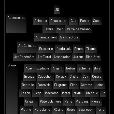
3D
Accessoires
Animaux
Chaussures
Cuir
Panier
Sacs
Textile
Vélo
Verre de Murano
Aménagement
Architecture
Art Culinaire
Brasserie
foodtruck
Rhum
Tisane
Art Éphémère
Art Floral
Association
Auteur
Bien-être
Bijoux
Acier inoxydable
Argent
Beton
Boheme
Bois
Bronze
Cabochon
Coraux
Cristal
Cuir
Cuivre
Dentelle
Fantaisie
Filigrane
Fimo
Gemme
Laine
Laiton
Liège
Macramé
Métal
Miyuki
Onirique
Or
Origami
Pâte polymère
Perle
Piercing
Pierre
Platine
Porcelaine
Résine
Rétro
Swarovski
Terre