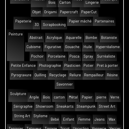
Bois
Carton
Lingerie
Objet
Origami
Papercraft
PaperCut
Papeterie
Papier mâché
Partenaires
3D
Scrapbooking
Peinture
Abstrait
Acrylique
Aquarelle
Bombe
Botaniste
Cubisme
Figurative
Gouache
Huile
Hyperréalisme
Pochoir
Porcelaine
Posca
Spray
Surréaliste
Petite Enfance
Photographie
Plasticien
Potier
Pret à porter
Pyrogravure
Quilling
Recyclage
Reliure
Rempailleur
Résine
Savonnier
Sculpture
Argile
Bois
carton
Métal
Papier
pierre
Verre
Sérigraphie
Showroom
Sneakarts
Steampunk
Street Art
String Art
Stylisme
Bébé
Enfant
Femme
Jeans
Wax
Tapissier
Tatoueur
Tissage
Tricot
Upcycling
Vannerie
Verrier