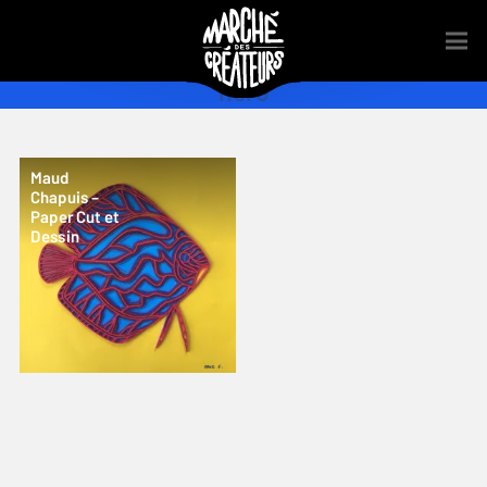
hero
Maud
Chapuis –
Paper Cut et
Dessin