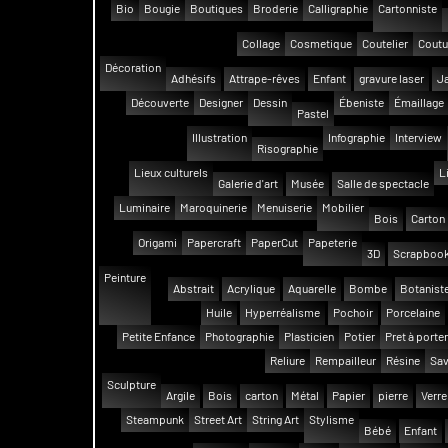
Bio
Bougie
Boutiques
Broderie
Calligraphie
Cartonniste
Collage
Cosmetique
Coutelier
Coutu
Décoration
Adhésifs
Attrape-rêves
Enfant
gravure laser
Ja
Découverte
Designer
Dessin
Ébeniste
Émaillage
Pastel
Illustration
Infographie
Interview
Risographie
Lieux culturels
L
Galerie d'art
Musée
Salle de spectacle
Luminaire
Maroquinerie
Menuiserie
Mobilier
Bois
Carton
Origami
Papercraft
PaperCut
Papeterie
3D
Scrapbook
Peinture
Abstrait
Acrylique
Aquarelle
Bombe
Botanist
Huile
Hyperréalisme
Pochoir
Porcelaine
Petite Enfance
Photographie
Plasticien
Potier
Pret à porter
Reliure
Rempailleur
Résine
Sav
Sculpture
Argile
Bois
carton
Métal
Papier
pierre
Verre
Steampunk
Street Art
String Art
Stylisme
Bébé
Enfant