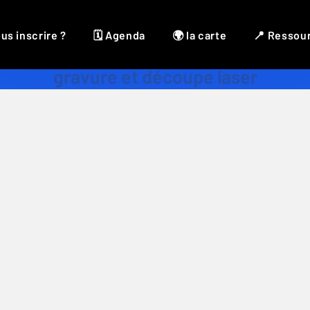
us inscrire ?
🗓 Agenda
🌍 la carte
📍 Ressou
gravure et découpe laser