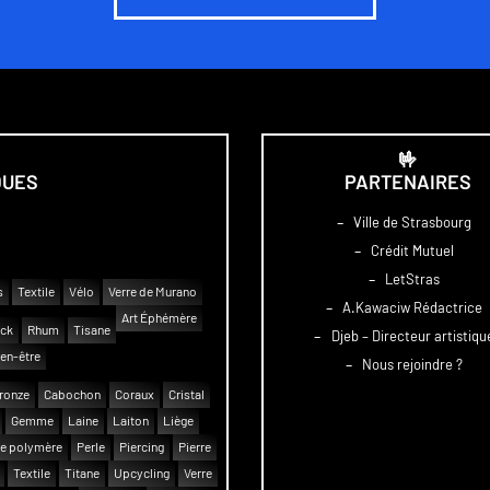
🤟
QUES
PARTENAIRES
–
Ville de Strasbourg
–
Crédit Mutuel
–
LetStras
s
Textile
Vélo
Verre de Murano
–
A.Kawaciw Rédactrice
Art Éphémère
uck
Rhum
Tisane
–
Djeb – Directeur artistiqu
en-être
–
Nous rejoindre ?
ronze
Cabochon
Coraux
Cristal
Gemme
Laine
Laiton
Liège
e polymère
Perle
Piercing
Pierre
Textile
Titane
Upcycling
Verre