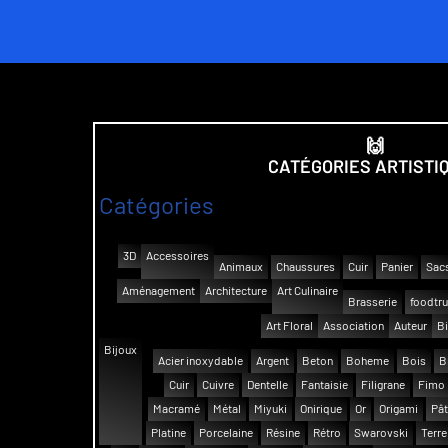
🙌
CATÉGORIES ARTISTI
Catégories
3D
Accessoires
Animaux
Chaussures
Cuir
Panier
Sac
Aménagement
Architecture
Art Culinaire
Brasserie
foodtr
Art Floral
Association
Auteur
Bi
Bijoux
Acier inoxydable
Argent
Beton
Boheme
Bois
B
Cuir
Cuivre
Dentelle
Fantaisie
Filigrane
Fimo
Macramé
Métal
Miyuki
Onirique
Or
Origami
Pât
Platine
Porcelaine
Résine
Rétro
Swarovski
Terre