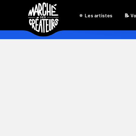
🔅 Les artistes
📝 Vo