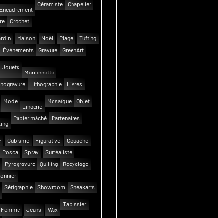
Céramiste
Chapelier
Encadrement
re
Crochet
rdin
Maison
Noël
Plage
Tufting
Événements
Gravure
GreenArt
Jouets
Marionnette
inogravure
Lithographie
Livres
Mode
Mosaïque
Objet
Lingerie
Papier mâché
Partenaires
ing
e
Cubisme
Figurative
Gouache
Posca
Spray
Surréaliste
Pyrogravure
Quilling
Recyclage
onnier
Sérigraphie
Showroom
Sneakarts
Tapissier
Femme
Jeans
Wax