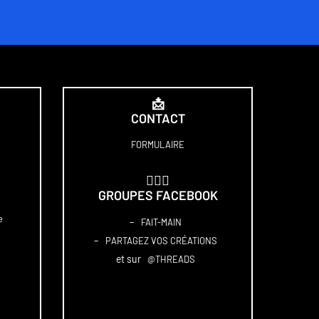
📩
CONTACT
FORMULAIRE
🏋🏻‍♀️
GROUPES FACEBOOK
e
–
FAIT-MAIN
–
PARTAGEZ VOS CRÉATIONS
et sur
@THREADS