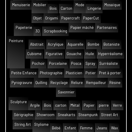
Menuiserie
Mobilier
Mode
Mosaïque
Bois
Carton
Lingerie
Objet
Origami
Papercraft
PaperCut
Papeterie
Papier mâché
Partenaires
3D
Scrapbooking
Peinture
Abstrait
Acrylique
Aquarelle
Bombe
Botaniste
Cubisme
Figurative
Gouache
Huile
Hyperréalisme
Pochoir
Porcelaine
Posca
Spray
Surréaliste
Petite Enfance
Photographie
Plasticien
Potier
Pret à porter
Pyrogravure
Quilling
Recyclage
Reliure
Rempailleur
Résine
Savonnier
Sculpture
Argile
Bois
carton
Métal
Papier
pierre
Verre
Sérigraphie
Showroom
Sneakarts
Steampunk
Street Art
String Art
Stylisme
Bébé
Enfant
Femme
Jeans
Wax