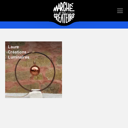
fer
Laure
Créations –
Luminaires