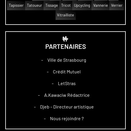
Tapissier
Tatoueur
Tissage
Tricot
Upcycling
Vannerie
Verrier
Vitrailliste
🤟
PARTENAIRES
Ville de Strasbourg
–
Crédit Mutuel
–
LetStras
–
A.Kawaciw Rédactrice
–
Djeb – Directeur artistique
–
Nous rejoindre ?
–