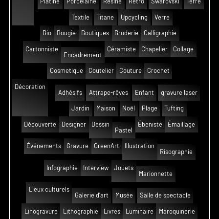
Platine
Porcelaine
Résine
Rétro
Swarovski
Terre
Textile
Titane
Upcycling
Verre
Bio
Bougie
Boutiques
Broderie
Calligraphie
Cartonniste
Céramiste
Chapelier
Collage
Encadrement
Cosmetique
Coutelier
Couture
Crochet
Décoration
Adhésifs
Attrape-rêves
Enfant
gravure laser
Jardin
Maison
Noël
Plage
Tufting
Découverte
Designer
Dessin
Ébeniste
Émaillage
Pastel
Événements
Gravure
GreenArt
Illustration
Risographie
Infographie
Interview
Jouets
Marionnette
Lieux culturels
Galerie d'art
Musée
Salle de spectacle
Linogravure
Lithographie
Livres
Luminaire
Maroquinerie