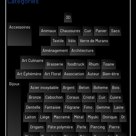
Catégories
3D
Accessoires
Animaux
Chaussures
Cuir
Panier
Sacs
Textile
Vélo
Verre de Murano
Aménagement
Architecture
Art Culinaire
Brasserie
foodtruck
Rhum
Tisane
Art Éphémère
Art Floral
Association
Auteur
Bien-être
Bijoux
Acier inoxydable
Argent
Beton
Boheme
Bois
Bronze
Cabochon
Coraux
Cristal
Cuir
Cuivre
Dentelle
Fantaisie
Filigrane
Fimo
Gemme
Laine
Laiton
Liège
Macramé
Métal
Miyuki
Onirique
Or
Origami
Pâte polymère
Perle
Piercing
Pierre