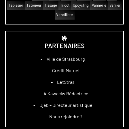
Tapissier
Tatoueur
Tissage
Tricot
Upcycling
Vannerie
Verrier
Vitrailliste
🤟
PARTENAIRES
Ville de Strasbourg
–
Crédit Mutuel
–
LetStras
–
A.Kawaciw Rédactrice
–
Djeb – Directeur artistique
–
Nous rejoindre ?
–