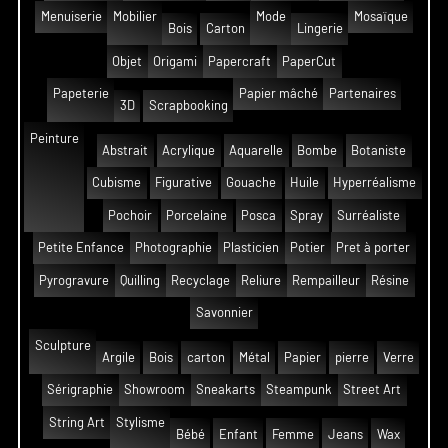
Menuiserie
Mobilier
Mode
Mosaïque
Bois
Carton
Lingerie
Objet
Origami
Papercraft
PaperCut
Papeterie
Papier mâché
Partenaires
3D
Scrapbooking
Peinture
Abstrait
Acrylique
Aquarelle
Bombe
Botaniste
Cubisme
Figurative
Gouache
Huile
Hyperréalisme
Pochoir
Porcelaine
Posca
Spray
Surréaliste
Petite Enfance
Photographie
Plasticien
Potier
Pret à porter
Pyrogravure
Quilling
Recyclage
Reliure
Rempailleur
Résine
Savonnier
Sculpture
Argile
Bois
carton
Métal
Papier
pierre
Verre
Sérigraphie
Showroom
Sneakarts
Steampunk
Street Art
String Art
Stylisme
Bébé
Enfant
Femme
Jeans
Wax