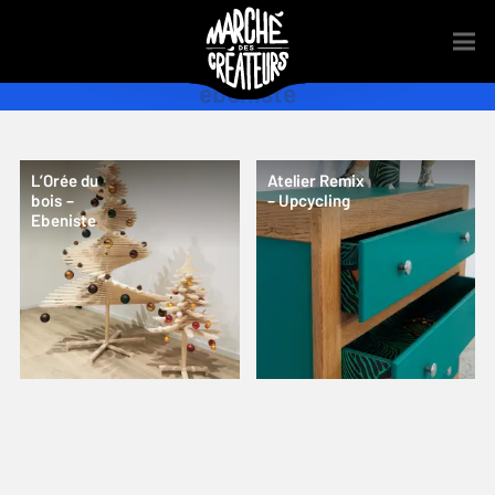
ebeniste
L’Orée du
Atelier Remix
bois –
– Upcycling
Ebeniste