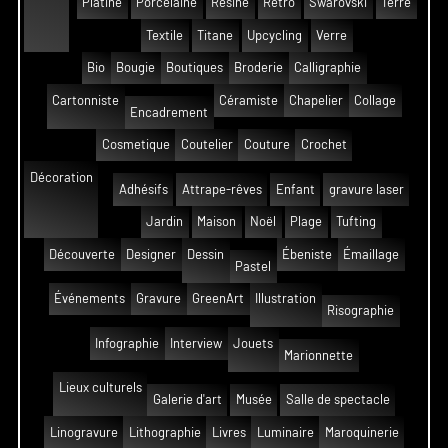
Platine
Porcelaine
Résine
Rétro
Swarovski
Terre
Textile
Titane
Upcycling
Verre
Bio
Bougie
Boutiques
Broderie
Calligraphie
Cartonniste
Céramiste
Chapelier
Collage
Encadrement
Cosmetique
Coutelier
Couture
Crochet
Décoration
Adhésifs
Attrape-rêves
Enfant
gravure laser
Jardin
Maison
Noël
Plage
Tufting
Découverte
Designer
Dessin
Ébeniste
Émaillage
Pastel
Événements
Gravure
GreenArt
Illustration
Risographie
Infographie
Interview
Jouets
Marionnette
Lieux culturels
Galerie d'art
Musée
Salle de spectacle
Linogravure
Lithographie
Livres
Luminaire
Maroquinerie