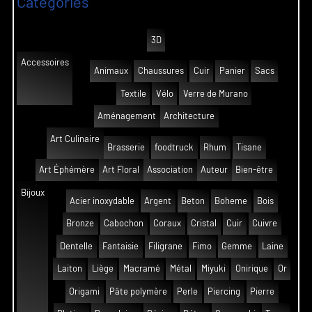
Catégories
3D
Accessoires
Animaux
Chaussures
Cuir
Panier
Sacs
Textile
Vélo
Verre de Murano
Aménagement
Architecture
Art Culinaire
Brasserie
foodtruck
Rhum
Tisane
Art Éphémère
Art Floral
Association
Auteur
Bien-être
Bijoux
Acier inoxydable
Argent
Beton
Boheme
Bois
Bronze
Cabochon
Coraux
Cristal
Cuir
Cuivre
Dentelle
Fantaisie
Filigrane
Fimo
Gemme
Laine
Laiton
Liège
Macramé
Métal
Miyuki
Onirique
Or
Origami
Pâte polymère
Perle
Piercing
Pierre