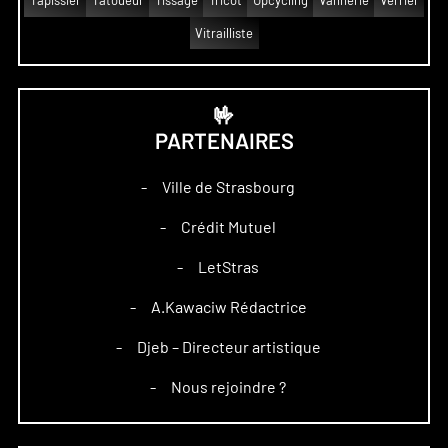
Tapissier
Tatoueur
Tissage
Tricot
Upcycling
Vannerie
Verrier
Vitrailliste
🤟
PARTENAIRES
Ville de Strasbourg
–
Crédit Mutuel
–
LetStras
–
A.Kawaciw Rédactrice
–
Djeb – Directeur artistique
–
Nous rejoindre ?
–