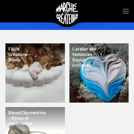
drome
FAUN
L’atelier des
Créations –
fantaisies –
Bijoux
Bijoux
oniriques
BleuetClaymentine
– Bijoux et
accessoires