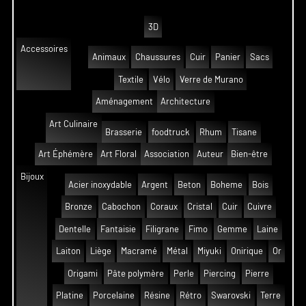
3D
Accessoires
Animaux
Chaussures
Cuir
Panier
Sacs
Textile
Vélo
Verre de Murano
Aménagement
Architecture
Art Culinaire
Brasserie
foodtruck
Rhum
Tisane
Art Éphémère
Art Floral
Association
Auteur
Bien-être
Bijoux
Acier inoxydable
Argent
Beton
Boheme
Bois
Bronze
Cabochon
Coraux
Cristal
Cuir
Cuivre
Dentelle
Fantaisie
Filigrane
Fimo
Gemme
Laine
Laiton
Liège
Macramé
Métal
Miyuki
Onirique
Or
Origami
Pâte polymère
Perle
Piercing
Pierre
Platine
Porcelaine
Résine
Rétro
Swarovski
Terre