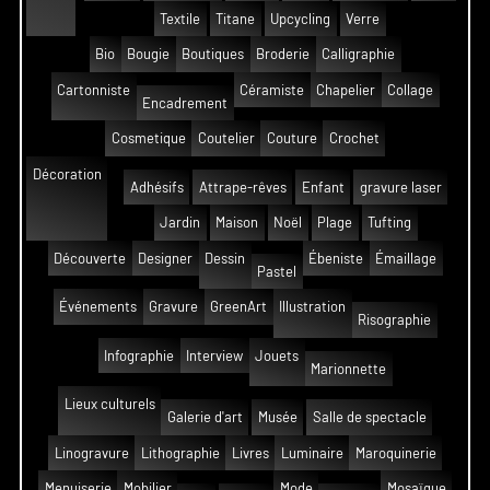
Textile
Titane
Upcycling
Verre
Bio
Bougie
Boutiques
Broderie
Calligraphie
Cartonniste
Céramiste
Chapelier
Collage
Encadrement
Cosmetique
Coutelier
Couture
Crochet
Décoration
Adhésifs
Attrape-rêves
Enfant
gravure laser
Jardin
Maison
Noël
Plage
Tufting
Découverte
Designer
Dessin
Ébeniste
Émaillage
Pastel
Événements
Gravure
GreenArt
Illustration
Risographie
Infographie
Interview
Jouets
Marionnette
Lieux culturels
Galerie d'art
Musée
Salle de spectacle
Linogravure
Lithographie
Livres
Luminaire
Maroquinerie
Menuiserie
Mobilier
Mode
Mosaïque