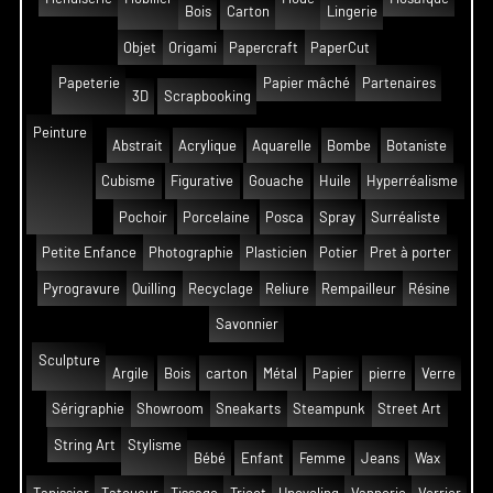
Bois
Carton
Lingerie
Objet
Origami
Papercraft
PaperCut
Papeterie
Papier mâché
Partenaires
3D
Scrapbooking
Peinture
Abstrait
Acrylique
Aquarelle
Bombe
Botaniste
Cubisme
Figurative
Gouache
Huile
Hyperréalisme
Pochoir
Porcelaine
Posca
Spray
Surréaliste
Petite Enfance
Photographie
Plasticien
Potier
Pret à porter
Pyrogravure
Quilling
Recyclage
Reliure
Rempailleur
Résine
Savonnier
Sculpture
Argile
Bois
carton
Métal
Papier
pierre
Verre
Sérigraphie
Showroom
Sneakarts
Steampunk
Street Art
String Art
Stylisme
Bébé
Enfant
Femme
Jeans
Wax