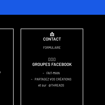
📩
CONTACT
FORMULAIRE
🏋🏻‍♀️
GROUPES FACEBOOK
e
–
FAIT-MAIN
–
PARTAGEZ VOS CRÉATIONS
et sur
@THREADS