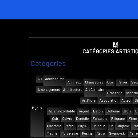
🙌
CATÉGORIES ARTISTI
Catégories
3D
Accessoires
Animaux
Chaussures
Cuir
Panier
Sac
Aménagement
Architecture
Art Culinaire
Brasserie
foodtr
Art Floral
Association
Auteur
Bi
Bijoux
Acier inoxydable
Argent
Beton
Boheme
Bois
B
Cuir
Cuivre
Dentelle
Fantaisie
Filigrane
Fimo
Macramé
Métal
Miyuki
Onirique
Or
Origami
Pât
Platine
Porcelaine
Résine
Rétro
Swarovski
Terre