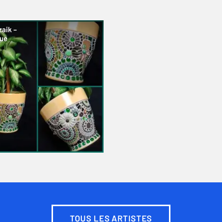
aik –
ue
TOUS LES ARTISTES