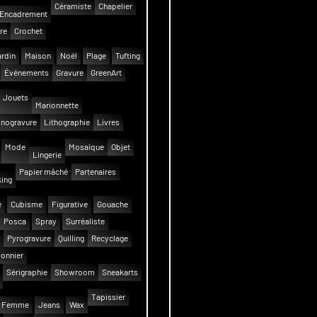
Céramiste
Chapelier
Encadrement
re
Crochet
rdin
Maison
Noël
Plage
Tufting
Événements
Gravure
GreenArt
Jouets
Marionnette
inogravure
Lithographie
Livres
Mode
Mosaïque
Objet
Lingerie
Papier mâché
Partenaires
ing
e
Cubisme
Figurative
Gouache
Posca
Spray
Surréaliste
Pyrogravure
Quilling
Recyclage
onnier
Sérigraphie
Showroom
Sneakarts
Tapissier
Femme
Jeans
Wax