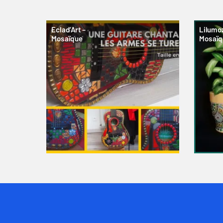
Eclad’Art –
Lilumoz
Mosaïque
Mosaïq