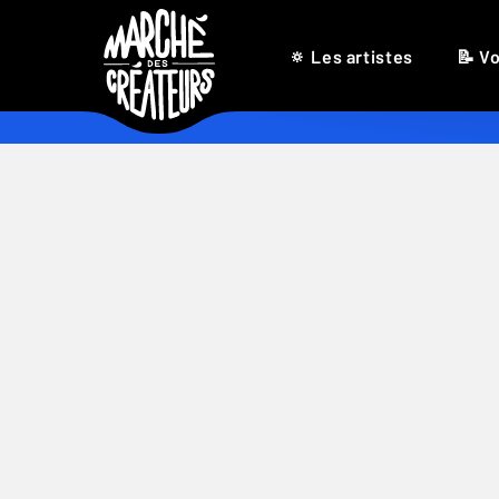
🔅 Les artistes
📝 Vo