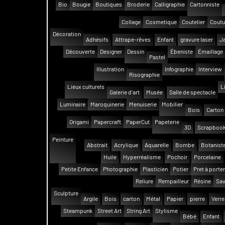
Bio
Bougie
Boutiques
Broderie
Calligraphie
Cartonniste
Collage
Cosmetique
Coutelier
Coutu
Décoration
Adhésifs
Attrape-rêves
Enfant
gravure laser
Ja
Découverte
Designer
Dessin
Ébeniste
Émaillage
Pastel
Illustration
Infographie
Interview
Risographie
Lieux culturels
L
Galerie d'art
Musée
Salle de spectacle
Luminaire
Maroquinerie
Menuiserie
Mobilier
Bois
Carton
Origami
Papercraft
PaperCut
Papeterie
3D
Scrapbook
Peinture
Abstrait
Acrylique
Aquarelle
Bombe
Botanist
Huile
Hyperréalisme
Pochoir
Porcelaine
Petite Enfance
Photographie
Plasticien
Potier
Pret à porter
Reliure
Rempailleur
Résine
Sav
Sculpture
Argile
Bois
carton
Métal
Papier
pierre
Verre
Steampunk
Street Art
String Art
Stylisme
Bébé
Enfant