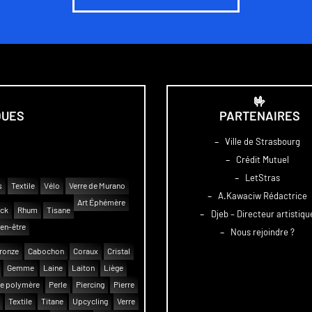
🤟
QUES
PARTENAIRES
–
Ville de Strasbourg
–
Crédit Mutuel
–
LetStras
s
Textile
Vélo
Verre de Murano
–
A.Kawaciw Rédactrice
Art Éphémère
uck
Rhum
Tisane
–
Djeb – Directeur artistiqu
en-être
–
Nous rejoindre ?
ronze
Cabochon
Coraux
Cristal
Gemme
Laine
Laiton
Liège
e polymère
Perle
Piercing
Pierre
Textile
Titane
Upcycling
Verre