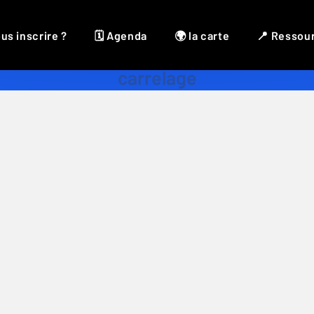
us inscrire ?
🗓 Agenda
🌍 la carte
📍 Ressou
carrelage