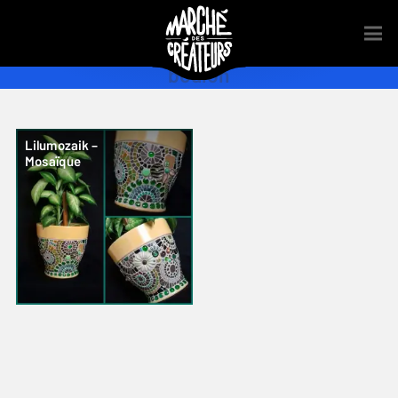
boulon
Lilumozaik –
Mosaïque