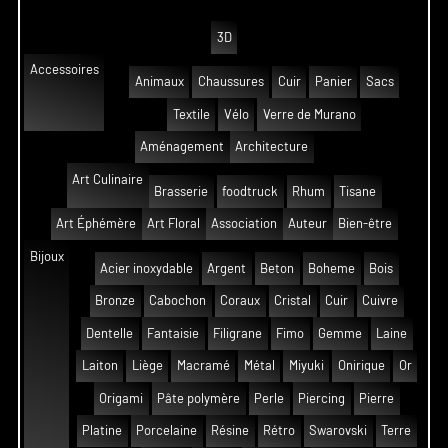
3D
Accessoires
Animaux
Chaussures
Cuir
Panier
Sacs
Textile
Vélo
Verre de Murano
Aménagement
Architecture
Art Culinaire
Brasserie
foodtruck
Rhum
Tisane
Art Éphémère
Art Floral
Association
Auteur
Bien-être
Bijoux
Acier inoxydable
Argent
Beton
Boheme
Bois
Bronze
Cabochon
Coraux
Cristal
Cuir
Cuivre
Dentelle
Fantaisie
Filigrane
Fimo
Gemme
Laine
Laiton
Liège
Macramé
Métal
Miyuki
Onirique
Or
Origami
Pâte polymère
Perle
Piercing
Pierre
Platine
Porcelaine
Résine
Rétro
Swarovski
Terre