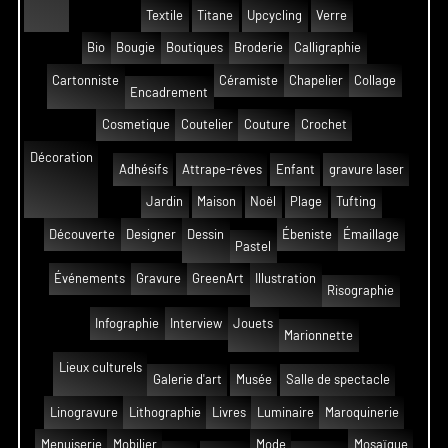
Textile
Titane
Upcycling
Verre
Bio
Bougie
Boutiques
Broderie
Calligraphie
Cartonniste
Céramiste
Chapelier
Collage
Encadrement
Cosmetique
Coutelier
Couture
Crochet
Décoration
Adhésifs
Attrape-rêves
Enfant
gravure laser
Jardin
Maison
Noël
Plage
Tufting
Découverte
Designer
Dessin
Ébeniste
Émaillage
Pastel
Événements
Gravure
GreenArt
Illustration
Risographie
Infographie
Interview
Jouets
Marionnette
Lieux culturels
Galerie d'art
Musée
Salle de spectacle
Linogravure
Lithographie
Livres
Luminaire
Maroquinerie
Menuiserie
Mobilier
Mode
Mosaïque