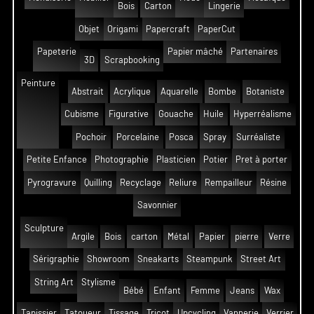
Bois
Carton
Lingerie
Objet
Origami
Papercraft
PaperCut
Papeterie
Papier mâché
Partenaires
3D
Scrapbooking
Peinture
Abstrait
Acrylique
Aquarelle
Bombe
Botaniste
Cubisme
Figurative
Gouache
Huile
Hyperréalisme
Pochoir
Porcelaine
Posca
Spray
Surréaliste
Petite Enfance
Photographie
Plasticien
Potier
Pret à porter
Pyrogravure
Quilling
Recyclage
Reliure
Rempailleur
Résine
Savonnier
Sculpture
Argile
Bois
carton
Métal
Papier
pierre
Verre
Sérigraphie
Showroom
Sneakarts
Steampunk
Street Art
String Art
Stylisme
Bébé
Enfant
Femme
Jeans
Wax
Tapissier
Tatoueur
Tissage
Tricot
Upcycling
Vannerie
Verrier