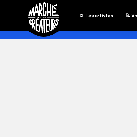
🔅 Les artistes
📝 Vo