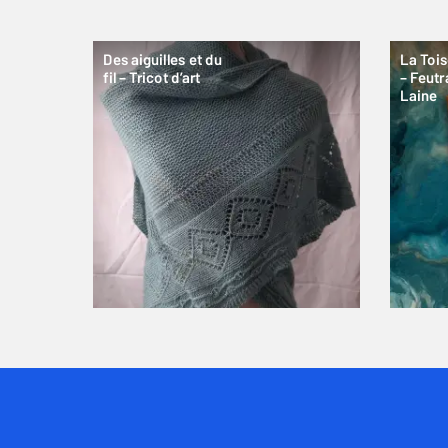
Des aiguilles et du
La Toi
fil – Tricot d’art
– Feutr
Laine