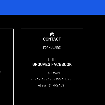
📩
CONTACT
FORMULAIRE
🏋🏻‍♀️
GROUPES FACEBOOK
e
–
FAIT-MAIN
–
PARTAGEZ VOS CRÉATIONS
et sur
@THREADS