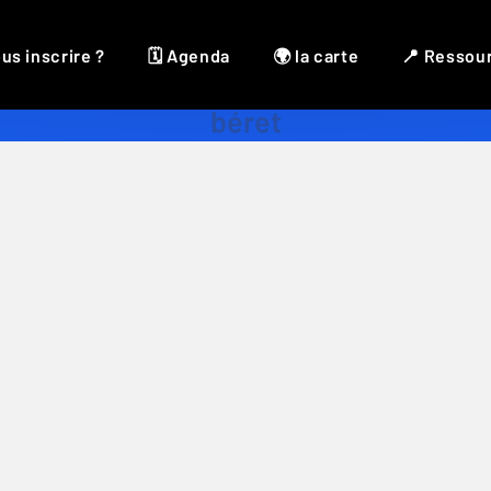
us inscrire ?
🗓 Agenda
🌍 la carte
📍 Ressou
béret