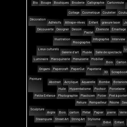
Bio
Bougie
Boutiques
Broderie
Calligraphie
Cartonniste
Collage
Cosmetique
Coutelier
Coutu
Décoration
Adhésifs
Attrape-rêves
Enfant
gravure laser
Ja
Découverte
Designer
Dessin
Ébeniste
Émaillage
Pastel
Illustration
Infographie
Interview
Risographie
Lieux culturels
L
Galerie d'art
Musée
Salle de spectacle
Luminaire
Maroquinerie
Menuiserie
Mobilier
Bois
Carton
Origami
Papercraft
PaperCut
Papeterie
3D
Scrapbook
Peinture
Abstrait
Acrylique
Aquarelle
Bombe
Botanist
Huile
Hyperréalisme
Pochoir
Porcelaine
Petite Enfance
Photographie
Plasticien
Potier
Pret à porter
Reliure
Rempailleur
Résine
Sav
Sculpture
Argile
Bois
carton
Métal
Papier
pierre
Verre
Steampunk
Street Art
String Art
Stylisme
Bébé
Enfant