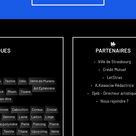
🤟
QUES
PARTENAIRES
–
Ville de Strasbourg
–
Crédit Mutuel
–
LetStras
s
Textile
Vélo
Verre de Murano
–
A.Kawaciw Rédactrice
Art Éphémère
uck
Rhum
Tisane
–
Djeb – Directeur artistiqu
en-être
–
Nous rejoindre ?
ronze
Cabochon
Coraux
Cristal
Gemme
Laine
Laiton
Liège
e polymère
Perle
Piercing
Pierre
Textile
Titane
Upcycling
Verre