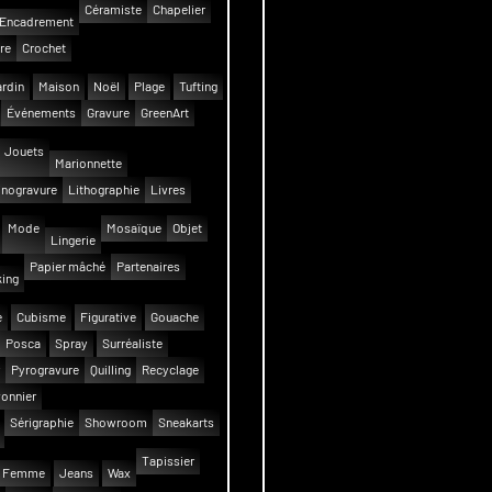
Céramiste
Chapelier
Encadrement
re
Crochet
rdin
Maison
Noël
Plage
Tufting
Événements
Gravure
GreenArt
Jouets
Marionnette
inogravure
Lithographie
Livres
Mode
Mosaïque
Objet
Lingerie
Papier mâché
Partenaires
ing
e
Cubisme
Figurative
Gouache
Posca
Spray
Surréaliste
Pyrogravure
Quilling
Recyclage
onnier
Sérigraphie
Showroom
Sneakarts
Tapissier
Femme
Jeans
Wax