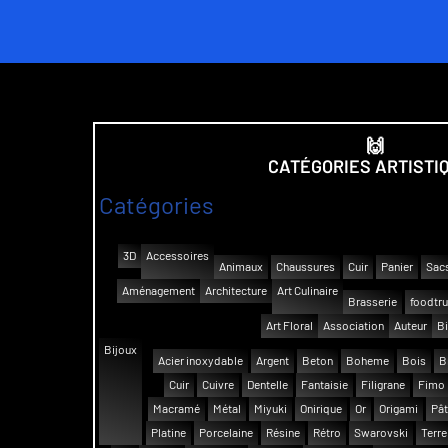
🙌
CATÉGORIES ARTISTI
Catégories
3D
Accessoires
Animaux
Chaussures
Cuir
Panier
Sac
Aménagement
Architecture
Art Culinaire
Brasserie
foodtr
Art Floral
Association
Auteur
Bi
Bijoux
Acier inoxydable
Argent
Beton
Boheme
Bois
B
Cuir
Cuivre
Dentelle
Fantaisie
Filigrane
Fimo
Macramé
Métal
Miyuki
Onirique
Or
Origami
Pât
Platine
Porcelaine
Résine
Rétro
Swarovski
Terre