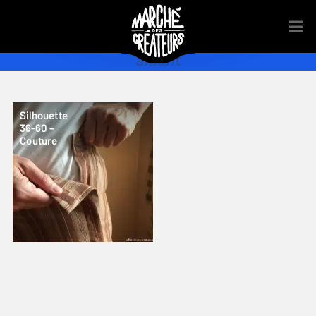
aidant
Silhouette
36-60 –
Couture