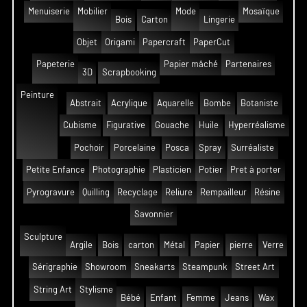
Menuiserie
Mobilier
Mode
Mosaïque
Bois
Carton
Lingerie
Objet
Origami
Papercraft
PaperCut
Papeterie
Papier mâché
Partenaires
3D
Scrapbooking
Peinture
Abstrait
Acrylique
Aquarelle
Bombe
Botaniste
Cubisme
Figurative
Gouache
Huile
Hyperréalisme
Pochoir
Porcelaine
Posca
Spray
Surréaliste
Petite Enfance
Photographie
Plasticien
Potier
Pret à porter
Pyrogravure
Quilling
Recyclage
Reliure
Rempailleur
Résine
Savonnier
Sculpture
Argile
Bois
carton
Métal
Papier
pierre
Verre
Sérigraphie
Showroom
Sneakarts
Steampunk
Street Art
String Art
Stylisme
Bébé
Enfant
Femme
Jeans
Wax