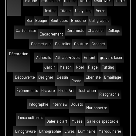
Platine
Porcelaine
Résine
Rétro
Swarovski
Terre
Textile
Titane
Upcycling
Verre
Bio
Bougie
Boutiques
Broderie
Calligraphie
Cartonniste
Céramiste
Chapelier
Collage
Encadrement
Cosmetique
Coutelier
Couture
Crochet
Décoration
Adhésifs
Attrape-rêves
Enfant
gravure laser
Jardin
Maison
Noël
Plage
Tufting
Découverte
Designer
Dessin
Ébeniste
Émaillage
Pastel
Événements
Gravure
GreenArt
Illustration
Risographie
Infographie
Interview
Jouets
Marionnette
Lieux culturels
Galerie d'art
Musée
Salle de spectacle
Linogravure
Lithographie
Livres
Luminaire
Maroquinerie