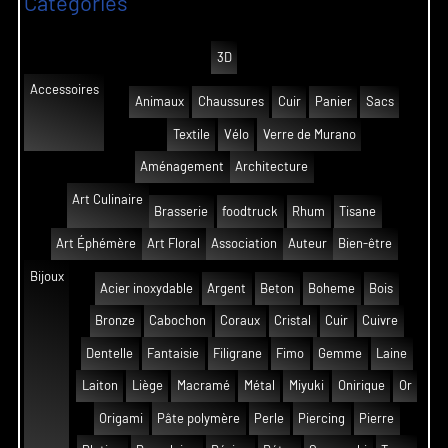
Catégories
3D
Accessoires
Animaux
Chaussures
Cuir
Panier
Sacs
Textile
Vélo
Verre de Murano
Aménagement
Architecture
Art Culinaire
Brasserie
foodtruck
Rhum
Tisane
Art Éphémère
Art Floral
Association
Auteur
Bien-être
Bijoux
Acier inoxydable
Argent
Beton
Boheme
Bois
Bronze
Cabochon
Coraux
Cristal
Cuir
Cuivre
Dentelle
Fantaisie
Filigrane
Fimo
Gemme
Laine
Laiton
Liège
Macramé
Métal
Miyuki
Onirique
Or
Origami
Pâte polymère
Perle
Piercing
Pierre