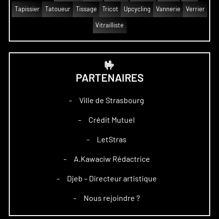
Tapissier
Tatoueur
Tissage
Tricot
Upcycling
Vannerie
Verrier
Vitrailliste
🤟
PARTENAIRES
Ville de Strasbourg
–
Crédit Mutuel
–
LetStras
–
A.Kawaciw Rédactrice
–
Djeb – Directeur artistique
–
Nous rejoindre ?
–