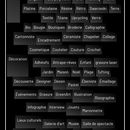
Platine
Porcelaine
Résine
Rétro
Swarovski
Terre
Textile
Titane
Upcycling
Verre
Bio
Bougie
Boutiques
Broderie
Calligraphie
Cartonniste
Céramiste
Chapelier
Collage
Encadrement
Cosmetique
Coutelier
Couture
Crochet
Décoration
Adhésifs
Attrape-rêves
Enfant
gravure laser
Jardin
Maison
Noël
Plage
Tufting
Découverte
Designer
Dessin
Ébeniste
Émaillage
Pastel
Événements
Gravure
GreenArt
Illustration
Risographie
Infographie
Interview
Jouets
Marionnette
Lieux culturels
Galerie d'art
Musée
Salle de spectacle