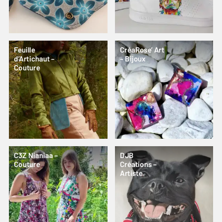
Feuille
CréaRose’ Art
d’Artichaut –
– Bijoux
Couture
C3Z Nianiaa –
DJB
Couture
Créations –
Artiste