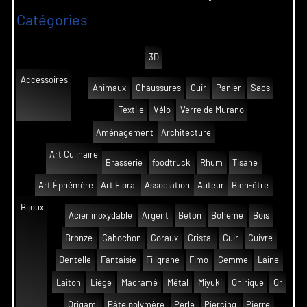
Catégories
3D
Accessoires
Animaux
Chaussures
Cuir
Panier
Sacs
Textile
Vélo
Verre de Murano
Aménagement
Architecture
Art Culinaire
Brasserie
foodtruck
Rhum
Tisane
Art Éphémère
Art Floral
Association
Auteur
Bien-être
Bijoux
Acier inoxydable
Argent
Beton
Boheme
Bois
Bronze
Cabochon
Coraux
Cristal
Cuir
Cuivre
Dentelle
Fantaisie
Filigrane
Fimo
Gemme
Laine
Laiton
Liège
Macramé
Métal
Miyuki
Onirique
Or
Origami
Pâte polymère
Perle
Piercing
Pierre