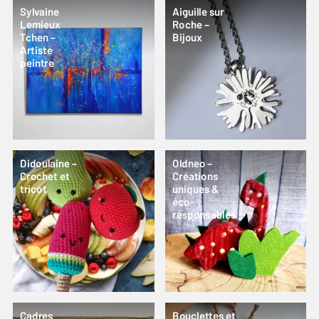
Sylvaine
Aiguille sur
Lemieux
Roche –
Tchen –
Bijoux
Artiste
peintre
Didoulaine –
Oldneo –
Crochet et
Créations
tricot
uniques &
éco-
responsables
Cadres
Bouclettes et