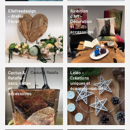
Ellafreedesign
Ambition
– Atelier
d’Art –
Floral
Décoration
et
accessoires
Cactus &
Léléo –
Ratafia –
Créations
sacs, cabas
uniques et
et
écoresponsables
accessoires