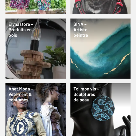
Elynastore –
SINA –
Produits en
Artiste
bois
peintre
Anet.Moda –
Toi mon vis –
Vêtement &
Sculptures
costumes
de peau