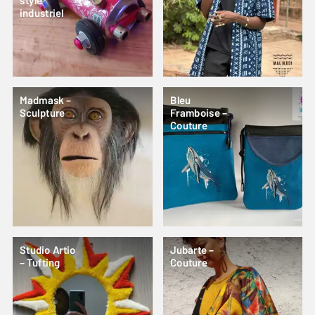
style
industriel
Madmask –
Bleu
Sculpture
Framboise –
Couture
Studio Artio
Jubarte –
– Tufting
Couture