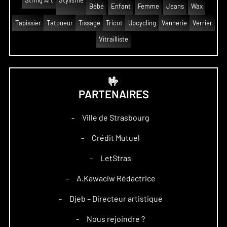
String Art
Stylisme
Bébé
Enfant
Femme
Jeans
Wax
Tapissier
Tatoueur
Tissage
Tricot
Upcycling
Vannerie
Verrier
Vitrailliste
🤟
PARTENAIRES
Ville de Strasbourg
–
Crédit Mutuel
–
LetStras
–
A.Kawaciw Rédactrice
–
Djeb – Directeur artistique
–
Nous rejoindre ?
–