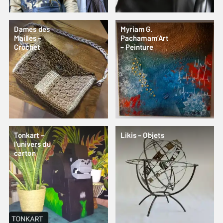
Dames des
Myriam G.
Mailles –
Pachamam’Art
Crochet
– Peinture
Tonkart –
Likis – Objets
l’univers du
carton