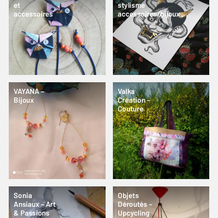
et
stylisme
accessoires
accessoires/bijoux
VAYANA –
Valka
Bijoux
Création –
Couture
Sonia
Objets
Ansiaux – Art
Déroutés –
& Passions
Upcycling