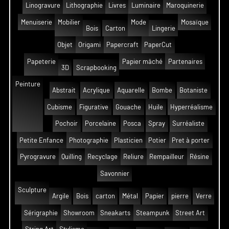
Linogravure
Lithographie
Livres
Luminaire
Maroquinerie
Menuiserie
Mobilier
Mode
Mosaïque
Bois
Carton
Lingerie
Objet
Origami
Papercraft
PaperCut
Papeterie
Papier mâché
Partenaires
3D
Scrapbooking
Peinture
Abstrait
Acrylique
Aquarelle
Bombe
Botaniste
Cubisme
Figurative
Gouache
Huile
Hyperréalisme
Pochoir
Porcelaine
Posca
Spray
Surréaliste
Petite Enfance
Photographie
Plasticien
Potier
Pret à porter
Pyrogravure
Quilling
Recyclage
Reliure
Rempailleur
Résine
Savonnier
Sculpture
Argile
Bois
carton
Métal
Papier
pierre
Verre
Sérigraphie
Showroom
Sneakarts
Steampunk
Street Art