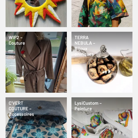
WIP2 –
TERRA
Couture
NEBULA –
Bijoux
oniriques
C’VERT
LysiCustom –
COUTURE –
Peinture
Accessoires