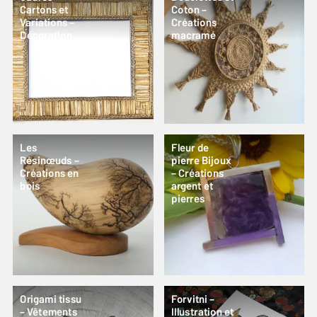
Cartons et
Coton –
Variations –
Créations
Décoration
macramé
Les
Fleur de
Résinœuds –
pierre Bijoux
Créations en
– Créations
bois
argent et
pierres
Origami tissu
Forvitni –
– Vêtements
Illustration et