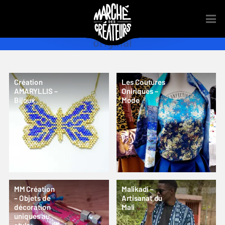
original
Création
Les Coutures
AMARYLLIS –
Oniriques –
Bijoux
Mode
MM Création
Malikadi –
– Objets de
Artisanat du
décoration
Mali
uniques au