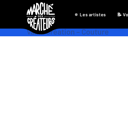
🔅 Les artistes
📝 Vo
Valka Création – Couture