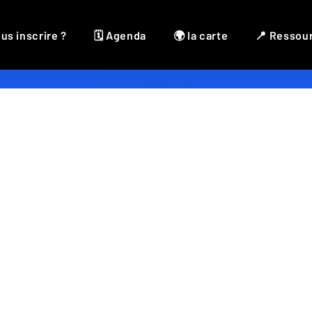
us inscrire ?
🗓 Agenda
🌍 la carte
📍 Ressou
Accessoires
,
Couture
,
Mode
,
Recyclage
,
Sacs