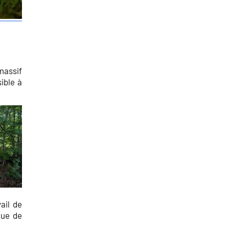
massif
ible à
ail de
que de