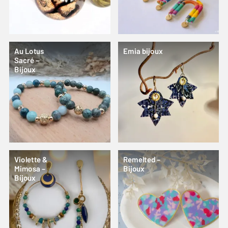
Au Lotus
Emia bijoux
Sacré –
Bijoux
Violette &
Remelted –
Mimosa –
Bijoux
Bijoux