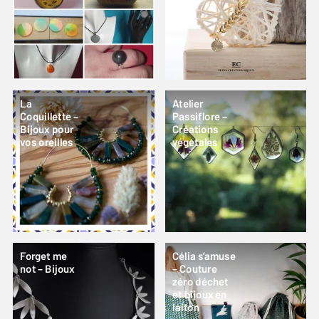
La
Atelier
Coquillette –
Passiflore –
Bijoux pour
Créations
vos oreilles
végétales
Forget me
Célia s’amuse
not – Bijoux
– Couture
zéro déchet
et bijoux en
laiton