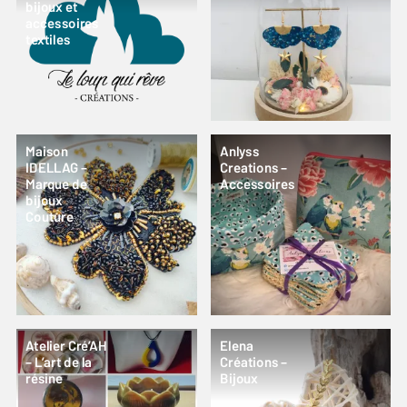
bijoux et
accessoires
textiles
Maison
Anlyss
IDELLAG –
Creations –
Marque de
Accessoires
bijoux
Couture
Atelier Cré’AH
Elena
– L’art de la
Créations –
résine
Bijoux