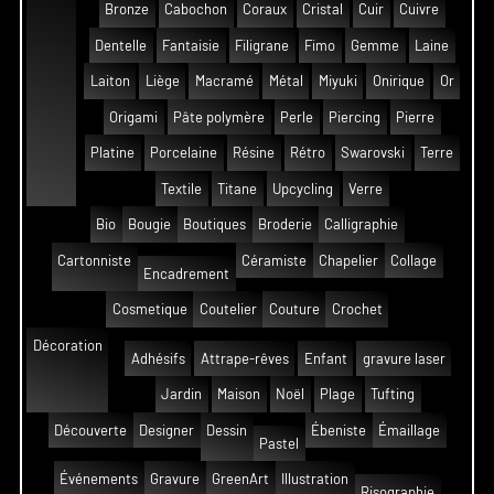
Bronze
Cabochon
Coraux
Cristal
Cuir
Cuivre
Dentelle
Fantaisie
Filigrane
Fimo
Gemme
Laine
Laiton
Liège
Macramé
Métal
Miyuki
Onirique
Or
Origami
Pâte polymère
Perle
Piercing
Pierre
Platine
Porcelaine
Résine
Rétro
Swarovski
Terre
Textile
Titane
Upcycling
Verre
Bio
Bougie
Boutiques
Broderie
Calligraphie
Cartonniste
Céramiste
Chapelier
Collage
Encadrement
Cosmetique
Coutelier
Couture
Crochet
Décoration
Adhésifs
Attrape-rêves
Enfant
gravure laser
Jardin
Maison
Noël
Plage
Tufting
Découverte
Designer
Dessin
Ébeniste
Émaillage
Pastel
Événements
Gravure
GreenArt
Illustration
Risographie