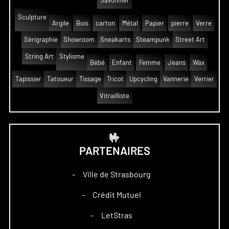
Savonnier
Sculpture
Argile
Bois
carton
Métal
Papier
pierre
Verre
Sérigraphie
Showroom
Sneakarts
Steampunk
Street Art
String Art
Stylisme
Bébé
Enfant
Femme
Jeans
Wax
Tapissier
Tatoueur
Tissage
Tricot
Upcycling
Vannerie
Verrier
Vitrailliste
🤟
PARTENAIRES
Ville de Strasbourg
–
Crédit Mutuel
–
LetStras
–