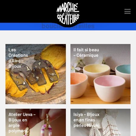
boucles d’oreilles
Les
Il fait si beau
Créations
– Céramique
d’Alec –
Bijoux
Atelier Ueva –
Isiya – BIjoux
Bijoux en
en en fines
argile
perles Miyuki
polymère