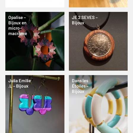
Opalise –
JE 2 SEVES –
Bijoux en
Bijoux
micro-
macramé
Julia Emilie
Dans les
.L – Bijoux
Étoiles –
Bijoux