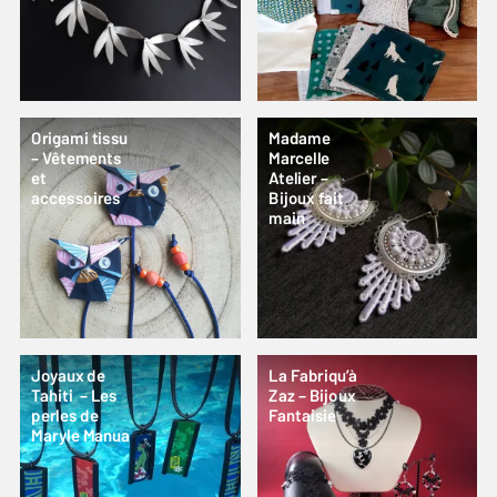
Origami tissu
Madame
– Vêtements
Marcelle
et
Atelier –
accessoires
Bijoux fait
main
Joyaux de
La Fabriqu’à
Tahiti – Les
Zaz – Bijoux
perles de
Fantaisie
Maryle Manua