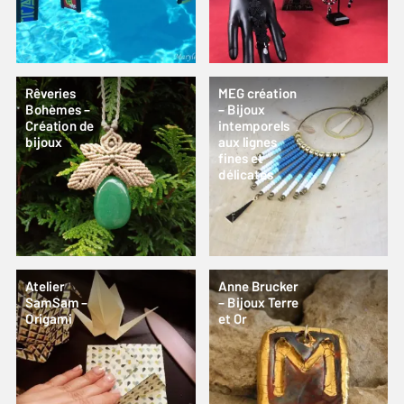
Rêveries
MEG création
Bohèmes –
– Bijoux
Création de
intemporels
bijoux
aux lignes
fines et
délicates
Atelier
Anne Brucker
SamSam –
– Bijoux Terre
Origami
et Or