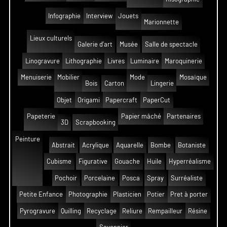
Infographie
Interview
Jouets
Marionnette
Lieux culturels
Galerie d'art
Musée
Salle de spectacle
Linogravure
Lithographie
Livres
Luminaire
Maroquinerie
Menuiserie
Mobilier
Mode
Mosaïque
Bois
Carton
Lingerie
Objet
Origami
Papercraft
PaperCut
Papeterie
Papier mâché
Partenaires
3D
Scrapbooking
Peinture
Abstrait
Acrylique
Aquarelle
Bombe
Botaniste
Cubisme
Figurative
Gouache
Huile
Hyperréalisme
Pochoir
Porcelaine
Posca
Spray
Surréaliste
Petite Enfance
Photographie
Plasticien
Potier
Pret à porter
Pyrogravure
Quilling
Recyclage
Reliure
Rempailleur
Résine