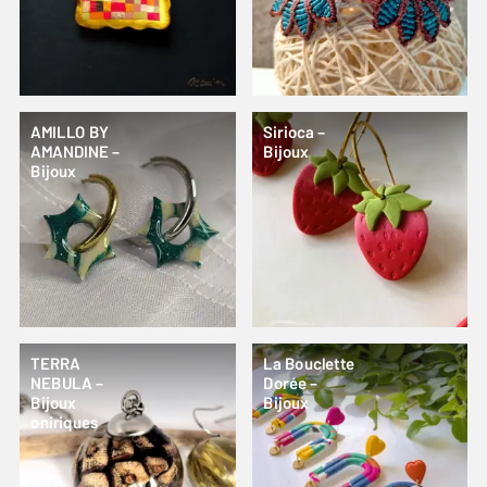
AMILLO BY
Sirioca –
AMANDINE –
Bijoux
Bijoux
TERRA
La Bouclette
NEBULA –
Dorée –
Bijoux
Bijoux
oniriques