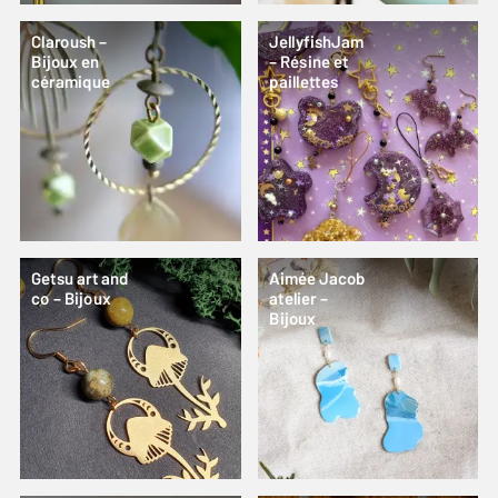
Claroush –
JellyfishJam
Bijoux en
– Résine et
céramique
paillettes
Getsu art and
Aimée Jacob
co – Bijoux
atelier –
Bijoux