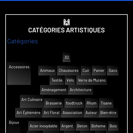
🙌
CATÉGORIES ARTISTIQUES
Catégories
3D
Accessoires
Animaux
Chaussures
Cuir
Panier
Sacs
Textile
Vélo
Verre de Murano
Aménagement
Architecture
Art Culinaire
Brasserie
foodtruck
Rhum
Tisane
Art Éphémère
Art Floral
Association
Auteur
Bien-être
Bijoux
Acier inoxydable
Argent
Beton
Boheme
Bois