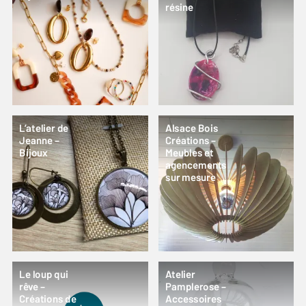
résine
L’atelier de
Alsace Bois
Jeanne –
Créations –
Bijoux
Meubles et
agencements
sur mesure
Le loup qui
Atelier
rêve –
Pamplerose –
Créations de
Accessoires