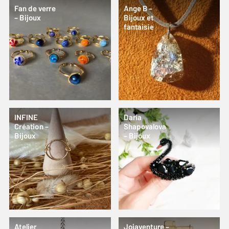
Fan de verre
Ange B –
– Bijoux
Bijoux et
fantaisie
INFINE
Daria
Création –
Shapovalova
Bijoux
– Bijoux
Atelier
Joiaventure –