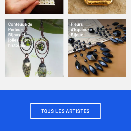
Conteuse de
Fleurs
Perles –
d’Equinoxe –
Bijoux et
Bijoux
jolies
histoires
TOUS LES ARTISTES