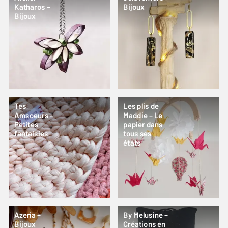
Katharos –
Bijoux
Bijoux
Tes
Les plis de
Amsoeurs –
Maddie – Le
Petites
papier dans
fantaisies
tous ses
états
Azeria –
By Melusine –
Bijoux
Créations en