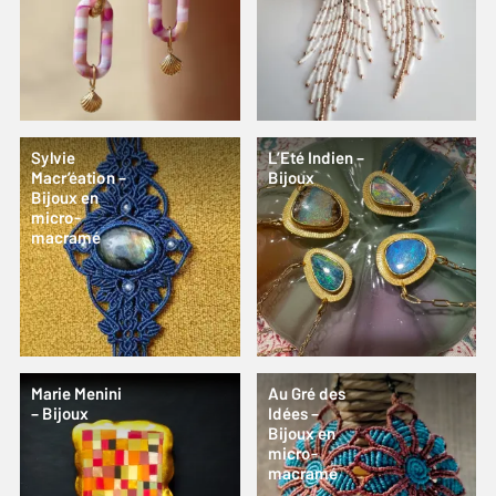
Sylvie
L’Eté Indien –
Macr’éation –
Bijoux
Bijoux en
micro-
macramé
Marie Menini
Au Gré des
– Bijoux
Idées –
Bijoux en
micro-
macramé