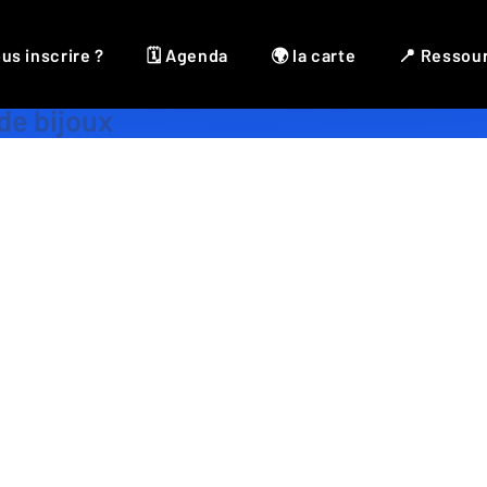
us inscrire ?
🗓 Agenda
🌍 la carte
📍 Ressou
Bijoux
,
Boheme
,
Macramé
,
Onirique
,
Pierre
de bijoux