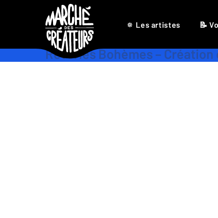
🔅 Les artistes
📝 Vo
Rêveries Bohèmes – Création 