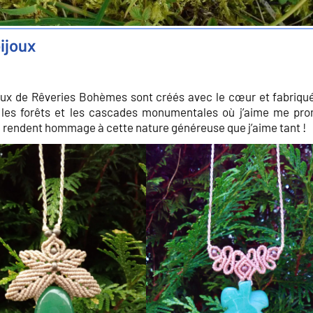
ijoux
ux de Rêveries Bohèmes sont créés avec le cœur et fabriqué
les forêts et les cascades monumentales où j’aime me pr
i rendent hommage à cette nature généreuse que j’aime tant !