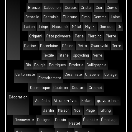
Bronze
Cabochon
Coraux
Cristal
Cuir
Cuivre
Dentelle
Fantaisie
Filigrane
Fimo
Gemme
Laine
Laiton
Liège
Macramé
Métal
Miyuki
Onirique
Or
Origami
Pâte polymère
Perle
Piercing
Pierre
Platine
Porcelaine
Résine
Rétro
Swarovski
Terre
Textile
Titane
Upcycling
Verre
Bio
Bougie
Boutiques
Broderie
Calligraphie
Cartonniste
Céramiste
Chapelier
Collage
Encadrement
Cosmetique
Coutelier
Couture
Crochet
Décoration
Adhésifs
Attrape-rêves
Enfant
gravure laser
Jardin
Maison
Noël
Plage
Tufting
Découverte
Designer
Dessin
Ébeniste
Émaillage
Pastel