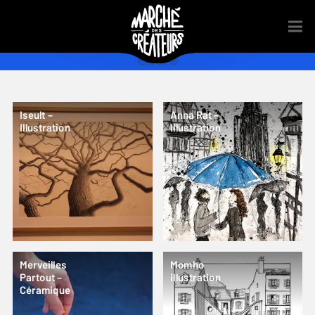
encre
Iseult –
Anna Rat –
Illustration
Illustration
Merveilles
Momho
Partout –
illustration
Céramique