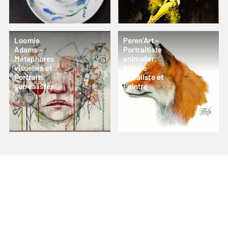
Loomie
Peren’Art –
Adams –
Portraitiste
Métaphores
animalier,
visuelles et
Artiste
Portraits
muraliste et
surréalistes
Peintre