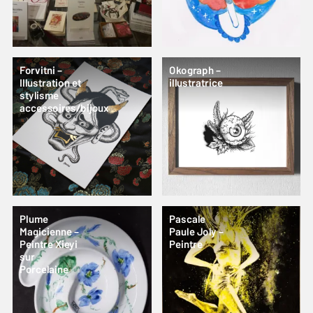
Forvitni –
Okograph –
Illustration et
illustratrice
stylisme
accessoires/bijoux
Plume
Pascale
Magicienne –
Paule Joly –
Peintre Xieyi
Peintre
sur
Porcelaine