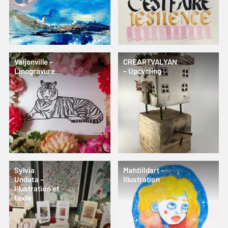
Valjonville –
CREARTVALYAN
Linogravure
– Upcycling
Sylvia
Mahtiildart –
Undata –
Illustration
Illustration et
texte