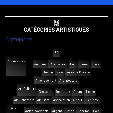
🙌
CATÉGORIES ARTISTIQUES
Catégories
3D
Accessoires
Animaux
Chaussures
Cuir
Panier
Sacs
Textile
Vélo
Verre de Murano
Aménagement
Architecture
Art Culinaire
Brasserie
foodtruck
Rhum
Tisane
Art Éphémère
Art Floral
Association
Auteur
Bien-être
Bijoux
Acier inoxydable
Argent
Beton
Boheme
Bois