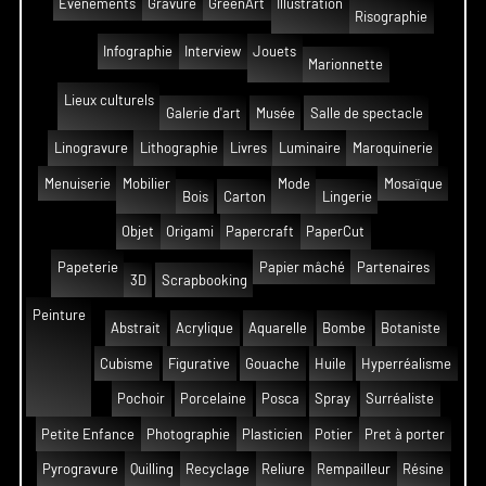
Événements
Gravure
GreenArt
Illustration
Risographie
Infographie
Interview
Jouets
Marionnette
Lieux culturels
Galerie d'art
Musée
Salle de spectacle
Linogravure
Lithographie
Livres
Luminaire
Maroquinerie
Menuiserie
Mobilier
Mode
Mosaïque
Bois
Carton
Lingerie
Objet
Origami
Papercraft
PaperCut
Papeterie
Papier mâché
Partenaires
3D
Scrapbooking
Peinture
Abstrait
Acrylique
Aquarelle
Bombe
Botaniste
Cubisme
Figurative
Gouache
Huile
Hyperréalisme
Pochoir
Porcelaine
Posca
Spray
Surréaliste
Petite Enfance
Photographie
Plasticien
Potier
Pret à porter
Pyrogravure
Quilling
Recyclage
Reliure
Rempailleur
Résine