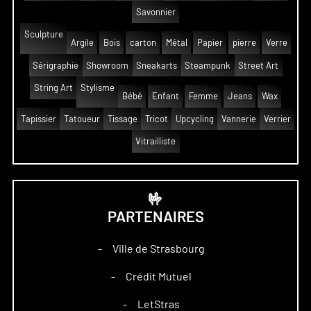
Savonnier
Sculpture
Argile
Bois
carton
Métal
Papier
pierre
Verre
Sérigraphie
Showroom
Sneakarts
Steampunk
Street Art
String Art
Stylisme
Bébé
Enfant
Femme
Jeans
Wax
Tapissier
Tatoueur
Tissage
Tricot
Upcycling
Vannerie
Verrier
Vitrailliste
🤟
PARTENAIRES
Ville de Strasbourg
–
Crédit Mutuel
–
LetStras
–