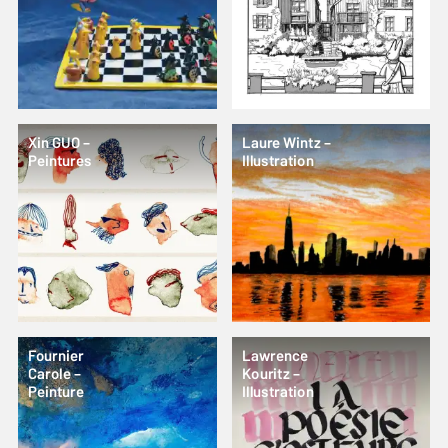
Xin GUO –
Laure Wintz –
Peintures
Illustration
Fournier
Lawrence
Carole –
Kouritz –
Peinture
Illustration