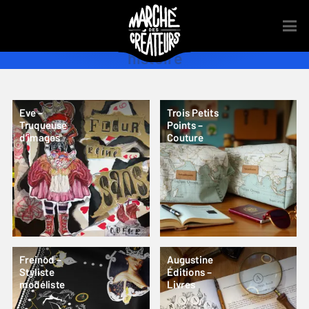
histoire
Eve –
Trois Petits
Truqueuse
Points –
d’images
Couture
Freinod –
Augustine
Styliste
Éditions –
modéliste
Livres