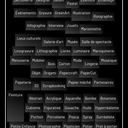
Découverte
Designer
Dessin
Ébeniste
Émaillage
Pastel
Événements
Gravure
GreenArt
Illustration
Risographie
Infographie
Interview
Jouets
Marionnette
Lieux culturels
Galerie d'art
Musée
Salle de spectacle
Linogravure
Lithographie
Livres
Luminaire
Maroquinerie
Menuiserie
Mobilier
Mode
Mosaïque
Bois
Carton
Lingerie
Objet
Origami
Papercraft
PaperCut
Papeterie
Papier mâché
Partenaires
3D
Scrapbooking
Peinture
Abstrait
Acrylique
Aquarelle
Bombe
Botaniste
Cubisme
Figurative
Gouache
Huile
Hyperréalisme
Pochoir
Porcelaine
Posca
Spray
Surréaliste
Petite Enfance
Photographie
Plasticien
Potier
Pret à porter