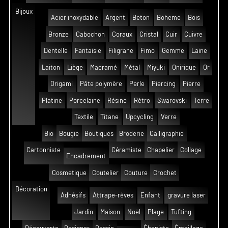
Bijoux
Acier inoxydable
Argent
Beton
Boheme
Bois
Bronze
Cabochon
Coraux
Cristal
Cuir
Cuivre
Dentelle
Fantaisie
Filigrane
Fimo
Gemme
Laine
Laiton
Liège
Macramé
Métal
Miyuki
Onirique
Or
Origami
Pâte polymère
Perle
Piercing
Pierre
Platine
Porcelaine
Résine
Rétro
Swarovski
Terre
Textile
Titane
Upcycling
Verre
Bio
Bougie
Boutiques
Broderie
Calligraphie
Cartonniste
Céramiste
Chapelier
Collage
Encadrement
Cosmetique
Coutelier
Couture
Crochet
Décoration
Adhésifs
Attrape-rêves
Enfant
gravure laser
Jardin
Maison
Noël
Plage
Tufting