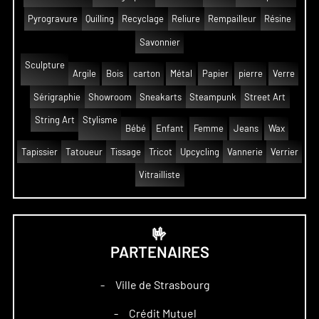
Pyrogravure
Quilling
Recyclage
Reliure
Rempailleur
Résine
Savonnier
Sculpture
Argile
Bois
carton
Métal
Papier
pierre
Verre
Sérigraphie
Showroom
Sneakarts
Steampunk
Street Art
String Art
Stylisme
Bébé
Enfant
Femme
Jeans
Wax
Tapissier
Tatoueur
Tissage
Tricot
Upcycling
Vannerie
Verrier
Vitrailliste
🤟
PARTENAIRES
Ville de Strasbourg
–
Crédit Mutuel
–