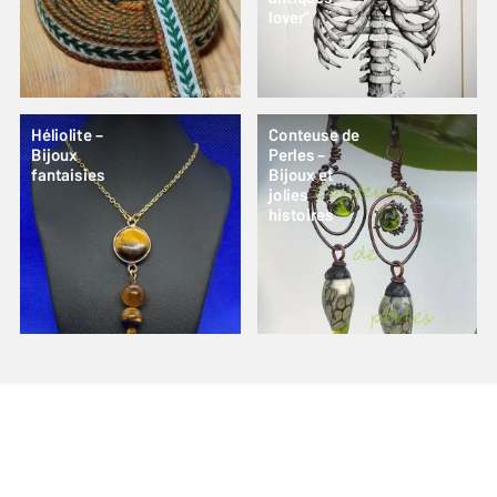
lover”
Héliolite –
Conteuse de
Bijoux
Perles –
fantaisies
Bijoux et
jolies
histoires