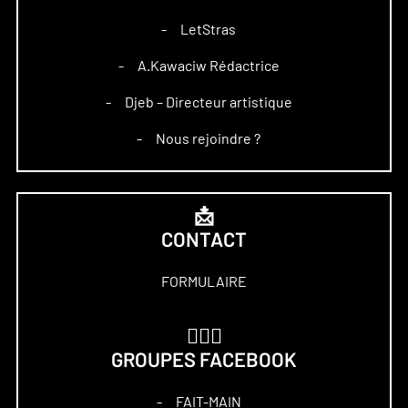
LetStras
–
A.Kawaciw Rédactrice
–
Djeb – Directeur artistique
–
Nous rejoindre ?
–
📩
CONTACT
FORMULAIRE
🏋🏻‍♀️
GROUPES FACEBOOK
FAIT-MAIN
–