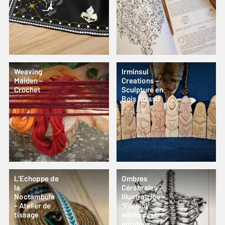
Weaving
Irminsul
Maiden –
Creations –
Crochet
Sculpture en
Bois massif
L’Echoppe de
Ombres
la
Cérébrales –
Noctambule
Illustratrice –
– Atelier de
“Formol
tissage
enthusiast,
antiques