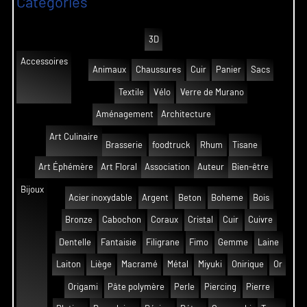
Catégories
3D
Accessoires
Animaux
Chaussures
Cuir
Panier
Sacs
Textile
Vélo
Verre de Murano
Aménagement
Architecture
Art Culinaire
Brasserie
foodtruck
Rhum
Tisane
Art Éphémère
Art Floral
Association
Auteur
Bien-être
Bijoux
Acier inoxydable
Argent
Beton
Boheme
Bois
Bronze
Cabochon
Coraux
Cristal
Cuir
Cuivre
Dentelle
Fantaisie
Filigrane
Fimo
Gemme
Laine
Laiton
Liège
Macramé
Métal
Miyuki
Onirique
Or
Origami
Pâte polymère
Perle
Piercing
Pierre