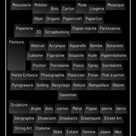
Menuiserie
Mobilier
Mode
Mosaïque
Bois
Carton
Lingerie
Objet
Origami
Papercraft
PaperCut
Papeterie
Papier mâché
Partenaires
3D
Scrapbooking
Peinture
Abstrait
Acrylique
Aquarelle
Bombe
Botaniste
Cubisme
Figurative
Gouache
Huile
Hyperréalisme
Pochoir
Porcelaine
Posca
Spray
Surréaliste
Petite Enfance
Photographie
Plasticien
Potier
Pret à porter
Pyrogravure
Quilling
Recyclage
Reliure
Rempailleur
Résine
Savonnier
Sculpture
Argile
Bois
carton
Métal
Papier
pierre
Verre
Sérigraphie
Showroom
Sneakarts
Steampunk
Street Art
String Art
Stylisme
Bébé
Enfant
Femme
Jeans
Wax