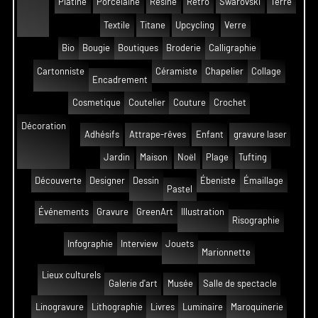
Platine
Porcelaine
Résine
Rétro
Swarovski
Terre
Textile
Titane
Upcycling
Verre
Bio
Bougie
Boutiques
Broderie
Calligraphie
Cartonniste
Céramiste
Chapelier
Collage
Encadrement
Cosmetique
Coutelier
Couture
Crochet
Décoration
Adhésifs
Attrape-rêves
Enfant
gravure laser
Jardin
Maison
Noël
Plage
Tufting
Découverte
Designer
Dessin
Ébeniste
Émaillage
Pastel
Événements
Gravure
GreenArt
Illustration
Risographie
Infographie
Interview
Jouets
Marionnette
Lieux culturels
Galerie d'art
Musée
Salle de spectacle
Linogravure
Lithographie
Livres
Luminaire
Maroquinerie