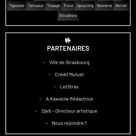
Tapissier
Tatoueur
Tissage
Tricot
Upcycling
Vannerie
Verrier
Vitrailliste
🤟
PARTENAIRES
Ville de Strasbourg
–
Crédit Mutuel
–
LetStras
–
A.Kawaciw Rédactrice
–
Djeb – Directeur artistique
–
Nous rejoindre ?
–