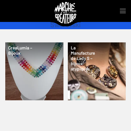
Swarovski
CreaLumia –
La
Bijoux
Manufacture
de Lady S –
bijoux
atypiques