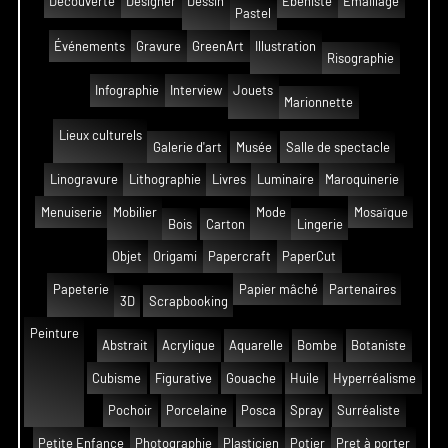
Découverte
Designer
Dessin
Ébeniste
Émaillage
Pastel
Événements
Gravure
GreenArt
Illustration
Risographie
Infographie
Interview
Jouets
Marionnette
Lieux culturels
Galerie d'art
Musée
Salle de spectacle
Linogravure
Lithographie
Livres
Luminaire
Maroquinerie
Menuiserie
Mobilier
Mode
Mosaïque
Bois
Carton
Lingerie
Objet
Origami
Papercraft
PaperCut
Papeterie
Papier mâché
Partenaires
3D
Scrapbooking
Peinture
Abstrait
Acrylique
Aquarelle
Bombe
Botaniste
Cubisme
Figurative
Gouache
Huile
Hyperréalisme
Pochoir
Porcelaine
Posca
Spray
Surréaliste
Petite Enfance
Photographie
Plasticien
Potier
Pret à porter