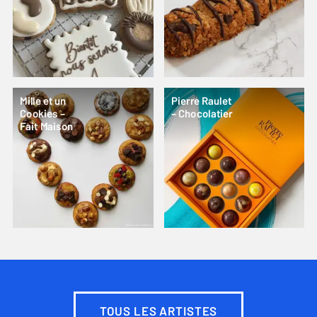
Mille et un
Pierre Raulet
Cookies –
– Chocolatier
Fait Maison
TOUS LES ARTISTES