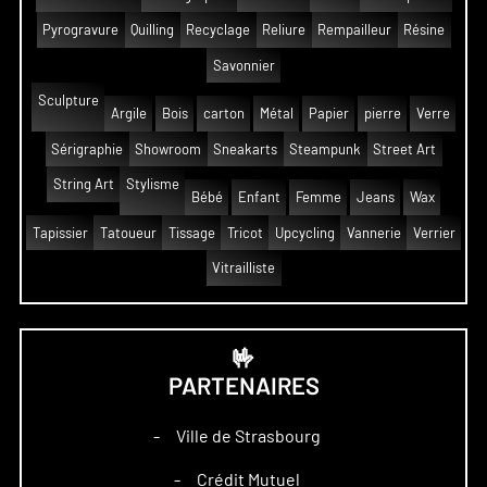
Pyrogravure
Quilling
Recyclage
Reliure
Rempailleur
Résine
Savonnier
Sculpture
Argile
Bois
carton
Métal
Papier
pierre
Verre
Sérigraphie
Showroom
Sneakarts
Steampunk
Street Art
String Art
Stylisme
Bébé
Enfant
Femme
Jeans
Wax
Tapissier
Tatoueur
Tissage
Tricot
Upcycling
Vannerie
Verrier
Vitrailliste
🤟
PARTENAIRES
Ville de Strasbourg
–
Crédit Mutuel
–