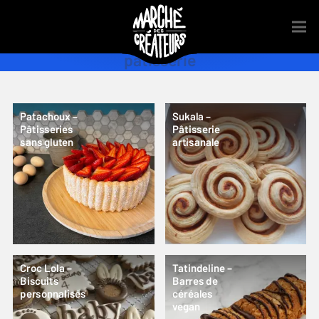
pâtisserie
Patachoux –
Sukala –
Pâtisseries
Pâtisserie
sans gluten
artisanale
Croc Lola –
Tatindeline –
Biscuits
Barres de
personnalisés
céréales
vegan