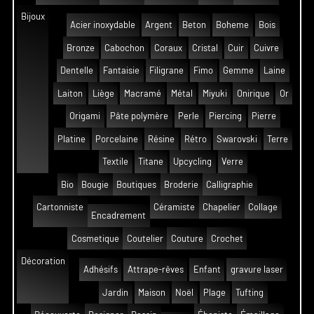
Bijoux
Acier inoxydable
Argent
Beton
Boheme
Bois
Bronze
Cabochon
Coraux
Cristal
Cuir
Cuivre
Dentelle
Fantaisie
Filigrane
Fimo
Gemme
Laine
Laiton
Liège
Macramé
Métal
Miyuki
Onirique
Or
Origami
Pâte polymère
Perle
Piercing
Pierre
Platine
Porcelaine
Résine
Rétro
Swarovski
Terre
Textile
Titane
Upcycling
Verre
Bio
Bougie
Boutiques
Broderie
Calligraphie
Cartonniste
Céramiste
Chapelier
Collage
Encadrement
Cosmetique
Coutelier
Couture
Crochet
Décoration
Adhésifs
Attrape-rêves
Enfant
gravure laser
Jardin
Maison
Noël
Plage
Tufting