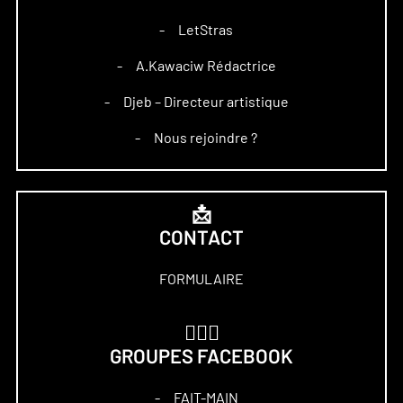
LetStras
–
A.Kawaciw Rédactrice
–
Djeb – Directeur artistique
–
Nous rejoindre ?
–
📩
CONTACT
FORMULAIRE
🏋🏻‍♀️
GROUPES FACEBOOK
FAIT-MAIN
–