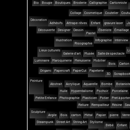
Bio
Bougie
Boutiques
Broderie
Calligraphie
Cartonniste
Collage
Cosmetique
Coutelier
Coutu
Décoration
Adhésifs
Attrape-rêves
Enfant
gravure laser
Ja
Découverte
Designer
Dessin
Ébeniste
Émaillage
Pastel
Illustration
Infographie
Interview
Risographie
Lieux culturels
L
Galerie d'art
Musée
Salle de spectacle
Luminaire
Maroquinerie
Menuiserie
Mobilier
Bois
Carton
Origami
Papercraft
PaperCut
Papeterie
3D
Scrapbook
Peinture
Abstrait
Acrylique
Aquarelle
Bombe
Botanist
Huile
Hyperréalisme
Pochoir
Porcelaine
Petite Enfance
Photographie
Plasticien
Potier
Pret à porter
Reliure
Rempailleur
Résine
Sav
Sculpture
Argile
Bois
carton
Métal
Papier
pierre
Verre
Steampunk
Street Art
String Art
Stylisme
Bébé
Enfant