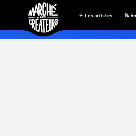
🔅 Les artistes
📝 Vo