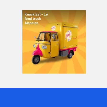
Knack Eat – Le
food truck
Alsacien