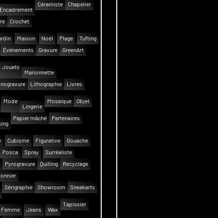
Céramiste
Chapelier
Encadrement
re
Crochet
rdin
Maison
Noël
Plage
Tufting
Événements
Gravure
GreenArt
Jouets
Marionnette
inogravure
Lithographie
Livres
Mode
Mosaïque
Objet
Lingerie
Papier mâché
Partenaires
ing
e
Cubisme
Figurative
Gouache
Posca
Spray
Surréaliste
Pyrogravure
Quilling
Recyclage
onnier
Sérigraphie
Showroom
Sneakarts
Tapissier
Femme
Jeans
Wax