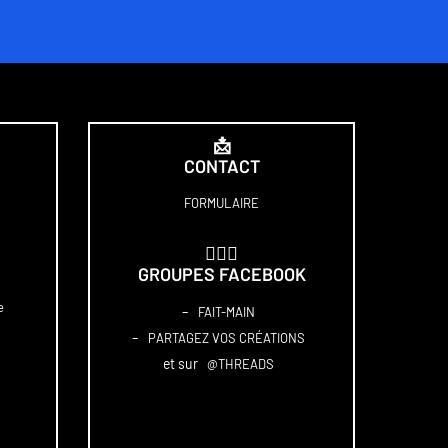
📩
CONTACT
FORMULAIRE
🏋🏻‍♀️
GROUPES FACEBOOK
e
–
FAIT-MAIN
–
PARTAGEZ VOS CRÉATIONS
et sur
@THREADS