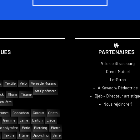
🤟
QUES
PARTENAIRES
–
Ville de Strasbourg
–
Crédit Mutuel
–
LetStras
s
Textile
Vélo
Verre de Murano
–
A.Kawaciw Rédactrice
Art Éphémère
uck
Rhum
Tisane
–
Djeb – Directeur artistiqu
en-être
–
Nous rejoindre ?
ronze
Cabochon
Coraux
Cristal
Gemme
Laine
Laiton
Liège
e polymère
Perle
Piercing
Pierre
Textile
Titane
Upcycling
Verre