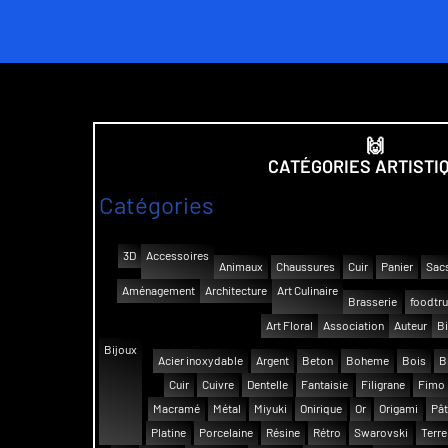
🙌
CATÉGORIES ARTISTI
Catégories
3D
Accessoires
Animaux
Chaussures
Cuir
Panier
Sac
Aménagement
Architecture
Art Culinaire
Brasserie
foodtr
Art Floral
Association
Auteur
Bi
Bijoux
Acier inoxydable
Argent
Beton
Boheme
Bois
B
Cuir
Cuivre
Dentelle
Fantaisie
Filigrane
Fimo
Macramé
Métal
Miyuki
Onirique
Or
Origami
Pât
Platine
Porcelaine
Résine
Rétro
Swarovski
Terre