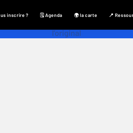
us inscrire ?
🗓 Agenda
🌍 la carte
📍 Ressou
l’original