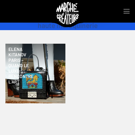
haute maroquinerie
ELENA
KITANOV
PARIS –
QUAND LE
LUXE
RENCONTRE
L’ART