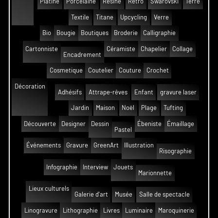
Platine
Porcelaine
Résine
Rétro
Swarovski
Terre
Textile
Titane
Upcycling
Verre
Bio
Bougie
Boutiques
Broderie
Calligraphie
Cartonniste
Céramiste
Chapelier
Collage
Encadrement
Cosmetique
Coutelier
Couture
Crochet
Décoration
Adhésifs
Attrape-rêves
Enfant
gravure laser
Jardin
Maison
Noël
Plage
Tufting
Découverte
Designer
Dessin
Ébeniste
Émaillage
Pastel
Événements
Gravure
GreenArt
Illustration
Risographie
Infographie
Interview
Jouets
Marionnette
Lieux culturels
Galerie d'art
Musée
Salle de spectacle
Linogravure
Lithographie
Livres
Luminaire
Maroquinerie