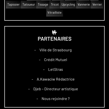
Tapissier
Tatoueur
Tissage
Tricot
Upcycling
Vannerie
Verrier
Vitrailliste
🤟
PARTENAIRES
Ville de Strasbourg
–
Crédit Mutuel
–
LetStras
–
A.Kawaciw Rédactrice
–
Djeb – Directeur artistique
–
Nous rejoindre ?
–