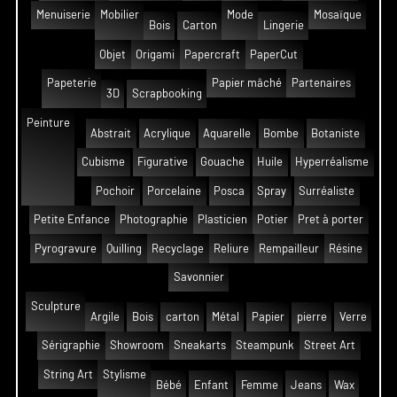
Menuiserie
Mobilier
Mode
Mosaïque
Bois
Carton
Lingerie
Objet
Origami
Papercraft
PaperCut
Papeterie
Papier mâché
Partenaires
3D
Scrapbooking
Peinture
Abstrait
Acrylique
Aquarelle
Bombe
Botaniste
Cubisme
Figurative
Gouache
Huile
Hyperréalisme
Pochoir
Porcelaine
Posca
Spray
Surréaliste
Petite Enfance
Photographie
Plasticien
Potier
Pret à porter
Pyrogravure
Quilling
Recyclage
Reliure
Rempailleur
Résine
Savonnier
Sculpture
Argile
Bois
carton
Métal
Papier
pierre
Verre
Sérigraphie
Showroom
Sneakarts
Steampunk
Street Art
String Art
Stylisme
Bébé
Enfant
Femme
Jeans
Wax