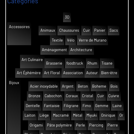
Catégories
3D
Accessoires
Animaux
Chaussures
Cuir
Panier
Sacs
Textile
Vélo
Verre de Murano
Aménagement
Architecture
Art Culinaire
Brasserie
foodtruck
Rhum
Tisane
Art Éphémère
Art Floral
Association
Auteur
Bien-être
Bijoux
Acier inoxydable
Argent
Beton
Boheme
Bois
Bronze
Cabochon
Coraux
Cristal
Cuir
Cuivre
Dentelle
Fantaisie
Filigrane
Fimo
Gemme
Laine
Laiton
Liège
Macramé
Métal
Miyuki
Onirique
Or
Origami
Pâte polymère
Perle
Piercing
Pierre