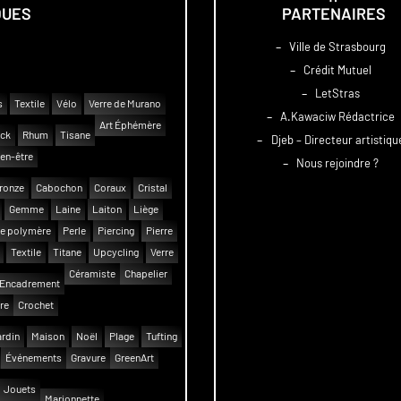
QUES
PARTENAIRES
–
Ville de Strasbourg
–
Crédit Mutuel
–
LetStras
s
Textile
Vélo
Verre de Murano
–
A.Kawaciw Rédactrice
Art Éphémère
uck
Rhum
Tisane
–
Djeb – Directeur artistiqu
en-être
–
Nous rejoindre ?
ronze
Cabochon
Coraux
Cristal
Gemme
Laine
Laiton
Liège
e polymère
Perle
Piercing
Pierre
Textile
Titane
Upcycling
Verre
Céramiste
Chapelier
Encadrement
re
Crochet
rdin
Maison
Noël
Plage
Tufting
Événements
Gravure
GreenArt
Jouets
Marionnette