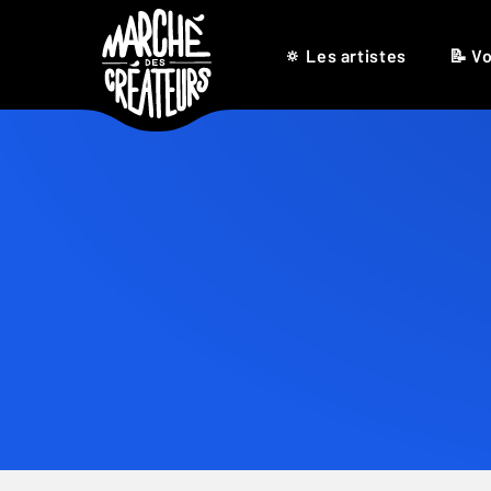
🔅 Les artistes
📝 Vo