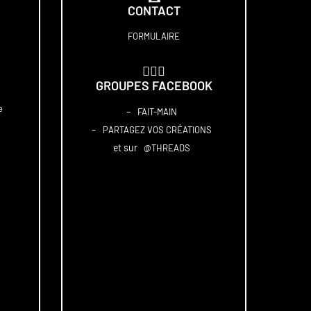
CONTACT
FORMULAIRE
🏋🏻‍♀️
GROUPES FACEBOOK
e
–
FAIT-MAIN
–
PARTAGEZ VOS CRÉATIONS
et sur
@THREADS