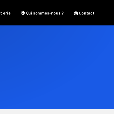
rcerie
😎 Qui sommes-nous ?
📩 Contact