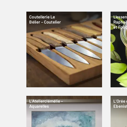
Coutellerie Le
L’essen
Bélier – Coutelier
Raphaël
et Foo
L’Atelierclémélie –
L’Orée 
Aquarelles
Ebenis