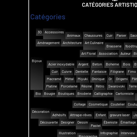
CATÉGORIES ARTISTI
Catégories
3D
Accessoires
Animaux
Chaussures
Cuir
Panier
Sac
Aménagement
Architecture
Art Culinaire
Brasserie
foodtr
Art Floral
Association
Auteur
Bi
Bijoux
Acier inoxydable
Argent
Beton
Boheme
Bois
B
Cuir
Cuivre
Dentelle
Fantaisie
Filigrane
Fimo
Macramé
Métal
Miyuki
Onirique
Or
Origami
Pât
Platine
Porcelaine
Résine
Rétro
Swarovski
Terre
Bio
Bougie
Boutiques
Broderie
Calligraphie
Cartonniste
Collage
Cosmetique
Coutelier
Coutu
Décoration
Adhésifs
Attrape-rêves
Enfant
gravure laser
Ja
Découverte
Designer
Dessin
Ébeniste
Émaillage
Pastel
Illustration
Infographie
Interview
Risographie