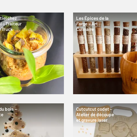
tiel chez
Les Épices de la
 – Traiteur
Forge – Art
d Truck
Culinaire
du bois –
Cutcutcut codet –
te
Atelier de découpe
et gravure laser