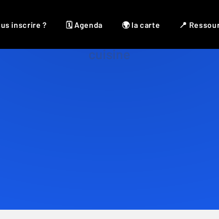
us inscrire ?
🗓 Agenda
🌍 la carte
📍 Ressou
cuisine