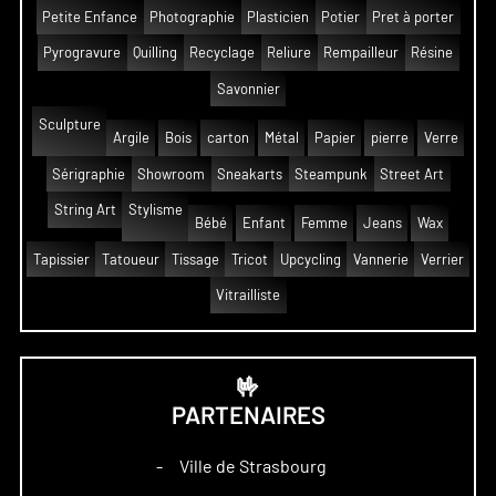
Petite Enfance
Photographie
Plasticien
Potier
Pret à porter
Pyrogravure
Quilling
Recyclage
Reliure
Rempailleur
Résine
Savonnier
Sculpture
Argile
Bois
carton
Métal
Papier
pierre
Verre
Sérigraphie
Showroom
Sneakarts
Steampunk
Street Art
String Art
Stylisme
Bébé
Enfant
Femme
Jeans
Wax
Tapissier
Tatoueur
Tissage
Tricot
Upcycling
Vannerie
Verrier
Vitrailliste
🤟
PARTENAIRES
Ville de Strasbourg
–