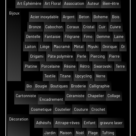
Art Éphémère
Art Floral
Association
Auteur
Bien-être
Bijoux
Acier inoxydable
Argent
Beton
Boheme
Bois
Bronze
Cabochon
Coraux
Cristal
Cuir
Cuivre
Dentelle
Fantaisie
Filigrane
Fimo
Gemme
Laine
Laiton
Liège
Macramé
Métal
Miyuki
Onirique
Or
Origami
Pâte polymère
Perle
Piercing
Pierre
Platine
Porcelaine
Résine
Rétro
Swarovski
Terre
Textile
Titane
Upcycling
Verre
Bio
Bougie
Boutiques
Broderie
Calligraphie
Cartonniste
Céramiste
Chapelier
Collage
Encadrement
Cosmetique
Coutelier
Couture
Crochet
Décoration
Adhésifs
Attrape-rêves
Enfant
gravure laser
Jardin
Maison
Noël
Plage
Tufting