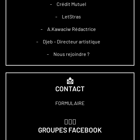
Crédit Mutuel
–
LetStras
–
A.Kawaciw Rédactrice
–
Djeb – Directeur artistique
–
Nous rejoindre ?
–
📩
CONTACT
FORMULAIRE
🏋🏻‍♀️
GROUPES FACEBOOK