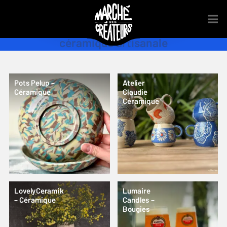
céramique artisanale
Pots Pelup –
Atelier
Céramique
Claudie
Céramique
LovelyCeramik
Lumaire
– Céramique
Candles –
Bougies