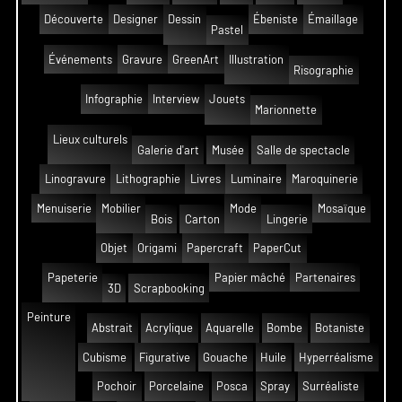
Découverte
Designer
Dessin
Ébeniste
Émaillage
Pastel
Événements
Gravure
GreenArt
Illustration
Risographie
Infographie
Interview
Jouets
Marionnette
Lieux culturels
Galerie d'art
Musée
Salle de spectacle
Linogravure
Lithographie
Livres
Luminaire
Maroquinerie
Menuiserie
Mobilier
Mode
Mosaïque
Bois
Carton
Lingerie
Objet
Origami
Papercraft
PaperCut
Papeterie
Papier mâché
Partenaires
3D
Scrapbooking
Peinture
Abstrait
Acrylique
Aquarelle
Bombe
Botaniste
Cubisme
Figurative
Gouache
Huile
Hyperréalisme
Pochoir
Porcelaine
Posca
Spray
Surréaliste