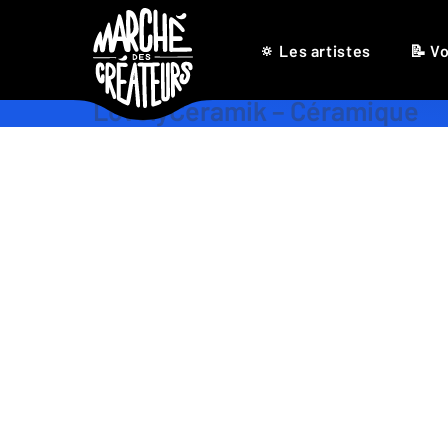
🔅 Les artistes
📝 Vo
LovelyCeramik – Céramique