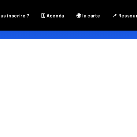
us inscrire ?
🗓 Agenda
🌍 la carte
📍 Ressou
Céramiste
,
Décoration
,
Découverte
,
Potier