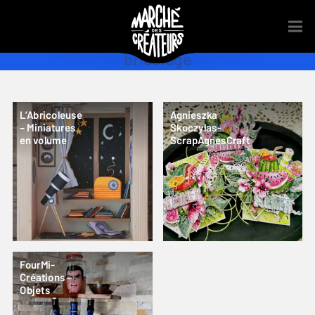
bricolage
L’Abricoleuse
Agnieszka
– Miniatures
Skoczylas-
en volume
ScrapAgnesCraft
FourMi-
Créations –
Objets