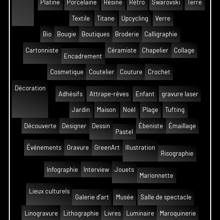
Platine
Porcelaine
Résine
Rétro
Swarovski
Terre
Textile
Titane
Upcycling
Verre
Bio
Bougie
Boutiques
Broderie
Calligraphie
Cartonniste
Céramiste
Chapelier
Collage
Encadrement
Cosmetique
Coutelier
Couture
Crochet
Décoration
Adhésifs
Attrape-rêves
Enfant
gravure laser
Jardin
Maison
Noël
Plage
Tufting
Découverte
Designer
Dessin
Ébeniste
Émaillage
Pastel
Événements
Gravure
GreenArt
Illustration
Risographie
Infographie
Interview
Jouets
Marionnette
Lieux culturels
Galerie d'art
Musée
Salle de spectacle
Linogravure
Lithographie
Livres
Luminaire
Maroquinerie