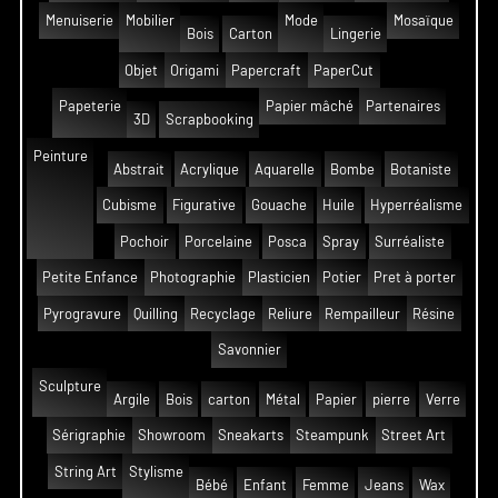
Menuiserie
Mobilier
Mode
Mosaïque
Bois
Carton
Lingerie
Objet
Origami
Papercraft
PaperCut
Papeterie
Papier mâché
Partenaires
3D
Scrapbooking
Peinture
Abstrait
Acrylique
Aquarelle
Bombe
Botaniste
Cubisme
Figurative
Gouache
Huile
Hyperréalisme
Pochoir
Porcelaine
Posca
Spray
Surréaliste
Petite Enfance
Photographie
Plasticien
Potier
Pret à porter
Pyrogravure
Quilling
Recyclage
Reliure
Rempailleur
Résine
Savonnier
Sculpture
Argile
Bois
carton
Métal
Papier
pierre
Verre
Sérigraphie
Showroom
Sneakarts
Steampunk
Street Art
String Art
Stylisme
Bébé
Enfant
Femme
Jeans
Wax