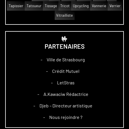
Tapissier
Tatoueur
Tissage
Tricot
Upcycling
Vannerie
Verrier
Vitrailliste
🤟
PARTENAIRES
Ville de Strasbourg
–
Crédit Mutuel
–
LetStras
–
A.Kawaciw Rédactrice
–
Djeb – Directeur artistique
–
Nous rejoindre ?
–