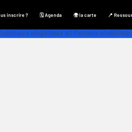
us inscrire ?
🗓 Agenda
🌍 la carte
📍 Ressou
tableaux végétaux et floraux stabilisé