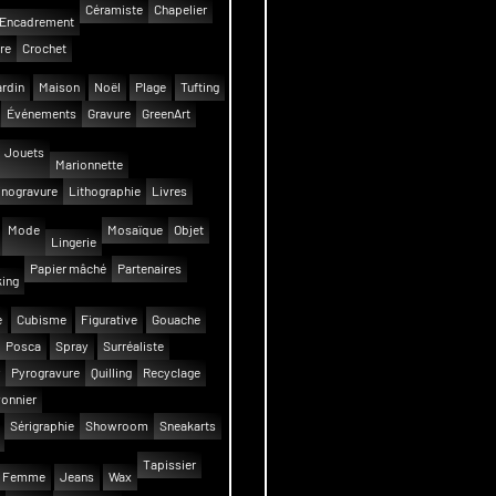
Céramiste
Chapelier
Encadrement
re
Crochet
rdin
Maison
Noël
Plage
Tufting
Événements
Gravure
GreenArt
Jouets
Marionnette
inogravure
Lithographie
Livres
Mode
Mosaïque
Objet
Lingerie
Papier mâché
Partenaires
ing
e
Cubisme
Figurative
Gouache
Posca
Spray
Surréaliste
Pyrogravure
Quilling
Recyclage
onnier
Sérigraphie
Showroom
Sneakarts
Tapissier
Femme
Jeans
Wax