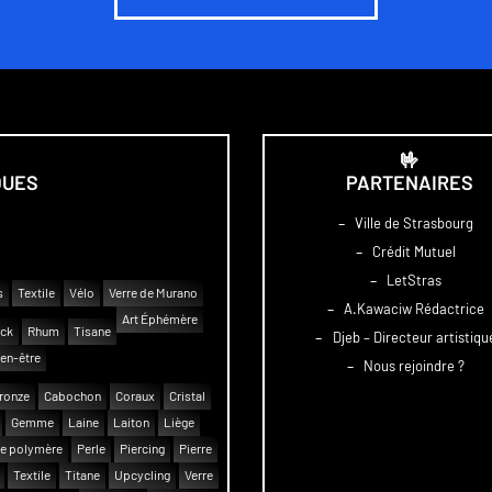
🤟
QUES
PARTENAIRES
–
Ville de Strasbourg
–
Crédit Mutuel
–
LetStras
s
Textile
Vélo
Verre de Murano
–
A.Kawaciw Rédactrice
Art Éphémère
uck
Rhum
Tisane
–
Djeb – Directeur artistiqu
en-être
–
Nous rejoindre ?
ronze
Cabochon
Coraux
Cristal
Gemme
Laine
Laiton
Liège
e polymère
Perle
Piercing
Pierre
Textile
Titane
Upcycling
Verre