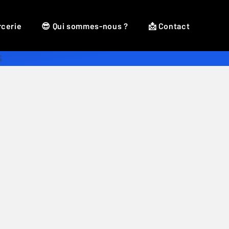
rcerie
😎 Qui sommes-nous ?
📩 Contact
s