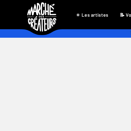
🔅 Les artistes
📝 Vo