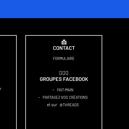
📩
CONTACT
FORMULAIRE
🏋🏻‍♀️
GROUPES FACEBOOK
e
–
FAIT-MAIN
–
PARTAGEZ VOS CRÉATIONS
et sur
@THREADS