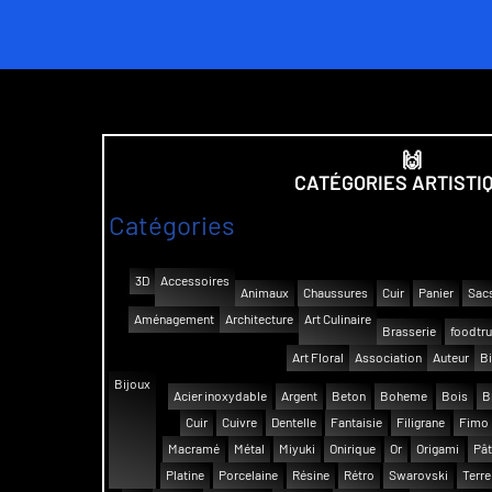
🙌
CATÉGORIES ARTISTI
Catégories
3D
Accessoires
Animaux
Chaussures
Cuir
Panier
Sac
Aménagement
Architecture
Art Culinaire
Brasserie
foodtr
Art Floral
Association
Auteur
Bi
Bijoux
Acier inoxydable
Argent
Beton
Boheme
Bois
B
Cuir
Cuivre
Dentelle
Fantaisie
Filigrane
Fimo
Macramé
Métal
Miyuki
Onirique
Or
Origami
Pât
Platine
Porcelaine
Résine
Rétro
Swarovski
Terre