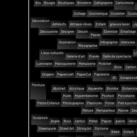
Bio
Bougie
Boutiques
Broderie
Calligraphie
Cartonniste
Collage
Cosmetique
Coutelier
Coutu
Décoration
Adhésifs
Attrape-rêves
Enfant
gravure laser
Ja
Découverte
Designer
Dessin
Ébeniste
Émaillage
Pastel
Illustration
Infographie
Interview
Risographie
Lieux culturels
L
Galerie d'art
Musée
Salle de spectacle
Luminaire
Maroquinerie
Menuiserie
Mobilier
Bois
Carton
Origami
Papercraft
PaperCut
Papeterie
3D
Scrapbook
Peinture
Abstrait
Acrylique
Aquarelle
Bombe
Botanist
Huile
Hyperréalisme
Pochoir
Porcelaine
Petite Enfance
Photographie
Plasticien
Potier
Pret à porter
Reliure
Rempailleur
Résine
Sav
Sculpture
Argile
Bois
carton
Métal
Papier
pierre
Verre
Steampunk
Street Art
String Art
Stylisme
Bébé
Enfant