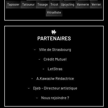
Tapissier
Tatoueur
Tissage
Tricot
Upcycling
Vannerie
Verrier
Vitrailliste
🤟
PARTENAIRES
Ville de Strasbourg
–
Crédit Mutuel
–
LetStras
–
A.Kawaciw Rédactrice
–
Djeb – Directeur artistique
–
Nous rejoindre ?
–