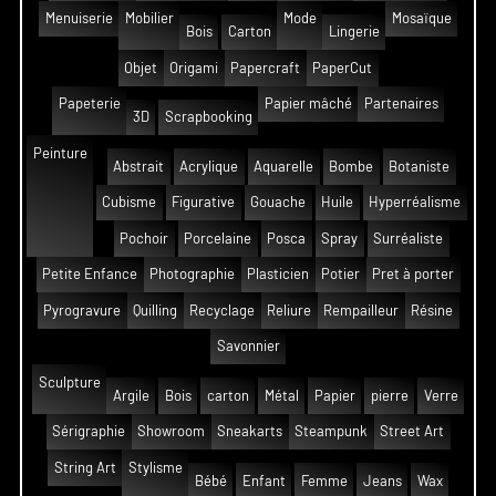
Menuiserie
Mobilier
Mode
Mosaïque
Bois
Carton
Lingerie
Objet
Origami
Papercraft
PaperCut
Papeterie
Papier mâché
Partenaires
3D
Scrapbooking
Peinture
Abstrait
Acrylique
Aquarelle
Bombe
Botaniste
Cubisme
Figurative
Gouache
Huile
Hyperréalisme
Pochoir
Porcelaine
Posca
Spray
Surréaliste
Petite Enfance
Photographie
Plasticien
Potier
Pret à porter
Pyrogravure
Quilling
Recyclage
Reliure
Rempailleur
Résine
Savonnier
Sculpture
Argile
Bois
carton
Métal
Papier
pierre
Verre
Sérigraphie
Showroom
Sneakarts
Steampunk
Street Art
String Art
Stylisme
Bébé
Enfant
Femme
Jeans
Wax