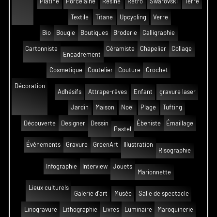
Platine
Porcelaine
Résine
Rétro
Swarovski
Terre
Textile
Titane
Upcycling
Verre
Bio
Bougie
Boutiques
Broderie
Calligraphie
Cartonniste
Céramiste
Chapelier
Collage
Encadrement
Cosmetique
Coutelier
Couture
Crochet
Décoration
Adhésifs
Attrape-rêves
Enfant
gravure laser
Jardin
Maison
Noël
Plage
Tufting
Découverte
Designer
Dessin
Ébeniste
Émaillage
Pastel
Événements
Gravure
GreenArt
Illustration
Risographie
Infographie
Interview
Jouets
Marionnette
Lieux culturels
Galerie d'art
Musée
Salle de spectacle
Linogravure
Lithographie
Livres
Luminaire
Maroquinerie