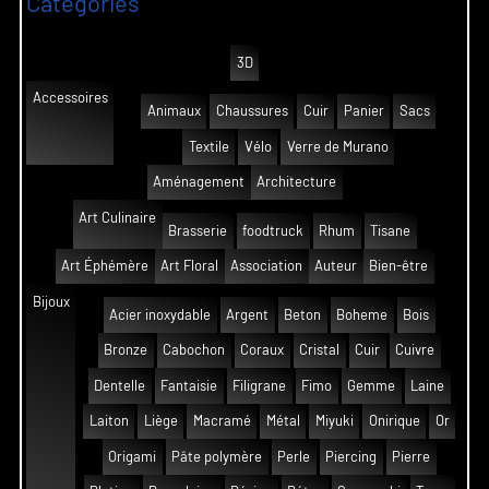
Catégories
3D
Accessoires
Animaux
Chaussures
Cuir
Panier
Sacs
Textile
Vélo
Verre de Murano
Aménagement
Architecture
Art Culinaire
Brasserie
foodtruck
Rhum
Tisane
Art Éphémère
Art Floral
Association
Auteur
Bien-être
Bijoux
Acier inoxydable
Argent
Beton
Boheme
Bois
Bronze
Cabochon
Coraux
Cristal
Cuir
Cuivre
Dentelle
Fantaisie
Filigrane
Fimo
Gemme
Laine
Laiton
Liège
Macramé
Métal
Miyuki
Onirique
Or
Origami
Pâte polymère
Perle
Piercing
Pierre