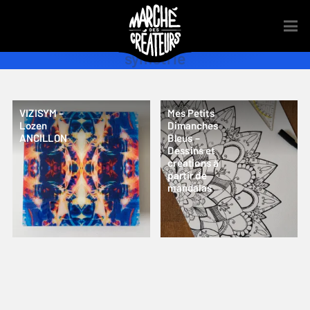
symetrie
VIZISYM –
Mes Petits
Lozen
Dimanches
ANCILLON
Bleus –
Dessins et
créations à
partir de
mandalas