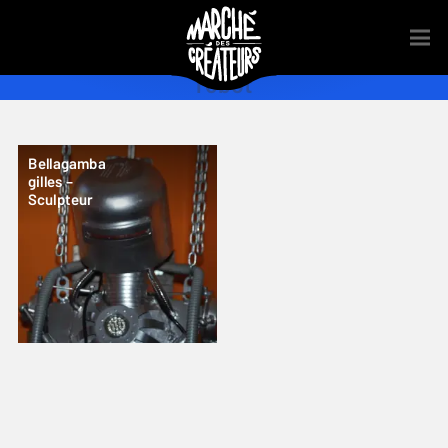
robot
Bellagamba
gilles –
Sculpteur