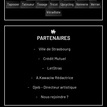
Tapissier
Tatoueur
Tissage
Tricot
Upcycling
Vannerie
Verrier
Vitrailliste
🤟
PARTENAIRES
Ville de Strasbourg
–
Crédit Mutuel
–
LetStras
–
A.Kawaciw Rédactrice
–
Djeb – Directeur artistique
–
Nous rejoindre ?
–