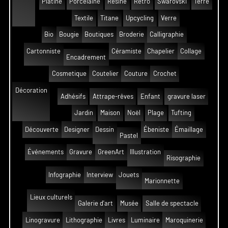
Platine
Porcelaine
Résine
Rétro
Swarovski
Terre
Textile
Titane
Upcycling
Verre
Bio
Bougie
Boutiques
Broderie
Calligraphie
Cartonniste
Céramiste
Chapelier
Collage
Encadrement
Cosmetique
Coutelier
Couture
Crochet
Décoration
Adhésifs
Attrape-rêves
Enfant
gravure laser
Jardin
Maison
Noël
Plage
Tufting
Découverte
Designer
Dessin
Ébeniste
Émaillage
Pastel
Événements
Gravure
GreenArt
Illustration
Risographie
Infographie
Interview
Jouets
Marionnette
Lieux culturels
Galerie d'art
Musée
Salle de spectacle
Linogravure
Lithographie
Livres
Luminaire
Maroquinerie