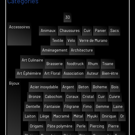
Catégories
3D
Accessoires
Animaux
Chaussures
Cuir
Panier
Sacs
Textile
Vélo
Verre de Murano
Aménagement
Architecture
Art Culinaire
Brasserie
foodtruck
Rhum
Tisane
Art Éphémère
Art Floral
Association
Auteur
Bien-être
Bijoux
Acier inoxydable
Argent
Beton
Boheme
Bois
Bronze
Cabochon
Coraux
Cristal
Cuir
Cuivre
Dentelle
Fantaisie
Filigrane
Fimo
Gemme
Laine
Laiton
Liège
Macramé
Métal
Miyuki
Onirique
Or
Origami
Pâte polymère
Perle
Piercing
Pierre