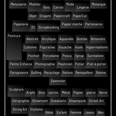
Menuiserie
Mobilier
Mode
Mosaïque
Bois
Carton
Lingerie
Objet
Origami
Papercraft
PaperCut
Papeterie
Papier mâché
Partenaires
3D
Scrapbooking
Peinture
Abstrait
Acrylique
Aquarelle
Bombe
Botaniste
Cubisme
Figurative
Gouache
Huile
Hyperréalisme
Pochoir
Porcelaine
Posca
Spray
Surréaliste
Petite Enfance
Photographie
Plasticien
Potier
Pret à porter
Pyrogravure
Quilling
Recyclage
Reliure
Rempailleur
Résine
Savonnier
Sculpture
Argile
Bois
carton
Métal
Papier
pierre
Verre
Sérigraphie
Showroom
Sneakarts
Steampunk
Street Art
String Art
Stylisme
Bébé
Enfant
Femme
Jeans
Wax