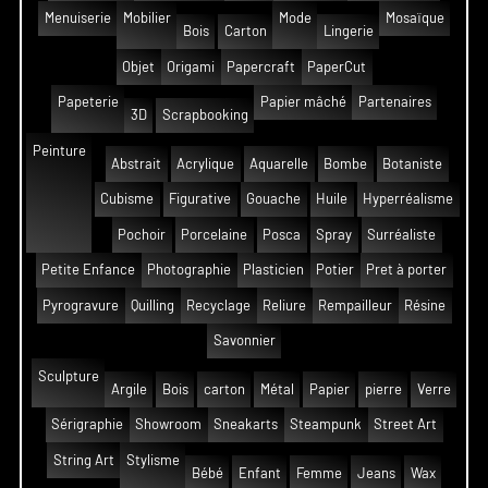
Menuiserie
Mobilier
Mode
Mosaïque
Bois
Carton
Lingerie
Objet
Origami
Papercraft
PaperCut
Papeterie
Papier mâché
Partenaires
3D
Scrapbooking
Peinture
Abstrait
Acrylique
Aquarelle
Bombe
Botaniste
Cubisme
Figurative
Gouache
Huile
Hyperréalisme
Pochoir
Porcelaine
Posca
Spray
Surréaliste
Petite Enfance
Photographie
Plasticien
Potier
Pret à porter
Pyrogravure
Quilling
Recyclage
Reliure
Rempailleur
Résine
Savonnier
Sculpture
Argile
Bois
carton
Métal
Papier
pierre
Verre
Sérigraphie
Showroom
Sneakarts
Steampunk
Street Art
String Art
Stylisme
Bébé
Enfant
Femme
Jeans
Wax