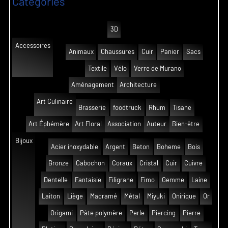
Catégories
3D
Accessoires
Animaux
Chaussures
Cuir
Panier
Sacs
Textile
Vélo
Verre de Murano
Aménagement
Architecture
Art Culinaire
Brasserie
foodtruck
Rhum
Tisane
Art Éphémère
Art Floral
Association
Auteur
Bien-être
Bijoux
Acier inoxydable
Argent
Beton
Boheme
Bois
Bronze
Cabochon
Coraux
Cristal
Cuir
Cuivre
Dentelle
Fantaisie
Filigrane
Fimo
Gemme
Laine
Laiton
Liège
Macramé
Métal
Miyuki
Onirique
Or
Origami
Pâte polymère
Perle
Piercing
Pierre