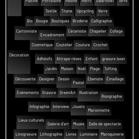
Platine
Porcelaine
Résine
Rétro
Swarovski
Terre
Textile
Titane
Upcycling
Verre
Bio
Bougie
Boutiques
Broderie
Calligraphie
Cartonniste
Céramiste
Chapelier
Collage
Encadrement
Cosmetique
Coutelier
Couture
Crochet
Décoration
Adhésifs
Attrape-rêves
Enfant
gravure laser
Jardin
Maison
Noël
Plage
Tufting
Découverte
Designer
Dessin
Ébeniste
Émaillage
Pastel
Événements
Gravure
GreenArt
Illustration
Risographie
Infographie
Interview
Jouets
Marionnette
Lieux culturels
Galerie d'art
Musée
Salle de spectacle
Linogravure
Lithographie
Livres
Luminaire
Maroquinerie