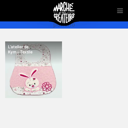
poncho
L’atelier de
Kym – Textile