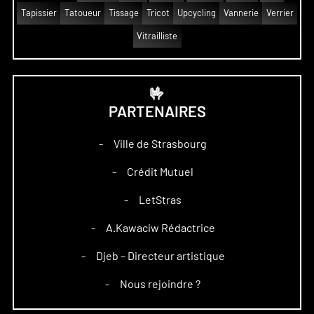
Tapissier
Tatoueur
Tissage
Tricot
Upcycling
Vannerie
Verrier
Vitrailliste
🤟
PARTENAIRES
Ville de Strasbourg
–
Crédit Mutuel
–
LetStras
–
A.Kawaciw Rédactrice
–
Djeb – Directeur artistique
–
Nous rejoindre ?
–