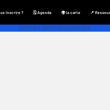
us inscrire ?
🗓 Agenda
🌍 la carte
📍 Ressou
pierres semi-précieuses