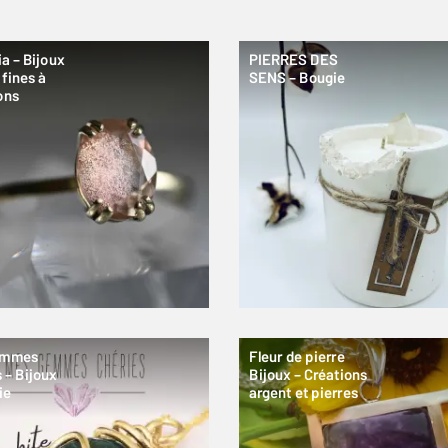
a – Bijoux
PIERRES DES
 fines à
SENS – Bougie
ons
emmes
Fleur de pierre
 – Bijoux
Bijoux – Créations
ie
argent et pierres