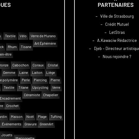
QUES
PARTENAIRES
–
Ville de Strasbourg
–
Crédit Mutuel
–
LetStras
s
Textile
Vélo
Verre de Murano
–
A.Kawaciw Rédactrice
Art Éphémère
uck
Rhum
Tisane
–
Djeb – Directeur artistiqu
en-être
–
Nous rejoindre ?
ronze
Cabochon
Coraux
Cristal
Gemme
Laine
Laiton
Liège
e polymère
Perle
Piercing
Pierre
Textile
Titane
Upcycling
Verre
Céramiste
Chapelier
Encadrement
re
Crochet
rdin
Maison
Noël
Plage
Tufting
Événements
Gravure
GreenArt
Jouets
Marionnette