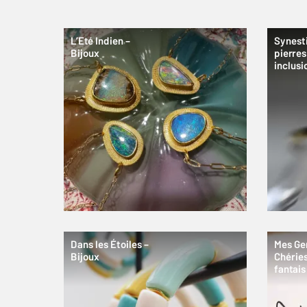
L’Eté Indien –
Synesti
Bijoux
pierres
inclusi
Dans les Étoiles –
Mes G
Bijoux
Chéries
fantais