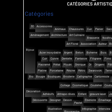
CATÉGORIES ARTISTI
Catégories
3D
Accessoires
Animaux
Chaussures
Cuir
Panier
Sac
Aménagement
Architecture
Art Culinaire
Brasserie
foodtr
Art Floral
Association
Auteur
Bi
Bijoux
Acier inoxydable
Argent
Beton
Boheme
Bois
B
Cuir
Cuivre
Dentelle
Fantaisie
Filigrane
Fimo
Macramé
Métal
Miyuki
Onirique
Or
Origami
Pât
Platine
Porcelaine
Résine
Rétro
Swarovski
Terre
Bio
Bougie
Boutiques
Broderie
Calligraphie
Cartonniste
Collage
Cosmetique
Coutelier
Coutu
Décoration
Adhésifs
Attrape-rêves
Enfant
gravure laser
Ja
Découverte
Designer
Dessin
Ébeniste
Émaillage
Pastel
Illustration
Infographie
Interview
Risographie