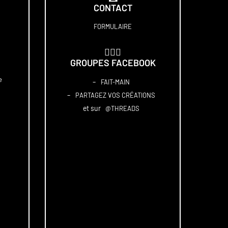
CONTACT
FORMULAIRE
🏋🏻‍♀️
GROUPES FACEBOOK
e
–
FAIT-MAIN
–
PARTAGEZ VOS CRÉATIONS
et sur
@THREADS