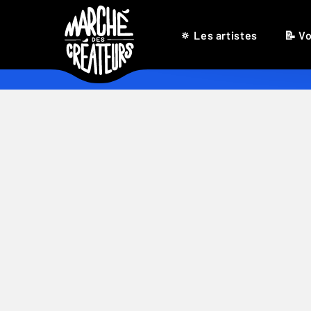
🔅 Les artistes
📝 Vo