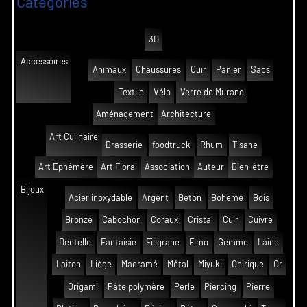
Catégories
3D
Accessoires
Animaux
Chaussures
Cuir
Panier
Sacs
Textile
Vélo
Verre de Murano
Aménagement
Architecture
Art Culinaire
Brasserie
foodtruck
Rhum
Tisane
Art Éphémère
Art Floral
Association
Auteur
Bien-être
Bijoux
Acier inoxydable
Argent
Beton
Boheme
Bois
Bronze
Cabochon
Coraux
Cristal
Cuir
Cuivre
Dentelle
Fantaisie
Filigrane
Fimo
Gemme
Laine
Laiton
Liège
Macramé
Métal
Miyuki
Onirique
Or
Origami
Pâte polymère
Perle
Piercing
Pierre