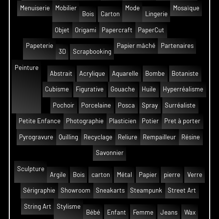
Menuiserie
Mobilier
Mode
Mosaïque
Bois
Carton
Lingerie
Objet
Origami
Papercraft
PaperCut
Papeterie
Papier mâché
Partenaires
3D
Scrapbooking
Peinture
Abstrait
Acrylique
Aquarelle
Bombe
Botaniste
Cubisme
Figurative
Gouache
Huile
Hyperréalisme
Pochoir
Porcelaine
Posca
Spray
Surréaliste
Petite Enfance
Photographie
Plasticien
Potier
Pret à porter
Pyrogravure
Quilling
Recyclage
Reliure
Rempailleur
Résine
Savonnier
Sculpture
Argile
Bois
carton
Métal
Papier
pierre
Verre
Sérigraphie
Showroom
Sneakarts
Steampunk
Street Art
String Art
Stylisme
Bébé
Enfant
Femme
Jeans
Wax