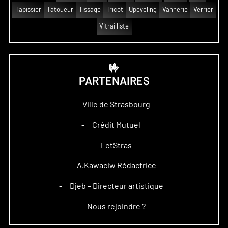
Tapissier
Tatoueur
Tissage
Tricot
Upcycling
Vannerie
Verrier
Vitrailliste
🤟
PARTENAIRES
Ville de Strasbourg
–
Crédit Mutuel
–
LetStras
–
A.Kawaciw Rédactrice
–
Djeb – Directeur artistique
–
Nous rejoindre ?
–