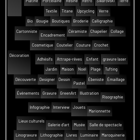
Platine
Porcelaine
Résine
Rétro
Swarovski
Terre
Textile
Titane
Upcycling
Verre
Bio
Bougie
Boutiques
Broderie
Calligraphie
Cartonniste
Céramiste
Chapelier
Collage
Encadrement
Cosmetique
Coutelier
Couture
Crochet
Décoration
Adhésifs
Attrape-rêves
Enfant
gravure laser
Jardin
Maison
Noël
Plage
Tufting
Découverte
Designer
Dessin
Ébeniste
Émaillage
Pastel
Événements
Gravure
GreenArt
Illustration
Risographie
Infographie
Interview
Jouets
Marionnette
Lieux culturels
Galerie d'art
Musée
Salle de spectacle
Linogravure
Lithographie
Livres
Luminaire
Maroquinerie