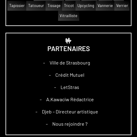
Tapissier
Tatoueur
Tissage
Tricot
Upcycling
Vannerie
Verrier
Vitrailliste
🤟
PARTENAIRES
Ville de Strasbourg
–
Crédit Mutuel
–
LetStras
–
A.Kawaciw Rédactrice
–
Djeb – Directeur artistique
–
Nous rejoindre ?
–