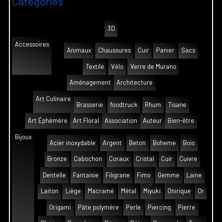
Catégories
3D
Accessoires
Animaux
Chaussures
Cuir
Panier
Sacs
Textile
Vélo
Verre de Murano
Aménagement
Architecture
Art Culinaire
Brasserie
foodtruck
Rhum
Tisane
Art Éphémère
Art Floral
Association
Auteur
Bien-être
Bijoux
Acier inoxydable
Argent
Beton
Boheme
Bois
Bronze
Cabochon
Coraux
Cristal
Cuir
Cuivre
Dentelle
Fantaisie
Filigrane
Fimo
Gemme
Laine
Laiton
Liège
Macramé
Métal
Miyuki
Onirique
Or
Origami
Pâte polymère
Perle
Piercing
Pierre