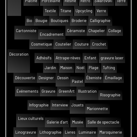
Platine
Porcelaine
Résine
Rétro
Swarovski
Terre
Textile
Titane
Upcycling
Verre
Bio
Bougie
Boutiques
Broderie
Calligraphie
Cartonniste
Céramiste
Chapelier
Collage
Encadrement
Cosmetique
Coutelier
Couture
Crochet
Décoration
Adhésifs
Attrape-rêves
Enfant
gravure laser
Jardin
Maison
Noël
Plage
Tufting
Découverte
Designer
Dessin
Ébeniste
Émaillage
Pastel
Événements
Gravure
GreenArt
Illustration
Risographie
Infographie
Interview
Jouets
Marionnette
Lieux culturels
Galerie d'art
Musée
Salle de spectacle
Linogravure
Lithographie
Livres
Luminaire
Maroquinerie