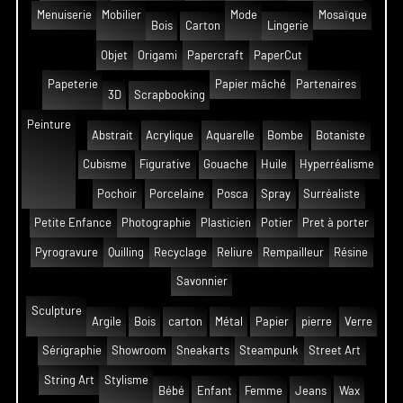
Menuiserie
Mobilier
Mode
Mosaïque
Bois
Carton
Lingerie
Objet
Origami
Papercraft
PaperCut
Papeterie
Papier mâché
Partenaires
3D
Scrapbooking
Peinture
Abstrait
Acrylique
Aquarelle
Bombe
Botaniste
Cubisme
Figurative
Gouache
Huile
Hyperréalisme
Pochoir
Porcelaine
Posca
Spray
Surréaliste
Petite Enfance
Photographie
Plasticien
Potier
Pret à porter
Pyrogravure
Quilling
Recyclage
Reliure
Rempailleur
Résine
Savonnier
Sculpture
Argile
Bois
carton
Métal
Papier
pierre
Verre
Sérigraphie
Showroom
Sneakarts
Steampunk
Street Art
String Art
Stylisme
Bébé
Enfant
Femme
Jeans
Wax