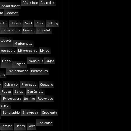
Céramiste
Chapelier
Encadrement
re
Crochet
rdin
Maison
Noël
Plage
Tufting
Événements
Gravure
GreenArt
Jouets
Marionnette
inogravure
Lithographie
Livres
Mode
Mosaïque
Objet
Lingerie
Papier mâché
Partenaires
ing
e
Cubisme
Figurative
Gouache
Posca
Spray
Surréaliste
Pyrogravure
Quilling
Recyclage
onnier
Sérigraphie
Showroom
Sneakarts
Tapissier
Femme
Jeans
Wax