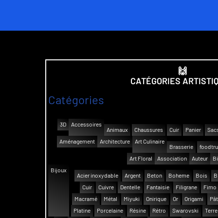
🙌
CATÉGORIES ARTISTI
Catégories
3D
Accessoires
Animaux
Chaussures
Cuir
Panier
Sac
Aménagement
Architecture
Art Culinaire
Brasserie
foodtr
Art Floral
Association
Auteur
Bi
Bijoux
Acier inoxydable
Argent
Beton
Boheme
Bois
B
Cuir
Cuivre
Dentelle
Fantaisie
Filigrane
Fimo
Macramé
Métal
Miyuki
Onirique
Or
Origami
Pât
Platine
Porcelaine
Résine
Rétro
Swarovski
Terre