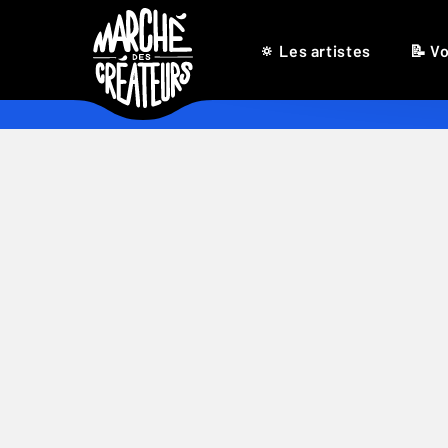
🔅 Les artistes
📝 Vo