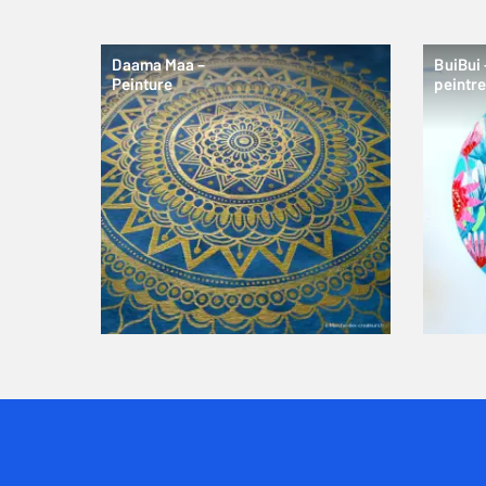
Daama Maa –
BuiBui 
Peinture
peintre