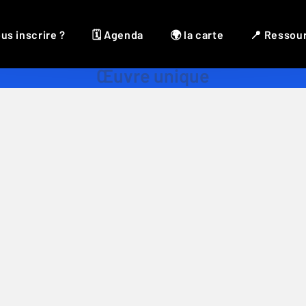
us inscrire ?
🗓 Agenda
🌍 la carte
📍 Ressou
Œuvre unique