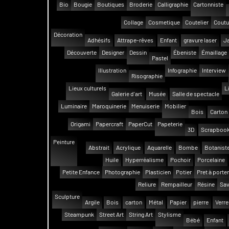
Bio
Bougie
Boutiques
Broderie
Calligraphie
Cartonniste
Collage
Cosmetique
Coutelier
Coutu
Décoration
Adhésifs
Attrape-rêves
Enfant
gravure laser
Ja
Découverte
Designer
Dessin
Ébeniste
Émaillage
Pastel
Illustration
Infographie
Interview
Risographie
Lieux culturels
L
Galerie d'art
Musée
Salle de spectacle
Luminaire
Maroquinerie
Menuiserie
Mobilier
Bois
Carton
Origami
Papercraft
PaperCut
Papeterie
3D
Scrapbook
Peinture
Abstrait
Acrylique
Aquarelle
Bombe
Botanist
Huile
Hyperréalisme
Pochoir
Porcelaine
Petite Enfance
Photographie
Plasticien
Potier
Pret à porter
Reliure
Rempailleur
Résine
Sav
Sculpture
Argile
Bois
carton
Métal
Papier
pierre
Verre
Steampunk
Street Art
String Art
Stylisme
Bébé
Enfant