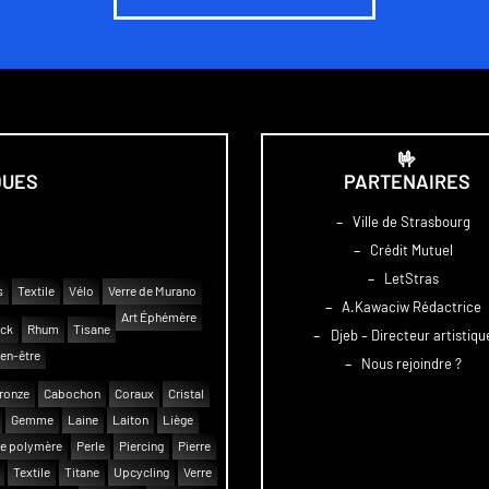
🤟
QUES
PARTENAIRES
–
Ville de Strasbourg
–
Crédit Mutuel
–
LetStras
s
Textile
Vélo
Verre de Murano
–
A.Kawaciw Rédactrice
Art Éphémère
uck
Rhum
Tisane
–
Djeb – Directeur artistiqu
en-être
–
Nous rejoindre ?
ronze
Cabochon
Coraux
Cristal
Gemme
Laine
Laiton
Liège
e polymère
Perle
Piercing
Pierre
Textile
Titane
Upcycling
Verre