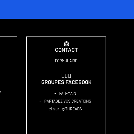
📩
CONTACT
FORMULAIRE
🏋🏻‍♀️
GROUPES FACEBOOK
e
–
FAIT-MAIN
–
PARTAGEZ VOS CRÉATIONS
et sur
@THREADS