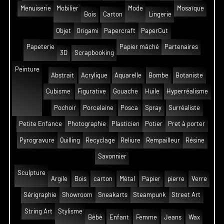
Menuiserie
Mobilier
Mode
Mosaïque
Bois
Carton
Lingerie
Objet
Origami
Papercraft
PaperCut
Papeterie
Papier mâché
Partenaires
3D
Scrapbooking
Peinture
Abstrait
Acrylique
Aquarelle
Bombe
Botaniste
Cubisme
Figurative
Gouache
Huile
Hyperréalisme
Pochoir
Porcelaine
Posca
Spray
Surréaliste
Petite Enfance
Photographie
Plasticien
Potier
Pret à porter
Pyrogravure
Quilling
Recyclage
Reliure
Rempailleur
Résine
Savonnier
Sculpture
Argile
Bois
carton
Métal
Papier
pierre
Verre
Sérigraphie
Showroom
Sneakarts
Steampunk
Street Art
String Art
Stylisme
Bébé
Enfant
Femme
Jeans
Wax