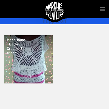
napperon
Marie-laure
TUTU –
Crochet &
tricot