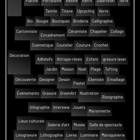
Platine
Porcelaine
Résine
Rétro
Swarovski
Terre
Textile
Titane
Upcycling
Verre
Bio
Bougie
Boutiques
Broderie
Calligraphie
Cartonniste
Céramiste
Chapelier
Collage
Encadrement
Cosmetique
Coutelier
Couture
Crochet
Décoration
Adhésifs
Attrape-rêves
Enfant
gravure laser
Jardin
Maison
Noël
Plage
Tufting
Découverte
Designer
Dessin
Ébeniste
Émaillage
Pastel
Événements
Gravure
GreenArt
Illustration
Risographie
Infographie
Interview
Jouets
Marionnette
Lieux culturels
Galerie d'art
Musée
Salle de spectacle
Linogravure
Lithographie
Livres
Luminaire
Maroquinerie