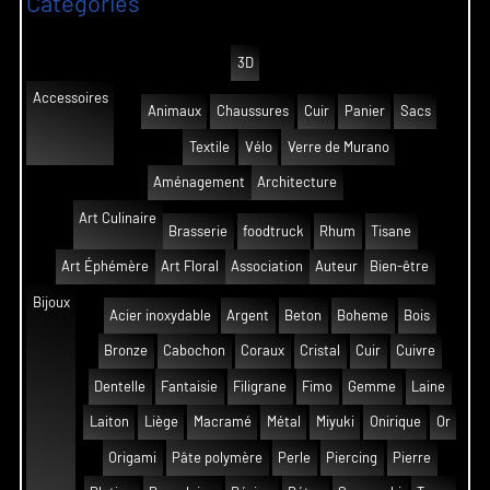
Catégories
3D
Accessoires
Animaux
Chaussures
Cuir
Panier
Sacs
Textile
Vélo
Verre de Murano
Aménagement
Architecture
Art Culinaire
Brasserie
foodtruck
Rhum
Tisane
Art Éphémère
Art Floral
Association
Auteur
Bien-être
Bijoux
Acier inoxydable
Argent
Beton
Boheme
Bois
Bronze
Cabochon
Coraux
Cristal
Cuir
Cuivre
Dentelle
Fantaisie
Filigrane
Fimo
Gemme
Laine
Laiton
Liège
Macramé
Métal
Miyuki
Onirique
Or
Origami
Pâte polymère
Perle
Piercing
Pierre