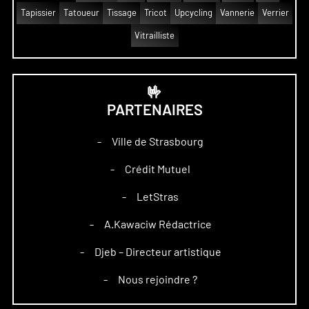
Tapissier
Tatoueur
Tissage
Tricot
Upcycling
Vannerie
Verrier
Vitrailliste
🤟
PARTENAIRES
Ville de Strasbourg
–
Crédit Mutuel
–
LetStras
–
A.Kawaciw Rédactrice
–
Djeb – Directeur artistique
–
Nous rejoindre ?
–